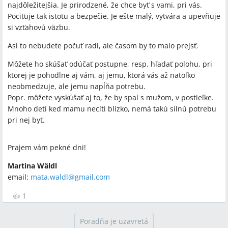
najdôležitejšia. Je prirodzené, že chce byť s vami, pri vás.
Pociťuje tak istotu a bezpečie. Je ešte malý, vytvára a upevňuje
si vzťahovú väzbu.
Asi to nebudete počuť radi, ale časom by to malo prejsť.
Môžete ho skúšať odúčať postupne, resp. hľadať polohu, pri
ktorej je pohodlne aj vám, aj jemu, ktorá vás až natoľko
neobmedzuje, ale jemu napĺňa potrebu.
Popr. môžete vyskúšať aj to, že by spal s mužom, v postieľke.
Mnoho detí keď mamu necíti blízko, nemá takú silnú potrebu
pri nej byť.
Prajem vám pekné dni!
Martina Wäldl
email:
mata.waldl@gmail.com
👍
1
Poradňa je uzavretá