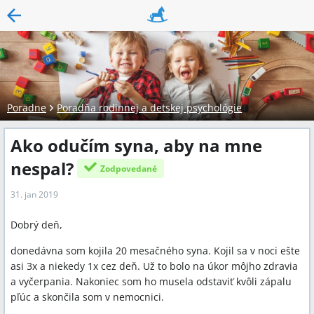
Poradne
Poradňa rodinnej a detskej psychológie
Ako odučím syna, aby na mne
nespal?
Zodpovedané
31. jan 2019
Dobrý deň,
donedávna som kojila 20 mesačného syna. Kojil sa v noci ešte
asi 3x a niekedy 1x cez deň. Už to bolo na úkor môjho zdravia
a vyčerpania. Nakoniec som ho musela odstaviť kvôli zápalu
pľúc a skončila som v nemocnici.