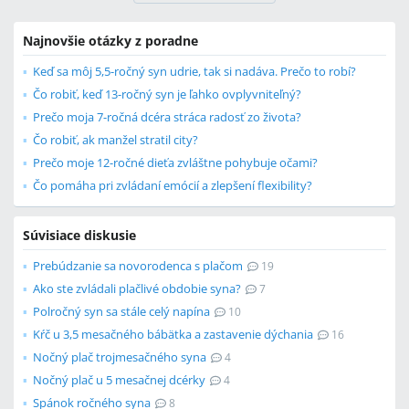
Najnovšie otázky z poradne
Keď sa môj 5,5-ročný syn udrie, tak si nadáva. Prečo to robí?
Čo robiť, keď 13-ročný syn je ľahko ovplyvniteľný?
Prečo moja 7-ročná dcéra stráca radosť zo života?
Čo robiť, ak manžel stratil city?
Prečo moje 12-ročné dieťa zvláštne pohybuje očami?
Čo pomáha pri zvládaní emócií a zlepšení flexibility?
Súvisiace diskusie
Prebúdzanie sa novorodenca s plačom
19
Ako ste zvládali plačlivé obdobie syna?
7
Polročný syn sa stále celý napína
10
Kŕč u 3,5 mesačného bábätka a zastavenie dýchania
16
Nočný plač trojmesačného syna
4
Nočný plač u 5 mesačnej dcérky
4
Spánok ročného syna
8