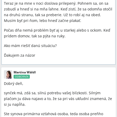
Teraz je na mne v noci doslova prilepený. Pohnem sa, on sa
zobudí a hneď si na mňa ľahne. Keď zistí, že sa odomňa otočil
na druhú stranu, tak sa preberie. Už to robí aj na obed.
Musím byť pri ňom, lebo hneď začne plakať.
Počas dňa nemá problém byť aj u starkej alebo s ockom. Keď
prídem domov, tak sa pýta na ruky.
Ako mám riešiť danú situáciu?
Ďakujem za názor
Martina Wäldl
ODBORNÍK
Dobrý deň,
synček má, zdá sa, silnú potrebu vašej blízkosti. Silným
plačom ju dáva najavo a to, že sa pri vás ukľudní znamená, že
si ju napĺňa.
Ste synova primárna vzťahová osoba, teda osoba preňho