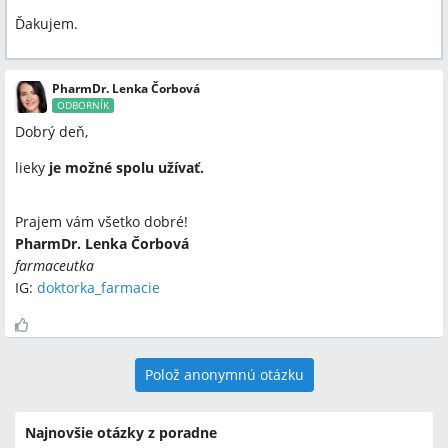
Ďakujem.
PharmDr. Lenka Čorbová
ODBORNÍK
Dobrý deň,
lieky
je možné spolu užívať.
Prajem vám všetko dobré!
PharmDr. Lenka Čorbová
farmaceutka
IG:
doktorka_farmacie
Polož anonymnú otázku
Najnovšie otázky z poradne