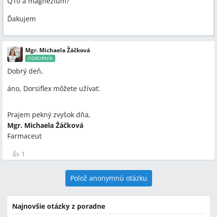
Q10 a magnézium?
Ďakujem
Mgr. Michaela Žáčková
ODBORNÍK
Dobrý deň,
áno, Dorsiflex môžete užívať.
Prajem pekný zvyšok dňa,
Mgr. Michaela Žáčková
Farmaceut
👍
1
Polož anonymnú otázku
Najnovšie otázky z poradne