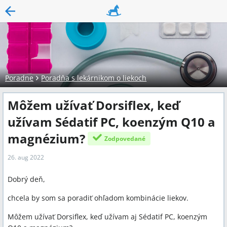
Poradne
Poradňa s lekárnikom o liekoch
Môžem užívať Dorsiflex, keď
užívam Sédatif PC, koenzým Q10 a
magnézium?
Zodpovedané
26. aug 2022
Dobrý deň,
chcela by som sa poradiť ohľadom kombinácie liekov.
Môžem užívať Dorsiflex, keď užívam aj Sédatif PC, koenzým