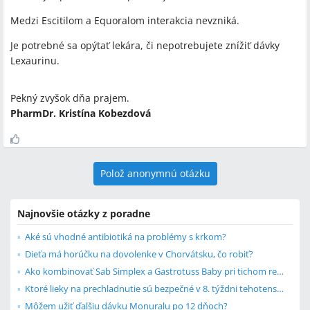
Medzi Escitilom a Equoralom interakcia nevzniká.
Je potrebné sa opýtať lekára, či nepotrebujete znížiť dávky
Lexaurinu.
Pekný zvyšok dňa prajem.
PharmDr. Kristína Kobezdová
Polož anonymnú otázku
Najnovšie otázky z poradne
Aké sú vhodné antibiotiká na problémy s krkom?
Dieťa má horúčku na dovolenke v Chorvátsku, čo robiť?
Ako kombinovať Sab Simplex a Gastrotuss Baby pri tichom refluxe u bábätka?
Ktoré lieky na prechladnutie sú bezpečné v 8. týždni tehotenstva?
Môžem užiť ďalšiu dávku Monuralu po 12 dňoch?