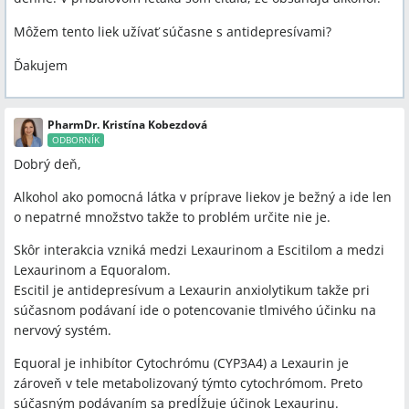
Môžem tento liek užívať súčasne s antidepresívami?
Ďakujem
PharmDr. Kristína Kobezdová
ODBORNÍK
Dobrý deň,
Alkohol ako pomocná látka v príprave liekov je bežný a ide len
o nepatrné množstvo takže to problém určite nie je.
Skôr interakcia vzniká medzi Lexaurinom a Escitilom a medzi
Lexaurinom a Equoralom.
Escitil je antidepresívum a Lexaurin anxiolytikum takže pri
súčasnom podávaní ide o potencovanie tlmivého účinku na
nervový systém.
Equoral je inhibítor Cytochrómu (CYP3A4) a Lexaurin je
zároveň v tele metabolizovaný týmto cytochrómom. Preto
súčasným podávaním sa predĺžuje účinok Lexaurinu.