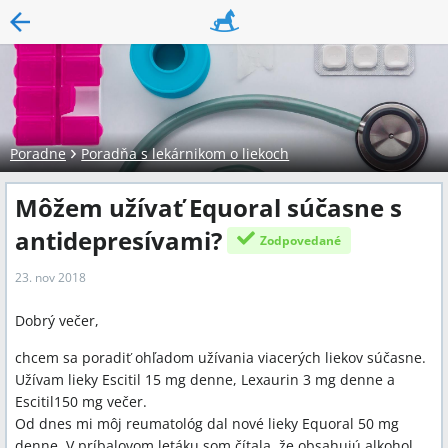
Poradne
Poradňa s lekárnikom o liekoch
Môžem užívať Equoral súčasne s
antidepresívami?
Zodpovedané
23. nov 2018
Dobrý večer,
chcem sa poradiť ohľadom užívania viacerých liekov súčasne.
Užívam lieky Escitil 15 mg denne, Lexaurin 3 mg denne a
Escitil150 mg večer.
Od dnes mi môj reumatológ dal nové lieky Equoral 50 mg
denne. V príbalovom letáku som čítala, že obsahujú alkohol.