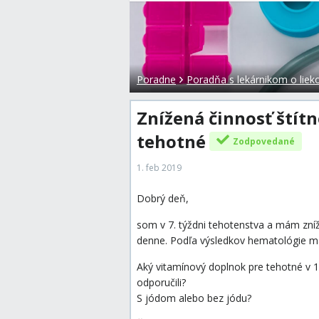
Poradne
Poradňa s lekárnikom o liek
Znížená činnosť štítn
tehotné
Zodpovedané
1. feb 2019
Dobrý deň,
som v 7. týždni tehotenstva a mám zníže
denne. Podľa výsledkov hematológie 
Aký vitamínový doplnok pre tehotné v 1
odporučili?
S jódom alebo bez jódu?