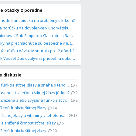
ie otázky z poradne
vhodné antibiotiká na problémy s krkom?
Dieťa má horúčku na dovolenke v Chorvátsku, čo robiť?
Ako kombinovať Sab Simplex a Gastrotuss Baby pri tichom refluxe u bábätka?
Ktoré lieky na prechladnutie sú bezpečné v 8. týždni tehotenstva?
žiť ďalšiu dávku Monuralu po 12 dňoch?
Môže liek Vessel Due ovplyvniť priebeh a dĺžku menštruácie?
e diskusie
Znížená funkcia štítnej žľazy a snaha o tehotenstvo
7
senosti s liečbou štítnej žľazy jódom?
2
TSH 4,8: Znížená alebo zvýšená funkcia štítnej žľazy?
8
enú funkciu štítnej žľazy
24
Porucha štítnej žľazy a vitamíny v tehotenstve
13
 a znížená činnosť štítnej žľazy
5
enú funkciu štítnej žľazy
20