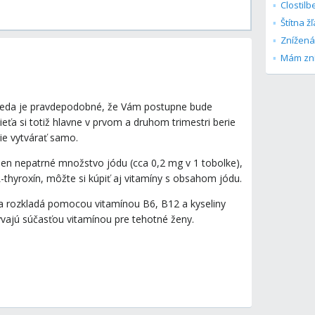
Clostilb
Štítna ž
Znížená 
a teda je pravdepodobné, že Vám postupne bude
ieťa si totiž hlavne v prvom a druhom trimestri berie
vie vytvárať samo.
len nepatrné množstvo jódu (cca 0,2 mg v 1 tobolke),
-thyroxín, môžte si kúpiť aj vitamíny s obsahom jódu.
sa rozkladá pomocou vitamínou B6, B12 a kyseliny
 bývajú súčasťou vitamínou pre tehotné ženy.