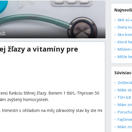
Najnovš
Aké sú 
och
ej žľazy a vitamíny pre
Môžem u
Súvisiac
Máte skú
nú funkciu štítnej žľazy. Beriem 1 tbl/L-Thyroxin 50
mám zvýšený homocysteín.
Mám zníž
. trimestri s ohľadom na môj zdravotný stav by ste mi
Fajčenie
Mám zníž