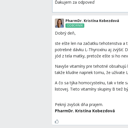
Ďakujem za odpoveď
PharmDr. Kristína Kobezdová
ODBORNÍK
Dobrý deň,
ste ešte len na začiatku tehotenstva 
potrebné dávku L-Thyroxínu aj zvýšiť. D
jód z tela matky, pretože ešte si ho ne
Navyše vitamíny pre tehotné obsahujú 
takže kľudne napriek tomu, že užívate L
A čo sa týka homocysteínu, tak v tele 
listovej. Tieto vitamíny skupiny B tiež
Pekný zvyšok dňa prajem.
PharmDr. Kristína Kobezdová