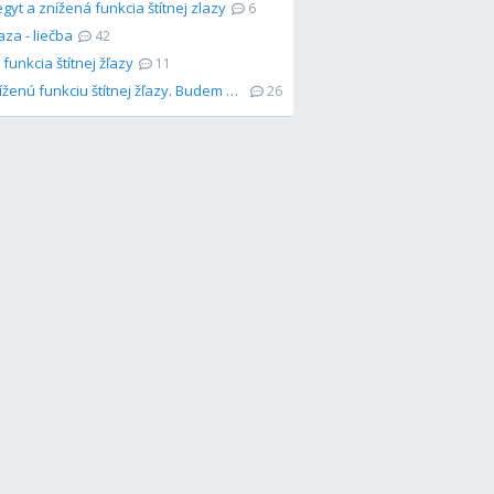
egyt a znížená funkcia štítnej zlazy
6
ľaza - liečba
42
funkcia štítnej žľazy
11
Mám zníženú funkciu štítnej žľazy. Budem môcť kojiť?
26