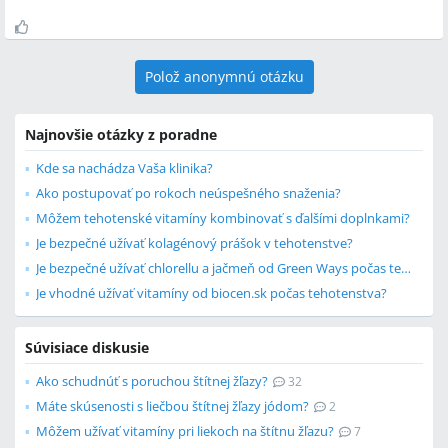
Polož anonymnú otázku
Najnovšie otázky z poradne
Kde sa nachádza Vaša klinika?
Ako postupovať po rokoch neúspešného snaženia?
Môžem tehotenské vitamíny kombinovať s ďalšími doplnkami?
Je bezpečné užívať kolagénový prášok v tehotenstve?
Je bezpečné užívať chlorellu a jačmeň od Green Ways počas tehotenstva?
Je vhodné užívať vitamíny od biocen.sk počas tehotenstva?
Súvisiace diskusie
Ako schudnúť s poruchou štítnej žľazy?
32
Máte skúsenosti s liečbou štítnej žľazy jódom?
2
Môžem užívať vitamíny pri liekoch na štítnu žľazu?
7