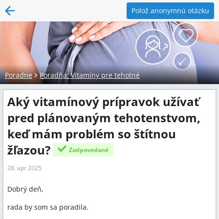
Polož anonymnú otázku
Poradne
Poradňa: Vitamíny pre tehotné
Aký vitamínový prípravok užívať
pred plánovaným tehotenstvom,
keď mám problém so štítnou
žľazou?
Zodpovedané
28. apr 2025
Dobrý deň,
rada by som sa poradila.