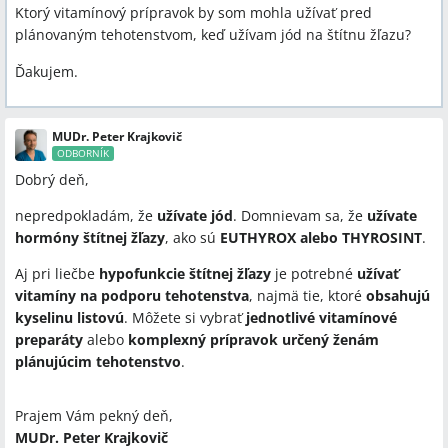
Ktorý vitamínový prípravok by som mohla užívať pred
plánovaným tehotenstvom, keď užívam jód na štítnu žľazu?
Ďakujem.
MUDr. Peter Krajkovič
ODBORNÍK
Dobrý deň,
nepredpokladám, že
užívate jód
. Domnievam sa, že
užívate
hormóny štítnej žľazy
, ako sú
EUTHYROX alebo THYROSINT
.
Aj pri liečbe
hypofunkcie štítnej žľazy
je potrebné
užívať
vitamíny na podporu tehotenstva
, najmä tie, ktoré
obsahujú
kyselinu listovú
. Môžete si vybrať
jednotlivé vitamínové
preparáty
alebo
komplexný prípravok určený ženám
plánujúcim tehotenstvo
.
Prajem Vám pekný deň,
MUDr. Peter Krajkovič