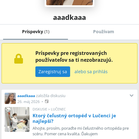
aaadkaaa
Príspevky
(
1
)
Používam
Príspevky pre registrovaných
používateľov sa ti nezobrazujú.
Zaregistruj sa
alebo sa prihlás
založila diskusiu
aaadkaaa
26. máj 2026
•
DISKUSIE
>
LUČENEC
Ktorý čeľustný ortopéd v Lučenci je
najlepší?
Ahojte, prosím, poraďte mi čeľustného ortopéda pre
scéru. Pomer cena kvalita. Ďakujem