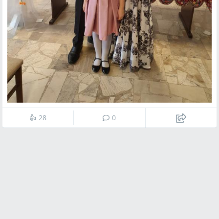
👍
28
0