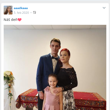
aaadkaaa
5. feb 2020
•
Náš deň