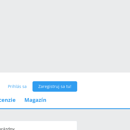
Prihlás sa
Zaregistruj sa tu!
cenzie
Magazín
 prázdny