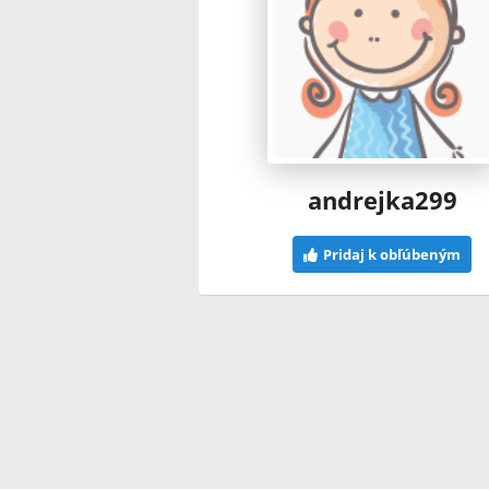
andrejka299
Pridaj k obľúbeným