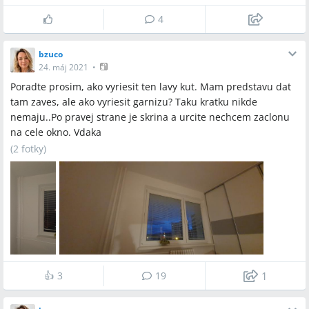
4
bzuco
24. máj 2021
•
Poradte prosim, ako vyriesit ten lavy kut. Mam predstavu dat
tam zaves, ale ako vyriesit garnizu? Taku kratku nikde
nemaju..Po pravej strane je skrina a urcite nechcem zaclonu
na cele okno. Vdaka
(
2 fotky
)
👍
3
19
1