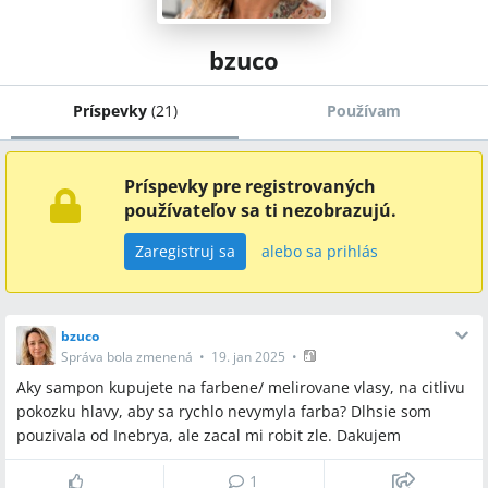
bzuco
Príspevky
(
21
)
Používam
Príspevky pre registrovaných
používateľov sa ti nezobrazujú.
Zaregistruj sa
alebo sa prihlás
bzuco
Správa bola zmenená
•
19. jan 2025
•
Aky sampon kupujete na farbene/ melirovane vlasy, na citlivu
pokozku hlavy, aby sa rychlo nevymyla farba? Dlhsie som
pouzivala od Inebrya, ale zacal mi robit zle. Dakujem
1