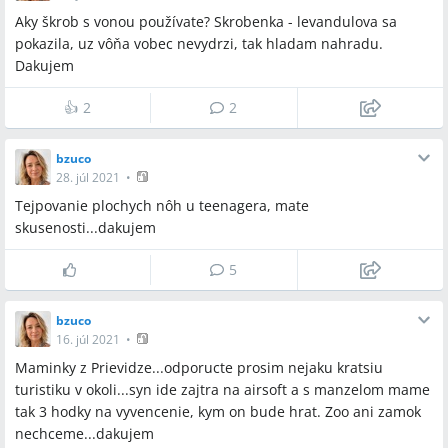
Aky škrob s vonou používate? Skrobenka - levandulova sa
pokazila, uz vôňa vobec nevydrzi, tak hladam nahradu.
Dakujem
👍
2
2
bzuco
28. júl 2021
•
Tejpovanie plochych nôh u teenagera, mate
skusenosti...dakujem
5
bzuco
16. júl 2021
•
Maminky z Prievidze...odporucte prosim nejaku kratsiu
turistiku v okoli...syn ide zajtra na airsoft a s manzelom mame
tak 3 hodky na vyvencenie, kym on bude hrat. Zoo ani zamok
nechceme...dakujem