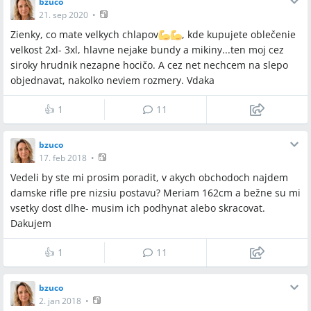
bzuco
21. sep 2020
•
Zienky, co mate velkych chlapov
, kde kupujete oblečenie
velkost 2xl- 3xl, hlavne nejake bundy a mikiny...ten moj cez
siroky hrudnik nezapne hocičo. A cez net nechcem na slepo
objednavat, nakolko neviem rozmery. Vdaka
👍
1
11
bzuco
17. feb 2018
•
Vedeli by ste mi prosim poradit, v akych obchodoch najdem
damske rifle pre nizsiu postavu? Meriam 162cm a bežne su mi
vsetky dost dlhe- musim ich podhynat alebo skracovat.
Dakujem
👍
1
11
bzuco
2. jan 2018
•