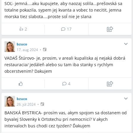
SOĽ- jemná....aku kupujete, aby naozaj solila...prešovská sa
totalne pokazila, sypem jej kvanta a vobec to necitit, jemna
morska tiez slabota....proste soĺ nie je slana
👍
2
17
bzuco
17. aug 2024
•
VADAŠ Štúrovo- je, prosim, v areali kupaliska aj nejaká dobrá
restauracia/ jedáleň alebo su tam iba stanky s rychlym
obcerstvenim? Dakujem
4
bzuco
26. júl 2024
•
BANSKÁ BYSTRICA- prosím vas, akym spojom sa dostanem od
byvalej Slovenky k Ortotechu pri nemocnici? V akych
intervaloch bus chodi cez tyzden? Ďakujem