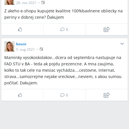
28. nov 2021
•
Z akeho e-shopu kupujete kvalitne 100%bavlnene obliecky na
periny v dobrej cene? Ďakujem
6
bzuco
5. aug 2021
•
Maminky vysokoskolakov...dcera od septembra nastupuje na
FAD STU v BA - teda ak pojdu prezencne. A mna zaujima,
kolko to tak cele na mesiac vychádza....cestovne, internat,
strava...samozrejme nejake vreckove...neviem, s akou sumou
počítať. Dakujem.
6