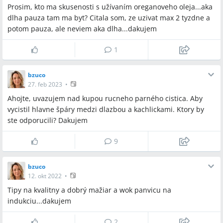
Prosim, kto ma skusenosti s užívaním oreganoveho oleja...aka
dlha pauza tam ma byt? Citala som, ze uzivat max 2 tyzdne a
potom pauza, ale neviem aka dlha...dakujem
1
bzuco
27. feb 2023
•
Ahojte, uvazujem nad kupou rucneho parného cistica. Aby
vycistil hlavne špáry medzi dlazbou a kachlickami. Ktory by
ste odporucili? Dakujem
9
bzuco
12. okt 2022
•
Tipy na kvalitny a dobrý mažiar a wok panvicu na
indukciu...dakujem
2