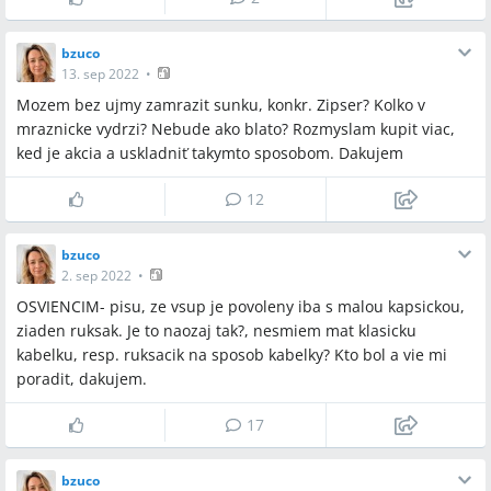
bzuco
13. sep 2022
•
Mozem bez ujmy zamrazit sunku, konkr. Zipser? Kolko v
mraznicke vydrzi? Nebude ako blato? Rozmyslam kupit viac,
ked je akcia a uskladniť takymto sposobom. Dakujem
12
bzuco
2. sep 2022
•
OSVIENCIM- pisu, ze vsup je povoleny iba s malou kapsickou,
ziaden ruksak. Je to naozaj tak?, nesmiem mat klasicku
kabelku, resp. ruksacik na sposob kabelky? Kto bol a vie mi
poradit, dakujem.
17
bzuco