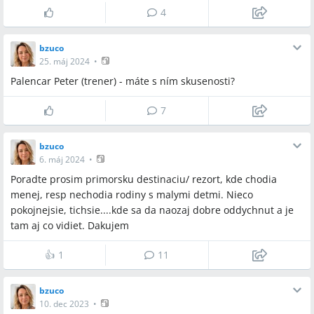
4
bzuco
25. máj 2024
•
Palencar Peter (trener) - máte s ním skusenosti?
7
bzuco
6. máj 2024
•
Poradte prosim primorsku destinaciu/ rezort, kde chodia
menej, resp nechodia rodiny s malymi detmi. Nieco
pokojnejsie, tichsie....kde sa da naozaj dobre oddychnut a je
tam aj co vidiet. Dakujem
👍
1
11
bzuco
10. dec 2023
•