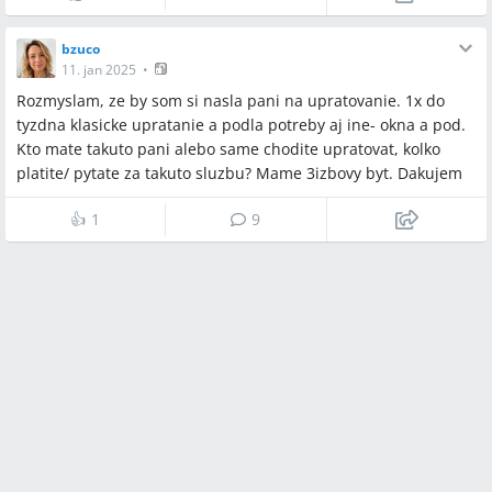
bzuco
11. jan 2025
•
Rozmyslam, ze by som si nasla pani na upratovanie. 1x do
tyzdna klasicke upratanie a podla potreby aj ine- okna a pod.
Kto mate takuto pani alebo same chodite upratovat, kolko
platite/ pytate za takuto sluzbu? Mame 3izbovy byt. Dakujem
👍
1
9