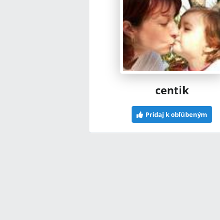
centik
Pridaj k obľúbeným