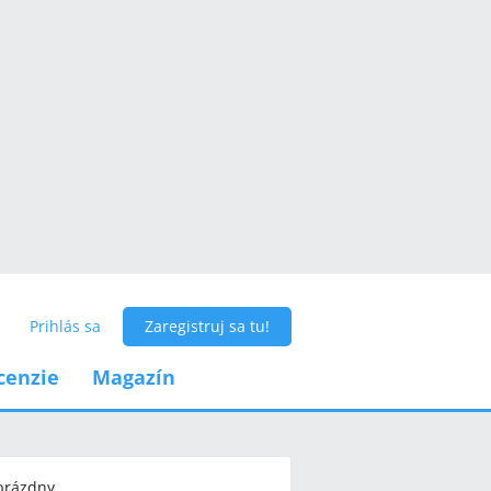
Prihlás sa
Zaregistruj sa tu!
cenzie
Magazín
 prázdny