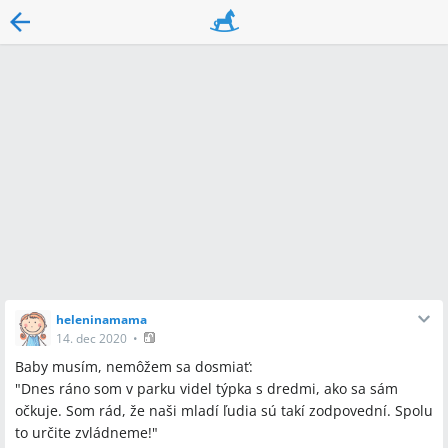
heleninamama
14. dec 2020
•
Baby musím, nemôžem sa dosmiať:
"Dnes ráno som v parku videl týpka s dredmi, ako sa sám
očkuje. Som rád, že naši mladí ľudia sú takí zodpovední. Spolu
to určite zvládneme!"