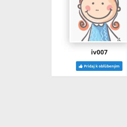
iv007
Pridaj k obľúbeným