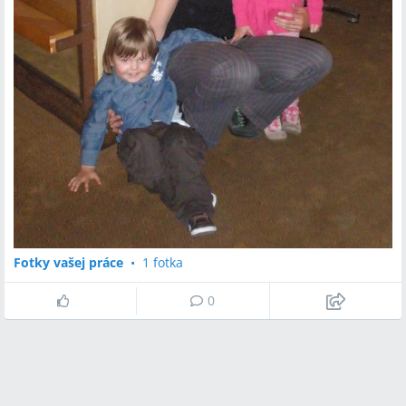
Fotky vašej práce
•
1 fotka
0