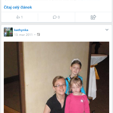
kathy.blogspot.com/
Čítaj celý článok
V prípade záujmu ma prosím kontaktujte mailom na adresu:
katjao@azet.sk
👍
1
0
kathynka
13. mar 2011
•