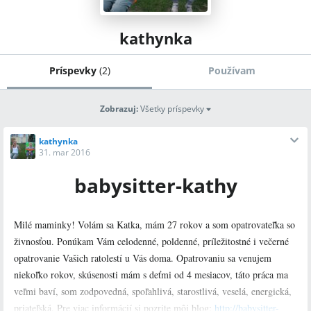
kathynka
Príspevky
(
2
)
Používam
Zobrazuj
:
Všetky príspevky
kathynka
31. mar 2016
babysitter-kathy
Milé maminky! Volám sa Katka, mám 27 rokov a som opatrovateľka so
živnosťou. Ponúkam Vám celodenné, poldenné, príležitostné i večerné
opatrovanie Vašich ratolestí u Vás doma. Opatrovaniu sa venujem
niekoľko rokov, skúsenosti mám s deťmi od 4 mesiacov, táto práca ma
veľmi baví, som zodpovedná, spoľahlivá, starostlivá, veselá, energická,
priateľská. Pre viac informácií si pozrite môj blog:
http://babysitter-