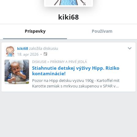
kiki68
Príspevky
Používam
založila diskusiu
kiki68
18. apr 2026
•
DISKUSIE
>
PRÍKRMY A PRVÉ JEDLÁ
Stiahnutie detskej výživy Hipp. Riziko
kontaminácie!
Pozor na Hipp detsku vyzivu 190g - Kartoffel mit
Karotte zemiak s mrkvou zakupenou v SPAR v
Rakusku, mozete ju vratit/ vyhodit a nekonzumovat.
Dovodom je mozna kontaminacia zivot ohrozujucou
latkou.