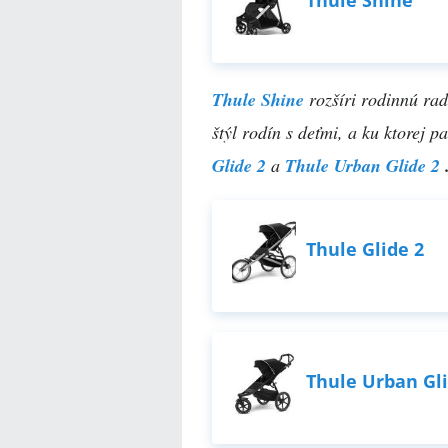
Thule Shine
Thule Shine
rozšíri rodinnú rad
štýl rodín s deťmi, a ku ktorej p
Glide 2
a
Thule Urban Glide 2
Thule Glide 2
Thule Urban Gli