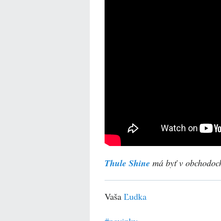
Thule Shine
má byť v obchodoc
Vaša
Ľudka
#
novinky