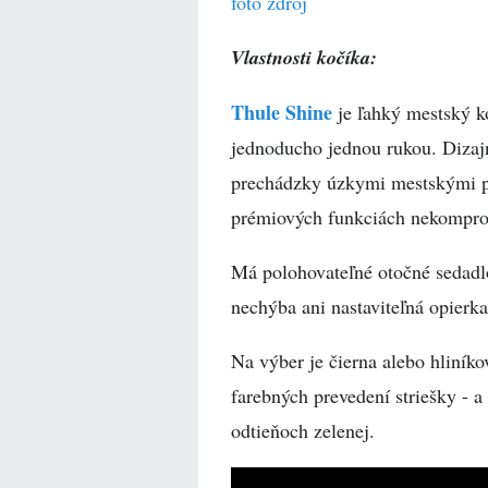
foto zdroj
Vlastnosti kočíka:
Thule Shine
je ľahký mestský 
jednoducho jednou rukou. Dizajn
prechádzky úzkymi mestskými pr
prémiových funkciách nekompr
Má polohovateľné otočné sedadlo
nechýba ani nastaviteľná opierk
Na výber je čierna alebo hliníko
farebných prevedení striešky - a 
odtieňoch zelenej.