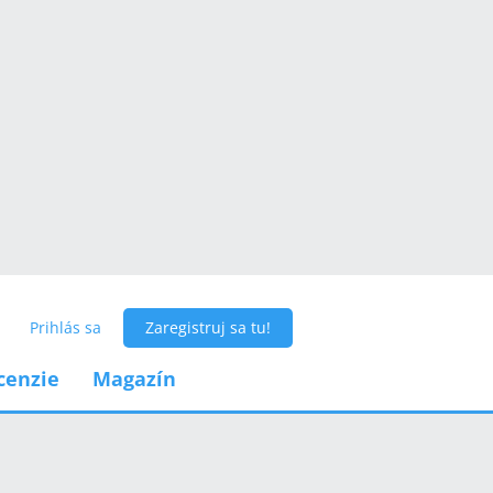
Prihlás sa
Zaregistruj sa tu!
cenzie
Magazín