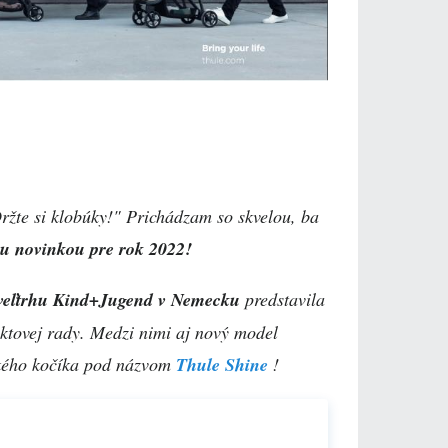
ržte si klobúky!" Prichádzam so skvelou, ba
u novinkou pre rok 2022!
veľtrhu Kind+Jugend v Nemecku
predstavila
uktovej rady. Medzi nimi aj nový model
kého kočíka pod názvom
Thule Shine
!