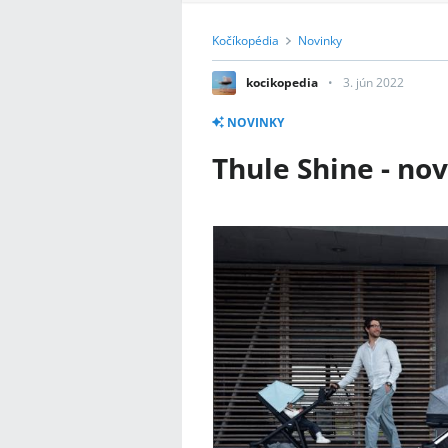
Kočíkopédia
Novinky
kocikopedia
3. jún 2022
NOVINKY
Thule Shine - no