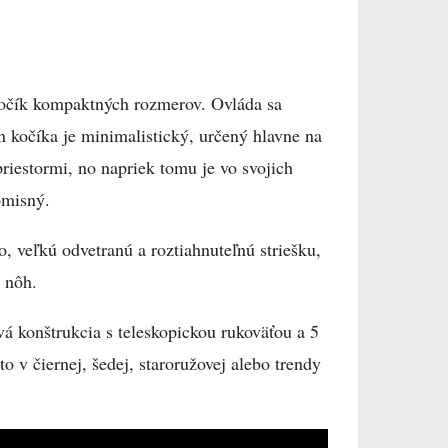
kočík kompaktných rozmerov. Ovláda sa
 kočíka je minimalistický, určený hlavne na
iestormi, no napriek tomu je vo svojich
omisný.
, veľkú odvetranú a roztiahnuteľnú striešku,
a nôh.
vá konštrukcia s teleskopickou rukoväťou a 5
to v čiernej, šedej, staroružovej alebo trendy