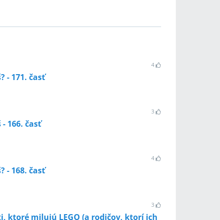
4
? - 171. časť
3
 - 166. časť
4
? - 168. časť
3
i, ktoré milujú LEGO (a rodičov, ktorí ich