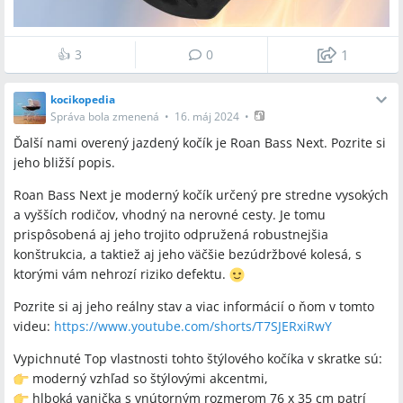
👍
3
0
1
kocikopedia
Správa bola zmenená
•
16. máj 2024
•
Ďalší nami overený jazdený kočík je Roan Bass Next. Pozrite si
jeho bližší popis.
Roan Bass Next je moderný kočík určený pre stredne vysokých
a vyšších rodičov, vhodný na nerovné cesty. Je tomu
prispôsobená aj jeho trojito odpružená robustnejšia
konštrukcia, a taktiež aj jeho väčšie bezúdržbové kolesá, s
ktorými vám nehrozí riziko defektu.
Pozrite si aj jeho reálny stav a viac informácií o ňom v tomto
videu:
https://www.youtube.com/shorts/T7SJERxiRwY
Vypichnuté Top vlastnosti tohto štýlového kočíka v skratke sú:
moderný vzhľad so štýlovými akcentmi,
hlboká vanička s vnútorným rozmerom 76 x 35 cm patrí