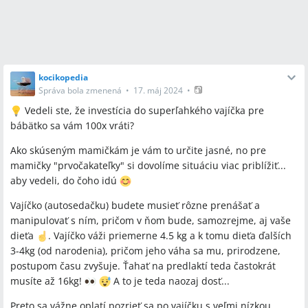
kocikopedia
Správa bola zmenená
•
17. máj 2024
•
Vedeli ste, že investícia do superľahkého vajíčka pre
bábätko sa vám 100x vráti?
Ako skúseným mamičkám je vám to určite jasné, no pre
mamičky "prvočakateľky" si dovolíme situáciu viac priblížiť...
aby vedeli, do čoho idú
Vajíčko (autosedačku) budete musieť rôzne prenášať a
manipulovať s ním, pričom v ňom bude, samozrejme, aj vaše
dieťa
️. Vajíčko váži priemerne 4.5 kg a k tomu dieťa ďalších
3-4kg (od narodenia), pričom jeho váha sa mu, prirodzene,
postupom času zvyšuje. Ťahať na predlaktí teda častokrát
musíte až 16kg!
A to je teda naozaj dosť...
Preto sa vážne oplatí pozrieť sa po vajíčku s veľmi nízkou