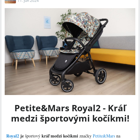
11. jún 2024
zaručujú veľmi dobré jazdné vlastnosti.
Kočík sa predáva ako športiak – set obsahuje:
konštrukciu kočíka s kolesami,
športové sedadlo,
pláštenku,
transportnú tašku.
Petite&Mars Royal2 - Kráľ
medzi športovými kočíkmi!
Royal2
je
kráľ medzi kočíkmi
športový
značky
Petite&Mars
na