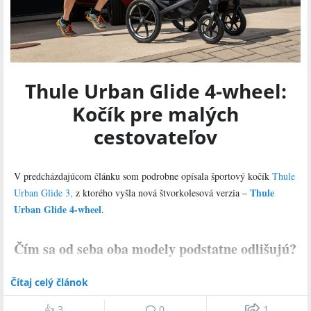
Thule Urban Glide 4-wheel:
Kočík pre malých
cestovateľov
V predcházdajúcom článku som podrobne opísala športový kočík
Thule
Thule
Urban Glide 3,
z ktorého vyšla nová štvorkolesová verzia –
Urban Glide 4-wheel
.
Čím sa od seba oba modely podstatne odlišujú?
Glide
Najdôležitejšou odlišnosťou medzi bratskými modelmi Glide 3 a
Čítaj celý článok
4-wheel
je, že táto nová 4-kolesová verzia nemá potrebné schválenie od
na beh a šport
výrobcu na to, aby sa používala
.
👍
3
0
1