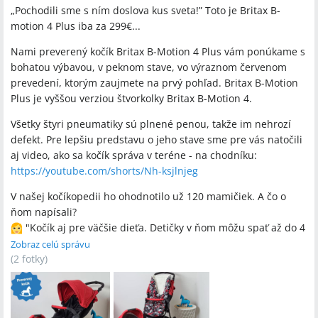
„Pochodili sme s ním doslova kus sveta!” Toto je Britax B-
motion 4 Plus iba za 299€...
Nami preverený kočík Britax B-Motion 4 Plus vám ponúkame s
bohatou výbavou, v peknom stave, vo výraznom červenom
prevedení, ktorým zaujmete na prvý pohľad. Britax B-Motion
Plus je vyššou verziou štvorkolky Britax B-Motion 4.
Všetky štyri pneumatiky sú plnené penou, takže im nehrozí
defekt. Pre lepšiu predstavu o jeho stave sme pre vás natočili
aj video, ako sa kočík správa v teréne - na chodníku:
https://youtube.com/shorts/Nh-ksjlnjeg
V našej kočíkopedii ho ohodnotilo už 120 mamičiek. A čo o
ňom napísali?
"Kočík aj pre väčšie dieťa. Detičky v ňom môžu spať až do 4
rokov."
Zobraz celú správu
(
2 fotky
"Pochodili sme s ním doslova kus sveta!”
)
"Skvelý! Jediné negatívum vidím v tom, že po zložení
zaberá moc miesta."
"Kvalitný a bezpečný kočík.”