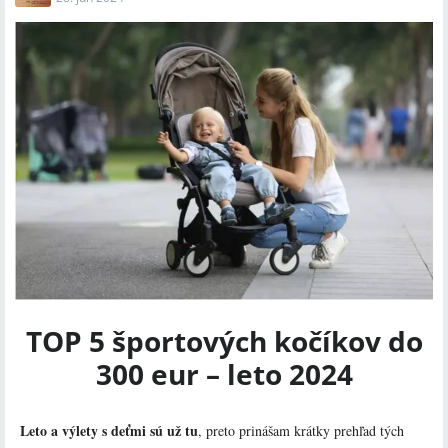
Kočík sa predáva ako športiak – set obsahuje:
konštrukciu kočíka s kolesami,
športové sedadlo,
nákupný košík,
nánožník,
držiak na nápoj,
mäkkú obojstrannú vložku.
TOP 5 športových kočíkov do
300 eur – leto 2024
Leto a výlety s deťmi sú už tu
, preto prinášam krátky prehľad tých