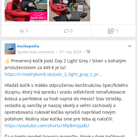
Viac o kočíku a jeho predaji nájdeš tu:
https://i.modrykonik.sk/britax_b_motion_4_plus
👍
3
0
1
kocikopedia
Správa bola zmenená
•
27. máj 2024
•
Preverený kočík Joolz Day 2 Light Grey / Silver s bohatým
príslušenstvom za 449 € je tu!
https://i.modrykonik.sk/joolz_2_light_gray_s_pr...
Hľadáš kočík s mäkko odpruženou konštrukciou špecifického
dizajnu, ktorý má vpredu i vzadu odľahčené nenafukovacie
kolesá a perfektne sa hodí najmä do mesta? Stav striešky,
sedadla aj vaničky je naozaj skvelý a veľmi zachovalý a
opotrebovanú rukoväť kočíka vyriešiš napríklad novým
poťahom. Reálny stav kočíka sme pre teba aj natočili:
https://youtube.com/shorts/3PpBmIyja8U
Čo o tomto modeli hovoria mamičky, ktoré v ňom kočíkovali