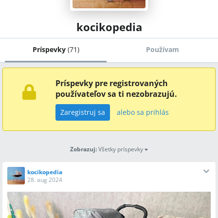
kocikopedia
Príspevky
(
71
)
Používam
Príspevky pre registrovaných
používateľov sa ti nezobrazujú.
Zaregistruj sa
alebo sa prihlás
Zobrazuj
:
Všetky príspevky
kocikopedia
28. aug 2024