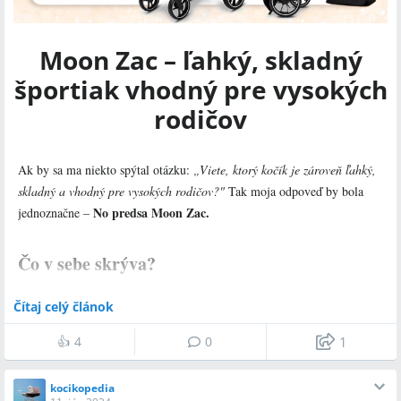
obdobia.
Moon Zac – ľahký, skladný
športiak vhodný pre vysokých
rodičov
Ak by sa ma niekto spýtal otázku:
„Viete, ktorý kočík je zároveň ľahký,
skladný a vhodný pre vysokých rodičov?"
Tak moja odpoveď by bola
No predsa Moon Zac.
jednoznačne –
Čo v sebe skrýva?
cestovanie a časté presuny autom
Je vhodný ako na
, tak aj ako
Čítaj celý článok
pokračovací kočík pre staršie dieťa na výlety, ktorému vďaka svojej
vydrží až do konca kočíkovacieho obdobia
priestrannosti
. Výška
👍
4
0
1
sedí skôr stredne vysokým rodičom
fixnej rodičovskej rukoväti
.
Nízka hmotnosť, ľahká manipulovateľnosť a odpružené veľké kolesá mu
kocikopedia