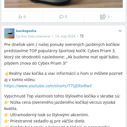
👍
6
0
1
kocikopedia
Správa bola zmenená
•
14. máj 2024
•
Pre dnešok vám z našej ponuky overených jazdených kočíkov
predstavíme TOP populárny športový kočík: Cybex Priam 3,
ktorý ste ohodnotili nasledovne: „Ak budeme mať opäť bábo,
pôjdem znova do Cybex Priam 3!”
️Reálny stav kočíka a viac informácií o ňom si môžete pozrieť
aj v tomto videu:
https://www.youtube.com/shorts/T7SJERxiRwY
Vypichnuté Top vlastnosti tohto štýlového kočíka v skratke sú:
Nízka cena (overeného jazdeného kočíka) verzus vysoká
kvalita.
Ultramoderný look so štýlovými akcentmi.
Priestranné sedadlo aj pre väčšie dieťa.