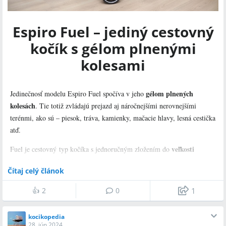
pláštenku,
obojstrannú vložku sedadla,
Espiro Fuel – jediný cestovný
prebaľovaciu tašku.
kočík s gélom plnenými
* Avšak je možné zakúpiť si ho aj ako dvojkombináciu,
a teda s
kolesami
kompatibilnou hlbokou vaničkou.
gélom plnených
Jedinečnosť modelu Espiro Fuel spočíva v jeho
kolesách
. Tie totiž zvládajú prejazd aj náročnejšími nerovnejšími
terénmi, ako sú – piesok, tráva, kamienky, mačacie hlavy, lesná cestička
atď.
veľkosti
Fuel je cestovný typ kočíka s jednoručným zložením do
príručnej batožiny
. Je vhodný ako na cestovanie a časté presuny
Čítaj celý článok
autom, tak aj na výlety a do mesta. Po zložení nie je potrebné ani hľadať
stojí sám, čo šetrí miesto pri
miesto, kam kočík oprieť, pretože
👍
2
0
1
uskladnení
. Nízka váha a výborná manipulovateľnosť umožňujú jeho
jednoručné ovládanie. Športové sedadlo je priestranné s možnosťou
kocikopedia
nastavenia do takmer úplne rovného ľahu s malým sklonom.
28. jún 2024