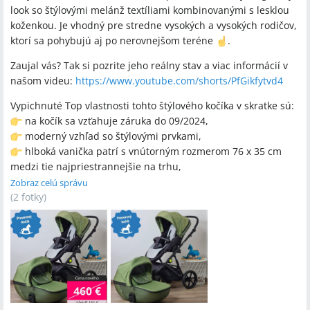
look so štýlovými melánž textíliami kombinovanými s lesklou
koženkou. Je vhodný pre stredne vysokých a vysokých rodičov,
ktorí sa pohybujú aj po nerovnejšom teréne
️.
Zaujal vás? Tak si pozrite jeho reálny stav a viac informácií v
našom videu:
https://www.youtube.com/shorts/PfGikfytvd4
Vypichnuté Top vlastnosti tohto štýlového kočíka v skratke sú:
na kočík sa vzťahuje záruka do 09/2024,
moderný vzhľad so štýlovými prvkami,
hlboká vanička patrí s vnútorným rozmerom 76 x 35 cm
medzi tie najpriestrannejšie na trhu,
priestranné športové sedadlo s 55 cm vysokou chrbtovou
Zobraz celú správu
opierkou, vhodné aj pre väčšie dieťa,
(
2 fotky
)
bezúdržbové kolesá plnené gélom, pri ktorých nehrozí
riziko defektu,
dvojitý systém odpruženia s možnosťou nastavenia.
Súčasťou kočíka je bohaté príslušenstvo, ako sú nánožník,
vložka do sedadla, moskytiéra, prebaľovacia taška, pláštenka a
rukávnik.