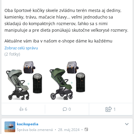
Oba športové kočíky skvele zvládnu terén mesta aj dediny,
kamienky, trávu, mačacie hlavy... veľmi jednoducho sa
skladajú do kompaktných rozmerov, ľahko sa s nimi
manipuluje a pre dieťa ponúkajú skutočne veľkorysé rozmery.
Aktuálne vám iba v našom e-shope dáme ku každému
zakúpenému modelu Easywalker (Jackey2 alebo Jackey2 XL)
Zobraz celú správu
čierny fusak Petite&Mars Jibot a MAMALETO batoh zadarmo
(
2 fotky
)
!
https://i.modrykonik.sk/easywalker_jackey2
za 269,99 €
https://i.modrykonik.sk/easywalker_jackey2_xl
za 338,41 €
Využite túto jedinečnú akciu a kúpte si skvelý športový kočík aj
vy!
👍
6
0
1
kocikopedia
Správa bola zmenená
•
28. máj 2024
•