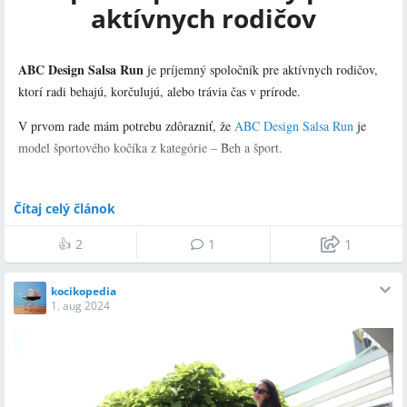
aktívnych rodičov
ABC Design Salsa Run
je príjemný spoločník pre aktívnych rodičov,
ktorí radi behajú, korčulujú, alebo trávia čas v prírode.
V prvom rade mám potrebu zdôrazniť, že
ABC Design Salsa Run
je
model športového kočíka z kategórie – Beh a šport.
V čom spočíva výnimočnosť kočíka Salsa Run?
Čítaj celý článok
otočnosti
V
športového sedadla.
👍
2
1
1
umiestnenia doplnkových nadstávb
V možnosti
na konštrukciu –
hlboká vanička alebo autosedačka – tzv. vajíčko.
kocikopedia
vysokých rodičov
Vhodnosť pre
od 170 cm a viac.
1. aug 2024