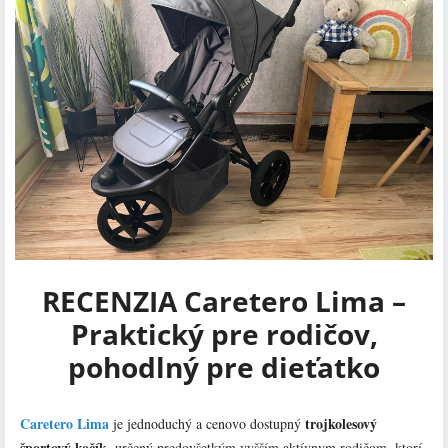
RECENZIA Caretero Lima –
Praktický pre rodičov,
pohodlný pre dieťatko
Caretero Lima
trojkolesový
je jednoduchý a cenovo dostupný
športový kočík
, určený predovšetkým vyšším aktívnym rodičom, ktorí