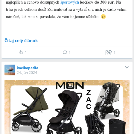
kočíkov do 300 eur
najlepších a cenovo dostupných
športových
. Na
trhu je ich celkom dosť! Zorientovať sa a vybrať si z nich je často veľmi
náročné, tak som si povedala, že vám to jemne uľahčím
1. Petite&Mars Royal2 – kráľ medzi
Čítaj celý článok
športovými kočíkmi.
👍
1
1
1
Váha:
9.9 kg
Cena:
na našom e-shope ho zakúpiš od 289 eur
kocikopedia
Nosnosť:
24. jún 2024
22 kg
Výška rodiča:
vysoký (>170 cm)
Royal2
je športový kočík nízkej váhy a praktickej mestskej
funkcionality, ktorý je určený pre stredne vysokých a vyšších rodičov
(do 175 cm). Jeho kolesá si občasne poradia aj s nerovnejším terénom
dediny. Kočík očarí hravým módnym štýlom, príjemnou skladnosťou,
XL strieškou a priestranným sedadlom s možnosťou úplného ľahu, preto
v ňom bude mať pohodlie aj väčšie dieťa počas celého kočíkovacieho