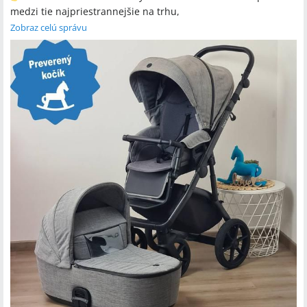
medzi tie najpriestrannejšie na trhu,
priestranné športové sedadlo s 55 cm vysokou chrbtovou
Zobraz celú správu
opierkou je vhodné aj pre väčšie dieťa,
bezúdržbové kolesá plnené gélom, pri ktorých nehrozí
riziko defektu.
Súčasťou kočíka je bohaté príslušenstvo, ako sú nánožník,
vložka do sedadla, moskytiéra, prebaľovacia taška, pláštenka a
rukávnik.
Zaujal vás?
Pokiaľ áno, určite si o ňom pozrite kompletné info tu:
https://i.modrykonik.sk/roan_bass_next_pouzity_...