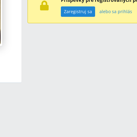
Príspevky pre registrovaných p
Zaregistruj sa
alebo sa prihlás