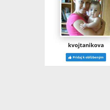
kvojtanikova
Pridaj k obľúbeným