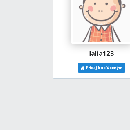
lalia123
Pridaj k obľúbeným