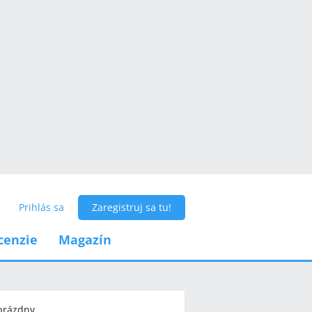
Prihlás sa
Zaregistruj sa tu!
cenzie
Magazín
 prázdny