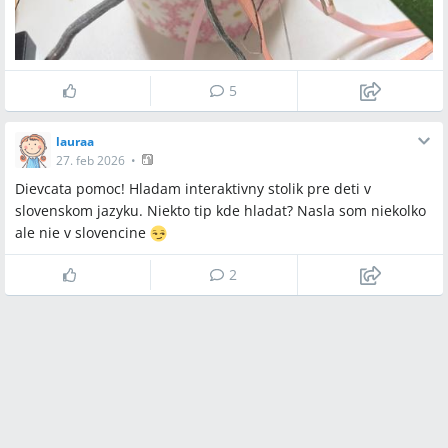
5
lauraa
27. feb 2026
•
Dievcata pomoc! Hladam interaktivny stolik pre deti v
slovenskom jazyku. Niekto tip kde hladat? Nasla som niekolko
ale nie v slovencine
2