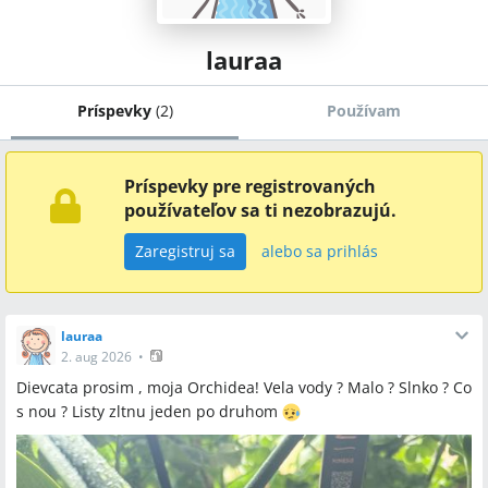
lauraa
Príspevky
(
2
)
Používam
Príspevky pre registrovaných
používateľov sa ti nezobrazujú.
Zaregistruj sa
alebo sa prihlás
lauraa
2. aug 2026
•
Dievcata prosim , moja Orchidea! Vela vody ? Malo ? Slnko ? Co
s nou ? Listy zltnu jeden po druhom