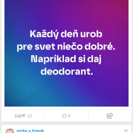
👍
😃
💙
22
0
mirka_a_hrasok