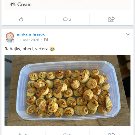
2
mirka_a_hrasok
11. mar 2026
•
Raňajky, obed, večera