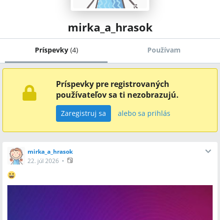
mirka_a_hrasok
Príspevky
(
4
)
Používam
Príspevky pre registrovaných
používateľov sa ti nezobrazujú.
Zaregistruj sa
alebo sa prihlás
mirka_a_hrasok
22. júl 2026
•