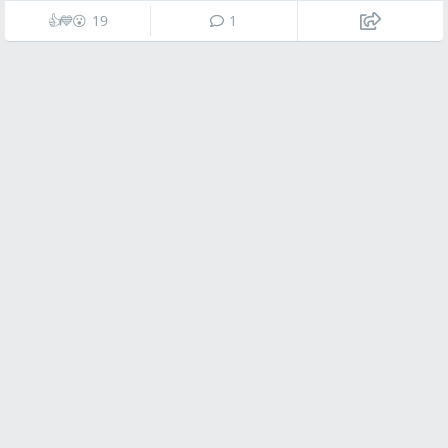
👍
💙
😮
19
1