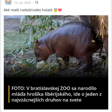
10. jún 2026
•
Aké malé rozkošniatko holaté