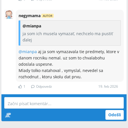
negymama
AUTOR
@
mianpa
ja som ich musela vymazať, nechcelo ma pustiť
ďalej
@
mianpa
aj ja som vymazavala tie predmety, ktore v
danom rocniku nemal. uz som to chvalabohu
odoslala uspesne.
Mlady tolko natahoval , vymyslal, nevedel sa
rozhodnut , ktoru skolu dat prvu.
1
Odpovedz
19. feb 2026
Odošli