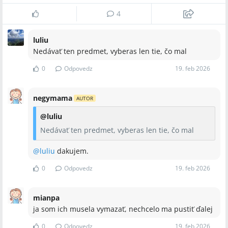
4
luliu
Nedávať ten predmet, vyberas len tie, čo mal
0
Odpovedz
19. feb 2026
negymama
AUTOR
@
luliu
Nedávať ten predmet, vyberas len tie, čo mal
@
luliu
dakujem.
0
Odpovedz
19. feb 2026
mianpa
ja som ich musela vymazať, nechcelo ma pustiť ďalej
0
Odpovedz
19. feb 2026