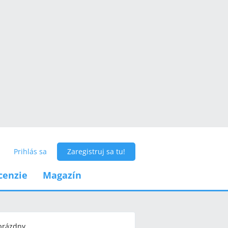
Prihlás sa
Zaregistruj sa tu!
cenzie
Magazín
 prázdny