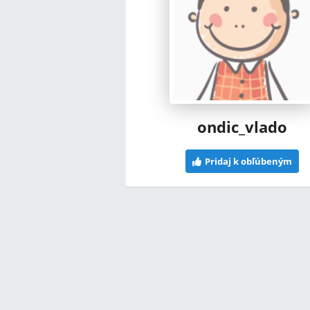
ondic_vlado
Pridaj k obľúbeným