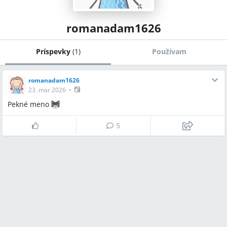
romanadam1626
Príspevky
(
1
)
Používam
romanadam1626
23. mar 2026
•
Pekné meno
5