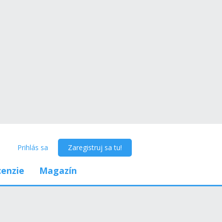
Prihlás sa
Zaregistruj sa tu!
enzie
Magazín