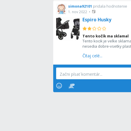
pridala hodnotenie
simona92101
1. nov 2022
•
Espiro Husky
Tento kočík ma sklamal
Tento kocik je velke sklam
nesedia dobre-vsetky plasty
😏 kvoli kolesam trasie a 
Čítaj celé...
zimne babatko,neviem si p