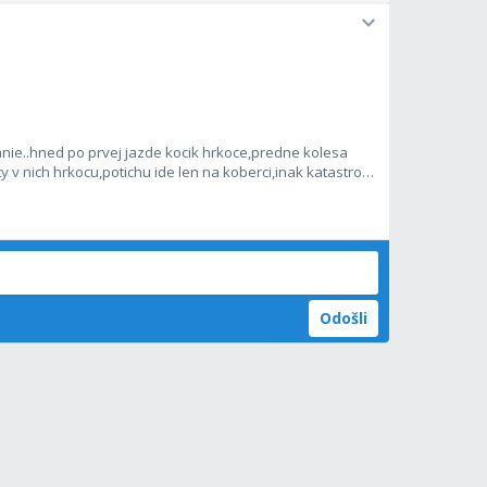
anie..hned po prvej jazde kocik hrkoce,predne kolesa
 v nich hrkocu,potichu ide len na koberci,inak katastrofa
bucha celym kocikom,az sa hanbim ist po ulici..mam
redstavit ako zvladne zimu a sneh.
Odošli