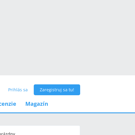
Prihlás sa
Zaregistruj sa tu!
cenzie
Magazín
 prázdny