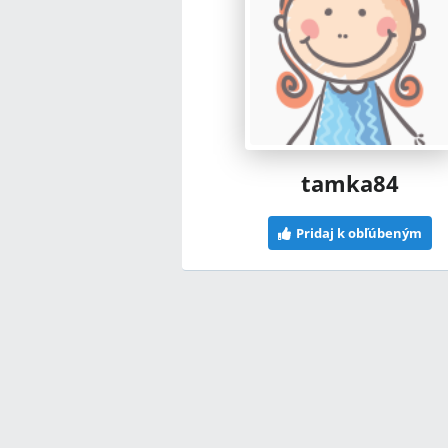
tamka84
Pridaj k obľúbeným