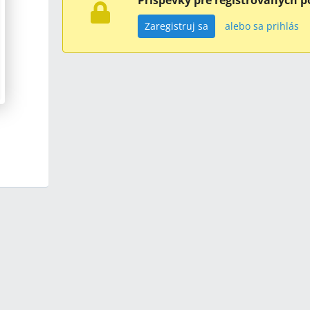
Príspevky pre registrovaných p
Zaregistruj sa
alebo sa prihlás