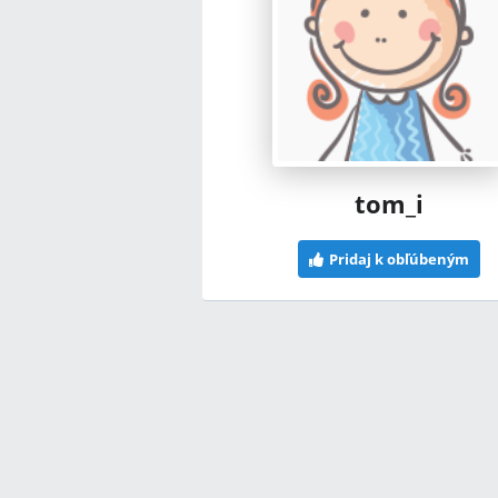
tom_i
Pridaj k obľúbeným