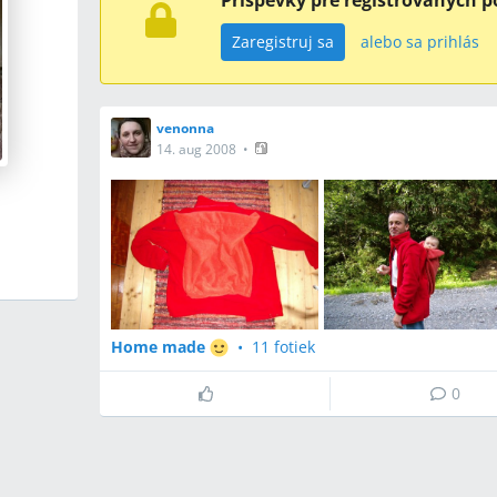
Príspevky pre registrovaných p
Zaregistruj sa
alebo sa prihlás
venonna
14. aug 2008
•
Home made
•
11 fotiek
0