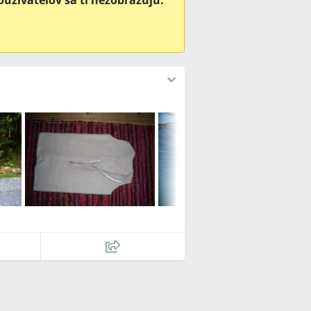
oužívateľov sa ti nezobrazujú.