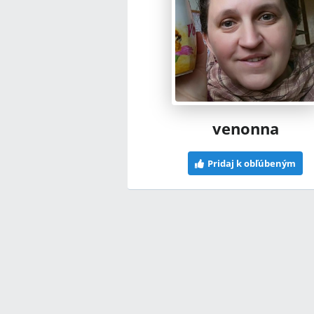
venonna
Pridaj k obľúbeným