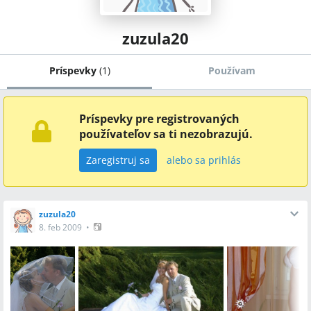
zuzula20
Príspevky
(
1
)
Používam
Príspevky pre registrovaných
používateľov sa ti nezobrazujú.
Zaregistruj sa
alebo sa prihlás
zuzula20
8. feb 2009
•