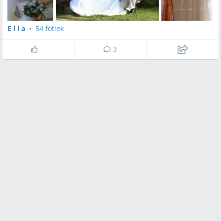
E l l a
•
54 fotiek
3