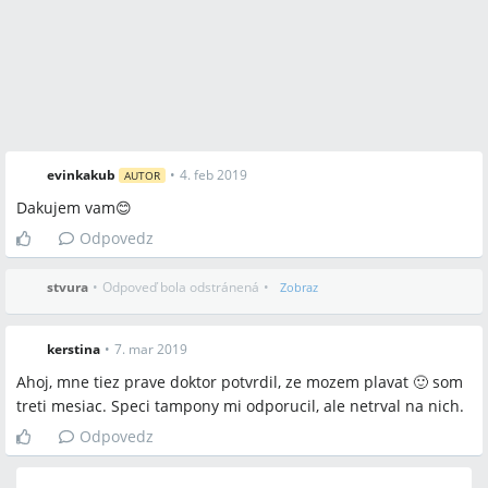
evinkakub
•
4. feb 2019
AUTOR
Dakujem vam😊
Odpovedz
stvura
•
Odpoveď bola odstránená
•
Zobraz
kerstina
•
7. mar 2019
Ahoj, mne tiez prave doktor potvrdil, ze mozem plavat 🙂 som
treti mesiac. Speci tampony mi odporucil, ale netrval na nich.
Odpovedz