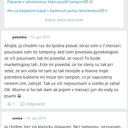
Plávanie v tehotenstve: Mám použiť tampon?
20
Ako sa bezpečne kúpať v bazénoch počas tehotenstva?
5
Zobraz ďalšie diskusie
petulela
•
14. apr 2019
Ahojte, ja chodim raz do tyzdna plavat, teraz som v 7.mesiaci,
pouzivala som tie tampony, ked som povedala gynekologovi,
ze ich pouzivam, tak mi povedal, ze naco? To bude
marketingovy tah. Este mi povedal, ze tie steny su tak pri
sebe, ze ani voda mi tam az tak nevojde a hlavne moje
potrebne bakterie mi moze ten tampon, co je napusteny
neviem cim, zabijat. Tak uz ich nepouzivam a vsetko je zatial
OK. Mozno si ho tak dam ak pojem v mesiaci jun do vody so
psami 😀 .
👍
1
Odpovedz
sintra
•
14. apr 2019
Ja chídim, tiez na klasicku plavaren. Bez tamponu, neznasam