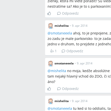
žienky, ktorá mi viete poradiť? Sú vie
Schönbrunn/Hietzing je bežne uvá
nestratíme sa? Ako je to s parkovaním
Odpovedz
Sporné názory
mishelita
•
9. apr 2014
Parkovanie pri Schönbrunne: niekto
zozadu a pohodlné prepojenie do ZO
@
smotaneeela
ahoj, to je prepojene, 
hľadaním voľného miesta a dlhé bl
zo zadu je male parkovisko- to je zada
Najlepší vnútromestský presun: ča
jedno v druhom, to prejdete z jedneh
Karlsplatz, iní popisovali trasu el
👍
1
Odpovedz
U4 ako praktickú alternatívu.
smotaneeela
•
9. apr 2014
Otvorené otázky
@
mishelita
no moja, kedže absolútne 
tam nejaký hlavný vchod do ZOO, či ic
Aktuálnosť a konkrétne podmienky
áno?
dátumov školských prázdnin a dôka
odporúča sa overiť aktuálne pravid
Odpovedz
Ktoré lacné autobusové linky za 1 
rezervácie/dostupnosť, nebolo v d
mishelita
•
9. apr 2014
@
smotaneeela
tu ked si to oddialis, t