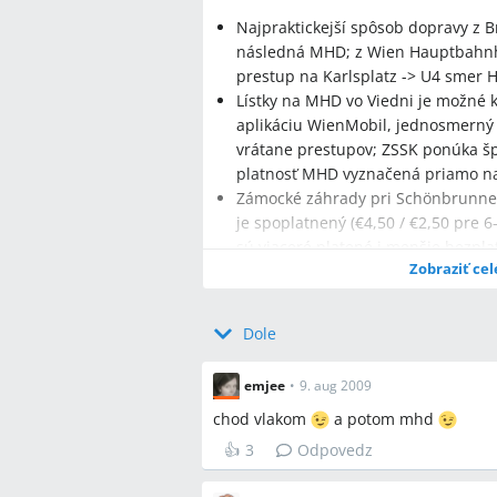
Najpraktickejší spôsob dopravy z B
následná MHD; z Wien Hauptbahnh
prestup na Karlsplatz -> U4 smer H
Lístky na MHD vo Viedni je možné 
aplikáciu WienMobil, jednosmerný lí
vrátane prestupov; ZSSK ponúka špe
platnosť MHD vyznačená priamo na
Zámocké záhrady pri Schönbrunne 
je spoplatnený (€4,50 / €2,50 pre 6
sú viaceré platené i menšie bezpla
Zobraziť cel
Dole
Najčastejšie otázky
emjee
•
9. aug 2009
Q:
Ako sa najjednoduchšie dostať z B
chod vlakom
a potom mhd
A:
Cestovať vlakom do Viedne (prích
Südbahnhof) a potom metro U1 na Karl
👍
3
Odpovedz
Schönbrunn/Hietzing; alternatívne sp
podľa trasy.