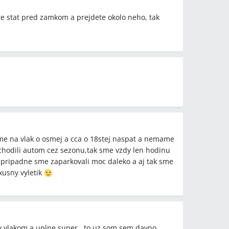
te stat pred zamkom a prejdete okolo neho, tak
y
brunn (Zoo Vienna), ZSSK, Wiener Linien, Wien
hafen Wien Schwechat, WienMobil, Slovakrail
etódy
ý 15 € s MHD na 24 h – podľa užívateľa),
at na lístky, aplikácia WienMobil/Wienmobile,
e na vlak o osmej a cca o 18stej naspat a nemame
 (štiknutie), električka/tram 18, metro linky U1 U3
hodili autom cez sezonu,tak sme vzdy len hodinu
n‑Ticket, návšteva ZOO/Tiergarten, bezplatné
e,pripadne sme zaparkovali moc daleko a aj tak sme
uxusny vyletik
n, Hietzing, Karlsplatz, Wien Hauptbahnhof, Wien
 Mariahilferstrasse, Altmannsdorf, Flughafen Wien
y vlakom a uplne super...to uz som sem davno