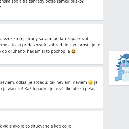
denská zoo a tie záhrady okolo zámku blízko?
dzaná trasa k zámku a ZOO.
?
rí návštevníci uviedli malé bezplatné parkovisko
O, iní hlásili počas sezóny veľké problémy s
zalezi z ktorej strany sa vam podari zaparkovat
údenie.
rmo a to sa pride zozadu zahrad do zoo. proste je to
sť ľudí odporúčala priamy prestup U1->U4 cez
o do druheho, hadam si to pochopila
ektričkou (tram 18) do Stadthalle a potom prestup na
neviem, odkiaľ je zozadu, tak neviem, neviem
Je
h je viacero? Každopádne je to všetko blízko pešo,
 bezplatnej MHD pre deti (obmedzenia podľa
zy veku) zostala v diskusii predmetom otázok a
lá Wiener Linien.
€ zastavujú najbližšie pri Schönbrunne a aké sú ich
iskusii presne spoľahlivo zodpovedané.
ak vidis ako je co situovane a kde co je