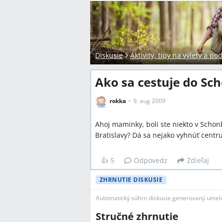
Diskusie
Aktivity, tipy na výlety a po
Ako sa cestuje do S
rokka
9. aug 2009
Ahoj maminky, boli ste niekto v Scho
Bratislavy? Dá sa nejako vyhnúť centr
👍
5
Odpovedz
Zdieľaj
ZHRNUTIE DISKUSIE
Automatický súhrn diskusie generovaný umelo
Stručné zhrnutie