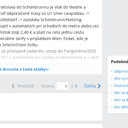
ratislavy do Schönbrunnu je vlak do Viedne a
of odporúčané trasy sú U1 smer Leopoldau ->
ütteldorf -> zastávka Schönbrunn/Hietzing.
kúpiť v automatoch pri vchodoch do metra alebo cez
stok stojí 2,40 € a platí na celú jednu cestu
ciálne tarify s príplatkom Wien‑Ticket, kde je
 železničnom lístku.
sú prístupné zadarmo, vstup do Tiergartenu/ZOO
–18 r.), parkovanie pri zámku je obmedzené a v okolí
Podobné
tné parkoviská.
é zhrnutie a časté otázky
Odporuč
Ako vyri
Cestova
Predošlá
Strana
z
3
Ďalšia
Ako sa 
Ako sa 
ratislavy do Schönbrunnu verejnou dopravou?
od na Wien Hauptbahnhof alebo predtým
splatz a prestup na U4 smer Hütteldorf do stanice
oje zahŕňajú električku/tram 18 + prestup na U4