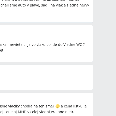
žalka, Kittsee, Devínska Nová Ves, Marchegg,
echali sme auto v Blave, sadli na vlak a ziadne nervy
zka - neviete ci je vo vlaku co ide do Viedne WC ?
et.
usne vlaciky chodia na ten smer
a cena listku je
ej cene aj MHD v celej viedni,vratane metra