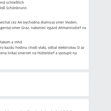
und schließlich
ZOO Schönbrunn a sú záhrady zadarmo?
hloß Schönbrunn
rístupné zadarmo; vstupné do Tiergartenu/ZOO je
50 pre deti 6–18 rokov (uvádzané v diskusii).
echat cez A4 (vychodna dialnica) smer Vieden,
eti do 15 rokov cez víkend a počas školských
genta) smer Graz, nakoniec vyjazd Altmannsdorf na
tav: deti do 6 rokov vždy zdarma; v nedele/štátne
 vlakom a mhd
 prázdnin cestujú zadarmo všetky deti do 15 rokov;
 kazdu hodinu chodi vlak), odtial elektrickou D az
ezplatná preprava do 24 rokov len s preukazom
elena linka) smerom na Hütteldorf a vystupit na
súčasťou diskusie).
 do Schönbrunnu vlakom do Viedne a ďalej MHD,
a a je pohodlnejšie s deťmi.
omatoch pri vchodoch do metra alebo cez aplikáciu
iť pred vstupom do metra.
U1 -> Karlsplatz -> U4 do stanice