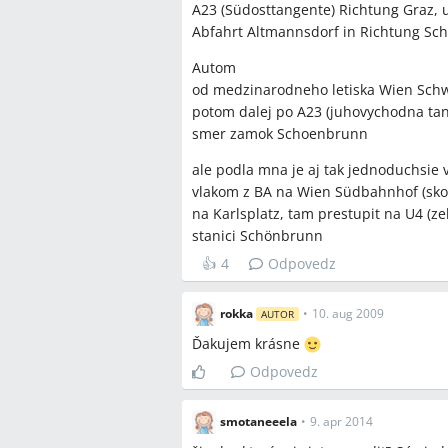
A23 (Südosttangente) Richtung Graz, 
Q:
Koľko stojí vstup do Tiergartenu/
Abfahrt Altmannsdorf in Richtung Sc
A:
Záhrady pri zámku a Gloriette sú p
Autom
spoplatnené €4,50 pre dospelých a €2,
od medzinarodneho letiska Wien Schw
Q:
Platí vo Viedni bezplatná MHD pre d
potom dalej po A23 (juhovychodna tan
prázdnin?
smer zamok Schoenbrunn
A:
V diskusii bol citovaný pravidelný s
ale podla mna je aj tak jednoduchsie
sviatky a počas viedenských školských
vlakom z BA na Wien Südbahnhof (skoro
pre študentov rakúskych škôl platí b
na Karlsplatz, tam prestupit na U4 (z
študenta (citát v nemeckom znení bol 
stanici Schönbrunn
👍
4
Odpovedz
Závery z diskusie
rokka
•
10. aug 2009
Zhoda
AUTOR
Ďakujem krásne
Väčšina účastníkov odporučila ísť
Odpovedz
pretože to šetrí hľadanie parkovani
Lístky na MHD sa dajú kúpiť v aut
WienMobil a je potrebné ich označ
smotaneeela
•
9. apr 2014
Spojenie z Wien Hauptbahnhof cez 