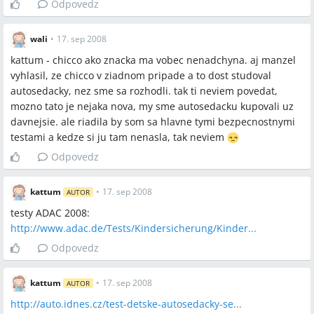
Odpovedz
to ovplyvňuje celkové porovnanie modelov zostáva
nezodpovedané v diskusii.
wali
•
17. sep 2008
Ktorý konkrétny model v praxi najlepšie rieši problém
kattum - chicco ako znacka ma vobec nenadchyna. aj manzel
padania hlavy pri spánku pri zachovaní ISOFIXu (konkrétne
vyhlasil, ze chicco v ziadnom pripade a to dost studoval
nastavenie/polohovanie) zostalo bez jednoznačnej
autosedacky, nez sme sa rozhodli. tak ti neviem povedat,
odpovede.
mozno tato je nejaka nova, my sme autosedacku kupovali uz
davnejsie. ale riadila by som sa hlavne tymi bezpecnostnymi
testami a kedze si ju tam nenasla, tak neviem
Odpovedz
Spomenuté značky a firmy
Cybex, Römer (Britax Römer), Concord, Chicco, Maxi‑Cosi,
kattum
•
17. sep 2008
AUTOR
Recaro, JANÉ, STM, BeSafe, Kiddy, Nania, Babypoint,
testy ADAC 2008:
Storchenmühle, Petto, Predeti.sk, Babyweb.cz, Fotelik.info,
http://www.adac.de/Tests/Kindersicherung/Kinder...
ADAC, Toys R Us, Babymarket, MyToys.de, Lutz, Kika,
Bambini.sk, Modrykonik.sk
Odpovedz
kattum
•
17. sep 2008
AUTOR
Spomenuté produkty a metódy
http://auto.idnes.cz/test-detske-autosedacky-se...