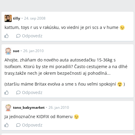
tilly
•
24. sep 2008
kattum, toys r us v rakúsku, vo viedni je pri scs a v hume
Odpovedz
sue
•
26. jan 2010
Ahojte, zháňam do nového auta autosedačku 15-36kg s
Isofixom. Ktorú by ste mi poradili? Často cestujeme a na dlhé
trasy,takže nech je okrem bezpečnosti aj pohodlná...
(staršiu máme Britax evolva a sme s ňou veľmi spokojní
)
Odpovedz
tono_babymarket
•
26. jan 2010
Ja jednoznačne KIDFIX od Romeru
Odpovedz