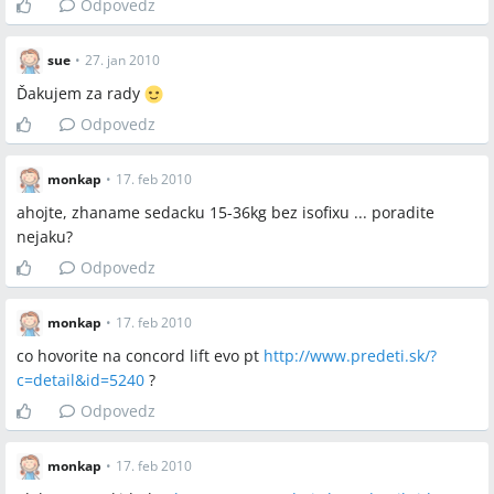
Odpovedz
sue
•
27. jan 2010
Ďakujem za rady
Odpovedz
monkap
•
17. feb 2010
ahojte, zhaname sedacku 15-36kg bez isofixu ... poradite
nejaku?
Odpovedz
monkap
•
17. feb 2010
co hovorite na concord lift evo pt
http://www.predeti.sk/?
c=detail&id=5240
?
Odpovedz
monkap
•
17. feb 2010