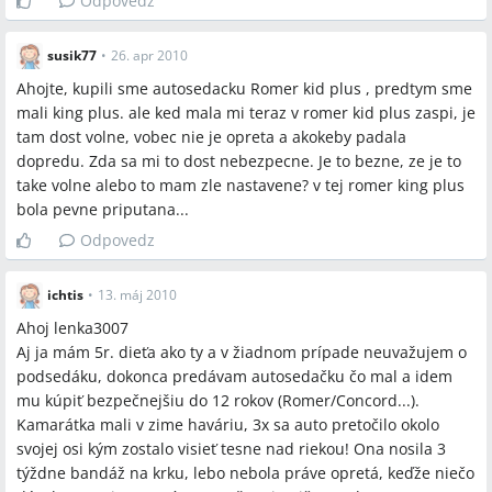
Odpovedz
susik77
•
26. apr 2010
Ahojte, kupili sme autosedacku Romer kid plus , predtym sme
mali king plus. ale ked mala mi teraz v romer kid plus zaspi, je
tam dost volne, vobec nie je opreta a akokeby padala
dopredu. Zda sa mi to dost nebezpecne. Je to bezne, ze je to
take volne alebo to mam zle nastavene? v tej romer king plus
bola pevne priputana...
Odpovedz
ichtis
•
13. máj 2010
Ahoj lenka3007
Aj ja mám 5r. dieťa ako ty a v žiadnom prípade neuvažujem o
podsedáku, dokonca predávam autosedačku čo mal a idem
mu kúpiť bezpečnejšiu do 12 rokov (Romer/Concord...).
Kamarátka mali v zime haváriu, 3x sa auto pretočilo okolo
svojej osi kým zostalo visieť tesne nad riekou! Ona nosila 3
týždne bandáž na krku, lebo nebola práve opretá, keďže niečo