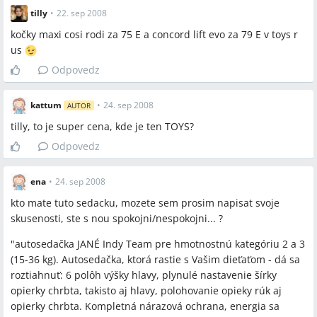
tilly
•
22. sep 2008
kočky maxi cosi rodi za 75 E a concord lift evo za 79 E v toys r
us
Odpovedz
kattum
•
24. sep 2008
AUTOR
tilly, to je super cena, kde je ten TOYS?
Odpovedz
ena
•
24. sep 2008
kto mate tuto sedacku, mozete sem prosim napisat svoje
skusenosti, ste s nou spokojni/nespokojni... ?
"autosedačka JANÉ Indy Team pre hmotnostnú kategóriu 2 a 3
(15-36 kg). Autosedačka, ktorá rastie s Vašim dieťaťom - dá sa
roztiahnuť: 6 polôh výšky hlavy, plynulé nastavenie šírky
opierky chrbta, takisto aj hlavy, polohovanie opieky rúk aj
opierky chrbta. Kompletná nárazová ochrana, energia sa