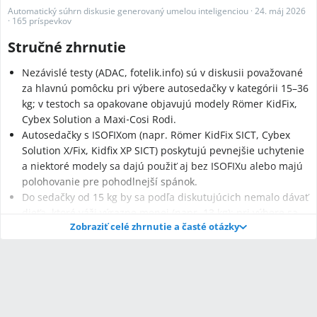
Automatický súhrn diskusie generovaný umelou inteligenciou
·
24. máj 2026
·
165 príspevkov
Stručné zhrnutie
Nezávislé testy (ADAC, fotelik.info) sú v diskusii považované
za hlavnú pomôcku pri výbere autosedačky v kategórii 15–36
kg; v testoch sa opakovane objavujú modely Römer KidFix,
Cybex Solution a Maxi‑Cosi Rodi.
Autosedačky s ISOFIXom (napr. Römer KidFix SICT, Cybex
Solution X/Fix, Kidfix XP SICT) poskytujú pevnejšie uchytenie
a niektoré modely sa dajú použiť aj bez ISOFIXu alebo majú
polohovanie pre pohodlnejší spánok.
Do sedačky od 15 kg by sa podľa diskutujúcich nemalo dávať
dieťa, ktoré váži výrazne menej (napr. 13 kg); pri výbere sa
Zobraziť celé zhrnutie a časté otázky
odporúča riadiť predovšetkým hmotnosťou dieťaťa, nie jeho
vekom.
Najčastejšie otázky