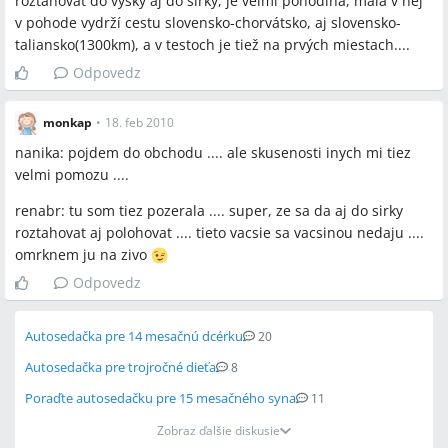
rozťahovať do výšky aj do šírky, je velmi pohodlná, malá v nej
v pohode vydrží cestu slovensko-chorvátsko, aj slovensko-
taliansko(1300km), a v testoch je tiež na prvých miestach....
Odpovedz
monkap
•
18. feb 2010
nanika: pojdem do obchodu .... ale skusenosti inych mi tiez
velmi pomozu ....
renabr: tu som tiez pozerala .... super, ze sa da aj do sirky
roztahovat aj polohovat .... tieto vacsie sa vacsinou nedaju ....
omrknem ju na zivo
Odpovedz
Autosedačka pre 14 mesačnú dcérku
20
Autosedačka pre trojročné dieťa
8
Poraďte autosedačku pre 15 mesačného syna
11
Zobraz ďalšie diskusie