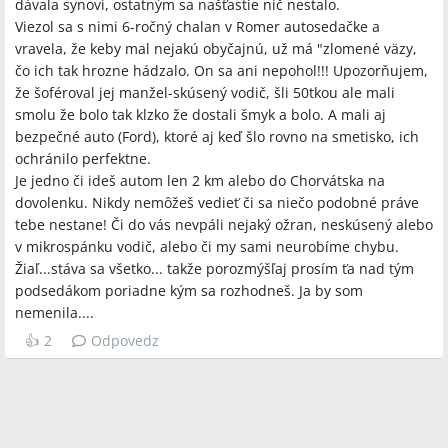
dávala synovi, ostatným sa našťastie nič nestalo.
Viezol sa s nimi 6-ročný chalan v Romer autosedačke a
vravela, že keby mal nejakú obyčajnú, už má "zlomené väzy,
čo ich tak hrozne hádzalo. On sa ani nepohol!!! Upozorňujem,
že šoféroval jej manžel-skúsený vodič, šli 50tkou ale mali
smolu že bolo tak klzko že dostali šmyk a bolo. A mali aj
bezpečné auto (Ford), ktoré aj keď šlo rovno na smetisko, ich
ochránilo perfektne.
Je jedno či ideš autom len 2 km alebo do Chorvátska na
dovolenku. Nikdy nemôžeš vedieť či sa niečo podobné práve
tebe nestane! Či do vás nevpáli nejaký ožran, neskúsený alebo
v mikrospánku vodič, alebo či my sami neurobíme chybu.
Žiaľ...stáva sa všetko... takže porozmýšľaj prosím ťa nad tým
podsedákom poriadne kým sa rozhodneš. Ja by som
nemenila....
👍
2
Odpovedz