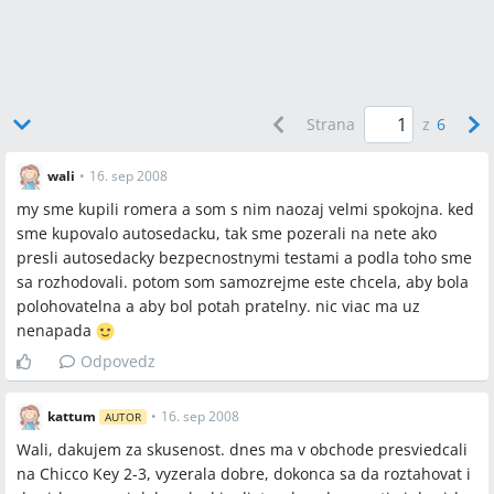
dosiahol väčší sklon.
Q:
Kedy prejsť z 5‑bodového pásu na 3‑bodový (autový) pás?
A:
V diskusii sa opakovane zdôrazňuje, že rozhoduje hmotnosť:
ak dieťa presiahne hranicu 15 kg, patrí do sedačky kategórie
15–36 kg s 3‑bodovým pásom z auta; výber podľa hmotnosti je
Strana
z
6
dôležitejší než podľa veku.
wali
•
16. sep 2008
Q:
Existujú v kategórii 15–36 kg sedačky s integrovanými
5‑bodovými pásmi?
my sme kupili romera a som s nim naozaj velmi spokojna. ked
A:
Podľa diskusie v tejto kategórii už 5‑bodové integrované pásy
sme kupovalo autosedacku, tak sme pozerali na nete ako
bežne neexistujú; kategória 15–36 kg je určená pre uchytenie
presli autosedacky bezpecnostnymi testami a podla toho sme
detí 3‑bodovým pásom auta.
sa rozhodovali. potom som samozrejme este chcela, aby bola
polohovatelna a aby bol potah pratelny. nic viac ma uz
Q:
Ktoré modely sa v diskusii uvádzajú ako dobre testované pre
nenapada
15–36 kg?
Odpovedz
A:
Spomínané testované modely sú Römer KidFix (víťaz v
jednom testu, cena uvedená 4 990 Kč / od 160 €), Maxi‑Cosi
Rodi XR (2. miesto, 3 850 Kč / 139 €) a Storchenmühle v
kattum
•
16. sep 2008
AUTOR
niektorých testoch; v diskusii sú tiež často odporúčané Cybex
Wali, dakujem za skusenost. dnes ma v obchode presviedcali
Solution (various Q/Fix/Free variants) a Kidfix XP SICT.
na Chicco Key 2-3, vyzerala dobre, dokonca sa da roztahovat i