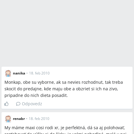
nanika
•
18. feb 2010
Monkap, obe su vyborne, ak sa nevies rozhodnut, tak treba
skocit do predajne, kde maju obe a obzriet si ich na zivo,
pripadne do nich dieta posadit.
Odpovedz
renabr
•
18. feb 2010
My máme maxi cosi rodi xr, je perfektná, dá sa aj polohovať,