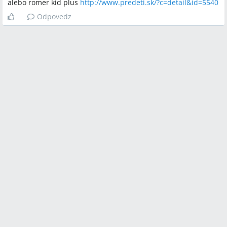
alebo romer kid plus
http://www.predeti.sk/?c=detail&id=5540
Odpovedz