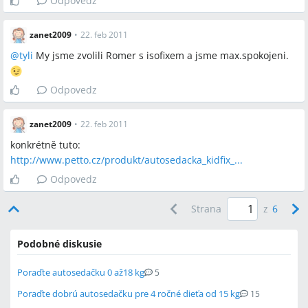
Odpovedz
zanet2009
•
22. feb 2011
@
tyli
My jsme zvolili Romer s isofixem a jsme max.spokojeni.
Odpovedz
zanet2009
•
22. feb 2011
konkrétně tuto:
http://www.petto.cz/produkt/autosedacka_kidfix_...
Odpovedz
Strana
z
6
Podobné diskusie
Poraďte autosedačku 0 až18 kg
5
Poraďte dobrú autosedačku pre 4 ročné dieťa od 15 kg
15