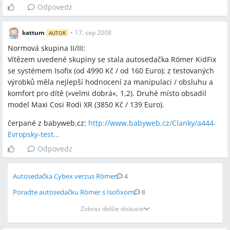
Römer KidFix, Römer Kidfix XP SICT, Römer Kid Plus, Römer Kid
Odpovedz
SICT Plus, Römer King Plus, Römer Evolva, Römer Duoplus,
Cybex Solution X‑Fix, Cybex Solution M‑Fix, Cybex Solution
kattum
•
17. sep 2008
AUTOR
Q‑Fix/ Q Fix Plus, Cybex Free Fix, Cybex Q Fix Plus, Cybex Pallas
M‑Fix, Cybex Solution X2/Fix, Cybex Solution Q2 Fix, Cybex Free
Normová skupina II/III:
Fix, Cybex Platinum Q‑Fix, Maxi‑Cosi Rodi XR, Maxi‑Cosi Rodi
Vítězem uvedené skupiny se stala autosedačka Römer KidFix
AirProtect, Concord Lift Evo, Concord Lift Core, Chicco Key 2‑3,
se systémem Isofix (od 4990 Kč / od 160 Euro); z testovaných
Chicco Oasys 2‑3 Fixplus, JANÉ Indy Team, STM Starlight SP,
výrobků měla nejlepší hodnocení za manipulaci / obsluhu a
STM iPai Seatfix (Seatfix), Nania Cosmo SP, CAM 0–18,
komfort pro dítě (»velmi dobrá«, 1,2). Druhé místo obsadil
Babypoint Space, Storchenmühle modely, ISOFIX, 3‑bodový
model Maxi Cosi Rodi XR (3850 Kč / 139 Euro).
pás, 5‑bodový pás, SICT bočná ochrana, AirProtect, polohovanie
čerpané z babyweb.cz:
http://www.babyweb.cz/Clanky/a444-
opierky hlavy, prateľný poťah, bezpečnostné popruhy na
Evropsky-test...
autosedačku s ISOFIXom, ADAC testy, fotelik.info testy
Odpovedz
Miesta a osoby
Autosedačka Cybex verzus Römer
4
Viedeň, Linz, Bratislava (Drienová ul.), Žilina, Rakúsko,
Poradte autosedačku Römer s Isofixom
8
Shopping City Süd (SCS)
Zobraz ďalšie diskusie