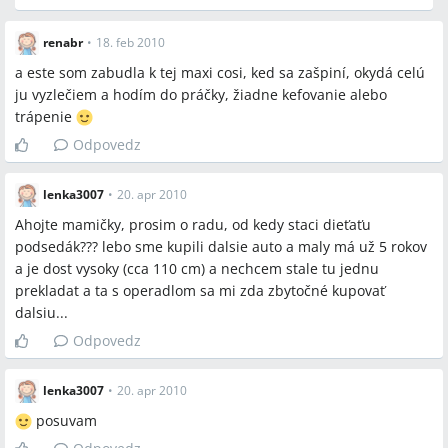
renabr
•
18. feb 2010
a este som zabudla k tej maxi cosi, ked sa zašpiní, okydá celú
ju vyzlečiem a hodím do práčky, žiadne kefovanie alebo
trápenie
Odpovedz
lenka3007
•
20. apr 2010
Ahojte mamičky, prosim o radu, od kedy staci dieťaťu
podsedák??? lebo sme kupili dalsie auto a maly má už 5 rokov
a je dost vysoky (cca 110 cm) a nechcem stale tu jednu
prekladat a ta s operadlom sa mi zda zbytočné kupovať
dalsiu...
Odpovedz
lenka3007
•
20. apr 2010
posuvam