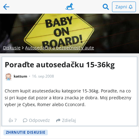
Zapni
Diskusie
Autosedačky a bezpečnosť v aute
Poraďte autosedačku 15-36kg
kattum
16. sep 2008
Chcem kupit asutesedacku kategorie 15-36kg. Poradte, na co
si pri kupe dat pozor a ktora znacka je dobra. Moj predbezny
vyber je Cybex, Romer alebo Cconcord.
👍
7
Odpovedz
Zdieľaj
ZHRNUTIE DISKUSIE