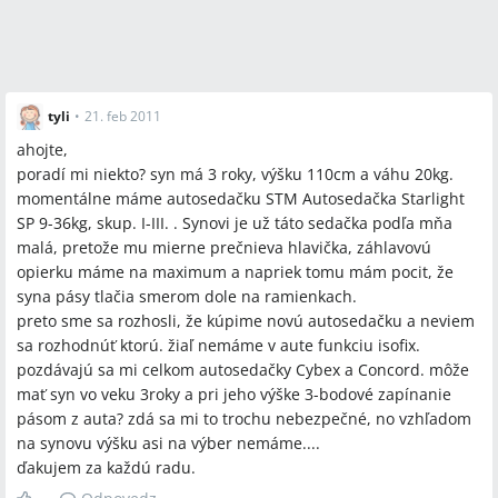
tyli
•
21. feb 2011
ahojte,
poradí mi niekto? syn má 3 roky, výšku 110cm a váhu 20kg.
momentálne máme autosedačku STM Autosedačka Starlight
SP 9-36kg, skup. I-III. . Synovi je už táto sedačka podľa mňa
malá, pretože mu mierne prečnieva hlavička, záhlavovú
opierku máme na maximum a napriek tomu mám pocit, že
syna pásy tlačia smerom dole na ramienkach.
preto sme sa rozhosli, že kúpime novú autosedačku a neviem
sa rozhodnúť ktorú. žiaľ nemáme v aute funkciu isofix.
pozdávajú sa mi celkom autosedačky Cybex a Concord. môže
mať syn vo veku 3roky a pri jeho výške 3-bodové zapínanie
pásom z auta? zdá sa mi to trochu nebezpečné, no vzhľadom
na synovu výšku asi na výber nemáme....
ďakujem za každú radu.