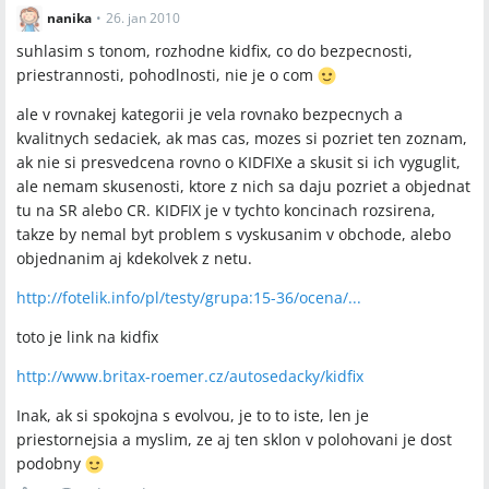
nanika
•
26. jan 2010
suhlasim s tonom, rozhodne kidfix, co do bezpecnosti,
priestrannosti, pohodlnosti, nie je o com
ale v rovnakej kategorii je vela rovnako bezpecnych a
kvalitnych sedaciek, ak mas cas, mozes si pozriet ten zoznam,
ak nie si presvedcena rovno o KIDFIXe a skusit si ich vyguglit,
ale nemam skusenosti, ktore z nich sa daju pozriet a objednat
tu na SR alebo CR. KIDFIX je v tychto koncinach rozsirena,
takze by nemal byt problem s vyskusanim v obchode, alebo
objednanim aj kdekolvek z netu.
http://fotelik.info/pl/testy/grupa:15-36/ocena/...
toto je link na kidfix
http://www.britax-roemer.cz/autosedacky/kidfix
Inak, ak si spokojna s evolvou, je to to iste, len je
priestornejsia a myslim, ze aj ten sklon v polohovani je dost
podobny