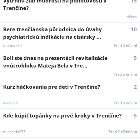
Vytrhnú zub múdrosti na pohotovosti v
15
Trenčíne?
Včera
Bere trenčianska pôrodnica do úvahy
10
psychiatrickú indikáciu na cisársky ...
tatiana234
Pred 3 dňami
Boli ste dnes na prezentácii revitalizácie
5
vnútrobloku Mateja Bela v Tre...
Pred 5 dňami
Kurz háčkovania pre deti v Trenčíne?
2
aveeva2
Pred 6 dňami
Kde kúpiť topánky na prvé kroky v Trenčíne?
5
michaela955
Pred 2 týždňami