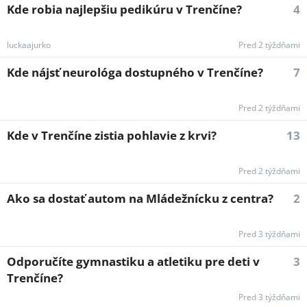
Kde robia najlepšiu pedikúru v Trenčíne?
4
luckaajurko
Pred 2 týždňami
Kde nájsť neurológa dostupného v Trenčíne?
7
Pred 2 týždňami
Kde v Trenčíne zistia pohlavie z krvi?
13
Pred 2 týždňami
Ako sa dostať autom na Mládežnícku z centra?
2
Pred 3 týždňami
Odporučíte gymnastiku a atletiku pre deti v
3
Trenčíne?
Pred 3 týždňami