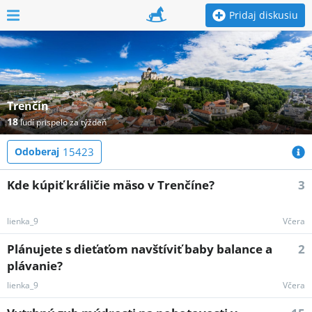
Pridaj diskusiu
Trenčín
18
ľudí prispelo za týždeň
Odoberaj
15423
Kde kúpiť králičie mäso v Trenčíne?
3
lienka_9
Včera
Plánujete s dieťaťom navštíviť baby balance a
2
plávanie?
lienka_9
Včera