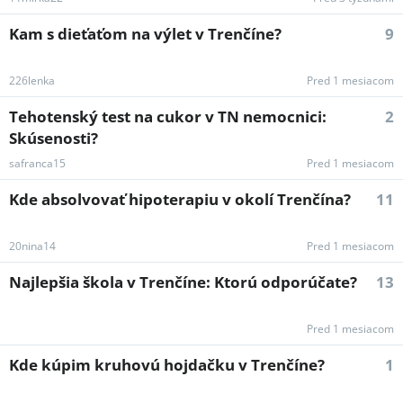
Kam s dieťaťom na výlet v Trenčíne?
9
226lenka
Pred 1 mesiacom
Tehotenský test na cukor v TN nemocnici:
2
Skúsenosti?
safranca15
Pred 1 mesiacom
Kde absolvovať hipoterapiu v okolí Trenčína?
11
20nina14
Pred 1 mesiacom
Najlepšia škola v Trenčíne: Ktorú odporúčate?
13
Pred 1 mesiacom
Kde kúpim kruhovú hojdačku v Trenčíne?
1