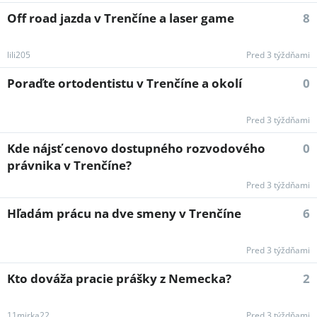
Off road jazda v Trenčíne a laser game
8
lili205
Pred 3 týždňami
Poraďte ortodentistu v Trenčíne a okolí
0
Pred 3 týždňami
Kde nájsť cenovo dostupného rozvodového
0
právnika v Trenčíne?
Pred 3 týždňami
Hľadám prácu na dve smeny v Trenčíne
6
Pred 3 týždňami
Kto dováža pracie prášky z Nemecka?
2
11mirka22
Pred 3 týždňami