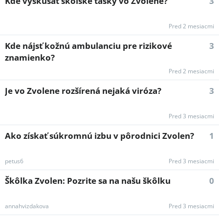
Kde vyskúšať školské tašky vo Zvolene?
3
Pred 2 mesiacmi
Kde nájsť kožnú ambulanciu pre rizikové
3
znamienko?
Pred 2 mesiacmi
Je vo Zvolene rozšírená nejaká viróza?
3
Pred 3 mesiacmi
Ako získať súkromnú izbu v pôrodnici Zvolen?
1
petus6
Pred 3 mesiacmi
Škôlka Zvolen: Pozrite sa na našu škôlku
0
annahvizdakova
Pred 3 mesiacmi