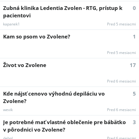
Zubná klinika Ledentia Zvolen - RTG, prístup k
0
pacientovi
kapanek1
Pred 5 mesiacmi
Kam so psom vo Zvolene?
1
Pred 5 mesiacmi
Život vo Zvolene
17
Pred 6 mesiacmi
Kde nájsť cenovo výhodnú depiláciu vo
5
Zvolene?
wevik
Pred 6 mesiacmi
Je potrebné mať vlastné oblečenie pre bábätko
3
v pôrodnici vo Zvolene?
debnl
Pred 6 mesiacmi