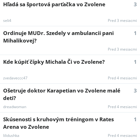
Hľadá sa športová parťačka vo Zvolene
3
seli4
Pred 3 mesiacmi
Ordinuje MUDr. Szedely v ambulancii pani
1
Mihalikovej?
Pred 3 mesiacmi
Kde kúpiť čípky Michala Či vo Zvolene?
1
zvedaveccc47
Pred 4 mesiacmi
Ošetruje doktor Karapetian vo Zvolene malé
3
deti?
dreadwoman
Pred 4 mesiacmi
Skúsenosti s kruhovým tréningom v Rates
1
Arena vo Zvolene
lilidushka
Pred 4 mesiacmi