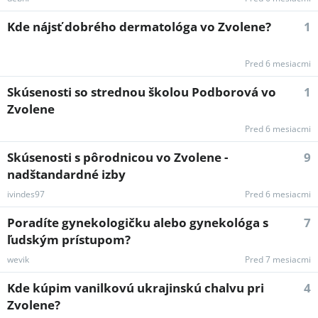
Kde nájsť dobrého dermatológa vo Zvolene?
1
Pred 6 mesiacmi
Skúsenosti so strednou školou Podborová vo
1
Zvolene
Pred 6 mesiacmi
Skúsenosti s pôrodnicou vo Zvolene -
9
nadštandardné izby
ivindes97
Pred 6 mesiacmi
Poradíte gynekologičku alebo gynekológa s
7
ľudským prístupom?
wevik
Pred 7 mesiacmi
Kde kúpim vanilkovú ukrajinskú chalvu pri
4
Zvolene?