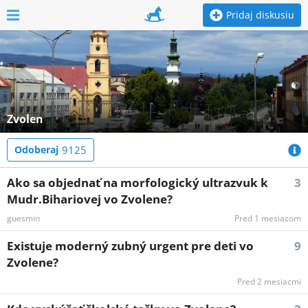
Pridaj diskusiu
Zvolen
Odoberaj
9125
Ako sa objednať na morfologický ultrazvuk k
3
Mudr.Bihariovej vo Zvolene?
guesmin
Pred 1 mesiacom
Existuje moderný zubný urgent pre deti vo
9
Zvolene?
Pred 2 mesiacmi