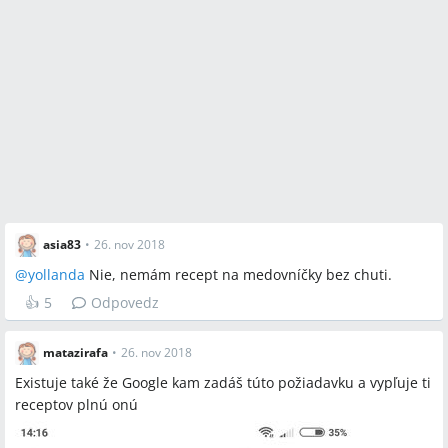
asia83
•
26. nov 2018
@
yollanda
Nie, nemám recept na medovníčky bez chuti.
👍
5
Odpovedz
matazirafa
•
26. nov 2018
Existuje také že Google kam zadáš túto požiadavku a vypľuje ti
receptov plnú onú