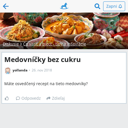
Zapni
Diskusie
Čo variť a piecť - tipy a inšpirácie
Medovníčky bez cukru
yollanda
26. nov 2018
Máte osvedčený recept na tieto medovníky?
Odpovedz
Zdieľaj