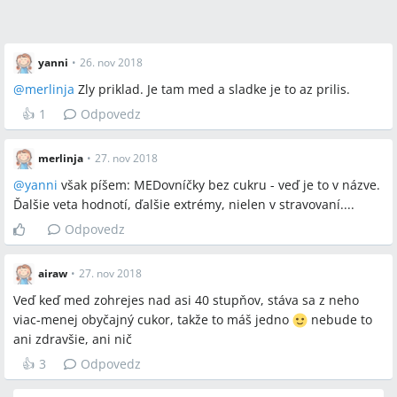
yanni
•
26. nov 2018
@
merlinja
Zly priklad. Je tam med a sladke je to az prilis.
👍
1
Odpovedz
merlinja
•
27. nov 2018
@
yanni
však píšem: MEDovníčky bez cukru - veď je to v názve.
Ďalšie veta hodnotí, ďalšie extrémy, nielen v stravovaní....
Odpovedz
airaw
•
27. nov 2018
Veď keď med zohrejes nad asi 40 stupňov, stáva sa z neho
viac-menej obyčajný cukor, takže to máš jedno
nebude to
ani zdravšie, ani nič
👍
3
Odpovedz