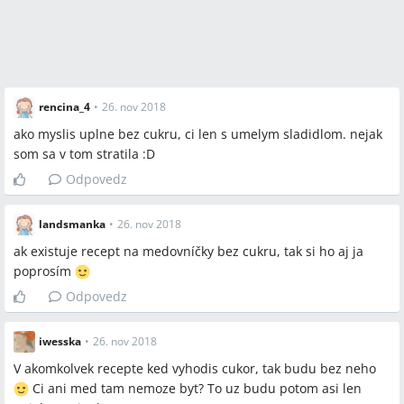
rencina_4
•
26. nov 2018
ako myslis uplne bez cukru, ci len s umelym sladidlom. nejak
som sa v tom stratila :D
Odpovedz
landsmanka
•
26. nov 2018
ak existuje recept na medovníčky bez cukru, tak si ho aj ja
poprosím
Odpovedz
iwesska
•
26. nov 2018
V akomkolvek recepte ked vyhodis cukor, tak budu bez neho
Ci ani med tam nemoze byt? To uz budu potom asi len