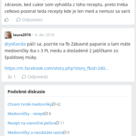
zdravsie, ked cukor som vyhodila z toho receptu, preto treba
celkovo pozerat teda recepty kde je len med a nemusi sa varit
Odpovedz
laura2016
•
4. dec 2018
@
yollanda
páči sa, pozrite na fb Zábavné papanie a tam máte
medovníčky iba s 3 PL medu a dosladené 2 jabĺčkami zo
špaldovej múky.
https://m.facebook.com/story.php?story_fbid=240...
👍
1
Odpovedz
Podobné diskusie
Chcem tvrdé medovníky
42
Medovníčky - recept
8
Recept na vianočné pečivo
11
Medovníčky a neodstáte cesto
9