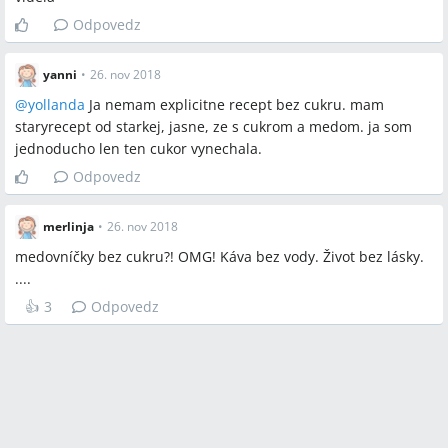
Odpovedz
yanni
•
26. nov 2018
@
yollanda
Ja nemam explicitne recept bez cukru. mam
staryrecept od starkej, jasne, ze s cukrom a medom. ja som
jednoducho len ten cukor vynechala.
Odpovedz
merlinja
•
26. nov 2018
medovníčky bez cukru?! OMG! Káva bez vody. Život bez lásky.
....
👍
3
Odpovedz