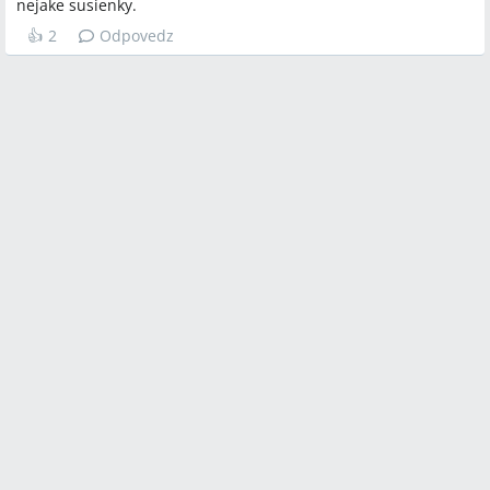
nejake susienky.
👍
2
Odpovedz