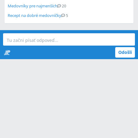
Medovníky pre najmenších
20
Recept na dobré medovníčky
5
Odošli