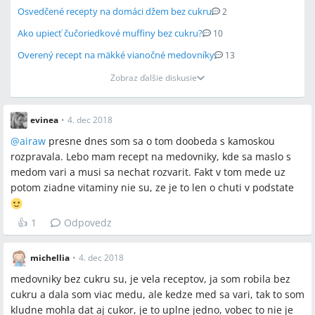
Osvedčené recepty na domáci džem bez cukru
2
Ako upiecť čučoriedkové muffiny bez cukru?
10
Overený recept na mäkké vianočné medovníky
13
Zobraz ďalšie diskusie
evinea
•
4. dec 2018
@
airaw
presne dnes som sa o tom doobeda s kamoskou
rozpravala. Lebo mam recept na medovniky, kde sa maslo s
medom vari a musi sa nechat rozvarit. Fakt v tom mede uz
potom ziadne vitaminy nie su, ze je to len o chuti v podstate
👍
1
Odpovedz
michellia
•
4. dec 2018
medovniky bez cukru su, je vela receptov, ja som robila bez
cukru a dala som viac medu, ale kedze med sa vari, tak to som
kludne mohla dat aj cukor, je to uplne jedno, vobec to nie je