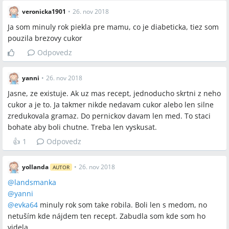
veronicka1901
•
26. nov 2018
Ja som minuly rok piekla pre mamu, co je diabeticka, tiez som
pouzila brezovy cukor
Odpovedz
yanni
•
26. nov 2018
Jasne, ze existuje. Ak uz mas recept, jednoducho skrtni z neho
cukor a je to. Ja takmer nikde nedavam cukor alebo len silne
zredukovala gramaz. Do pernickov davam len med. To staci
bohate aby boli chutne. Treba len vyskusat.
👍
1
Odpovedz
yollanda
•
26. nov 2018
AUTOR
@
landsmanka
@
yanni
@
evka64
minuly rok som take robila. Boli len s medom, no
netuším kde nájdem ten recept. Zabudla som kde som ho
videla