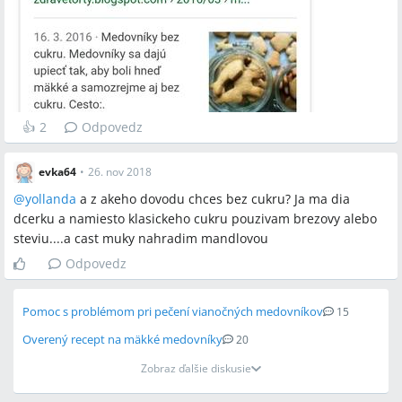
👍
2
Odpovedz
evka64
•
26. nov 2018
@
yollanda
a z akeho dovodu chces bez cukru? Ja ma dia
dcerku a namiesto klasickeho cukru pouzivam brezovy alebo
steviu....a cast muky nahradim mandlovou
Odpovedz
Pomoc s problémom pri pečení vianočných medovníkov
15
Overený recept na mäkké medovníky
20
Zobraz ďalšie diskusie