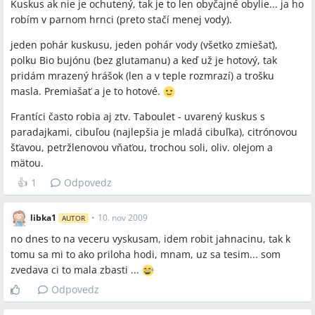
Kuskus ak nie je ochutený, tak je to len obyčajné obylie... ja ho
robím v parnom hrnci (preto stačí menej vody).
jeden pohár kuskusu, jeden pohár vody (všetko zmiešať),
polku Bio bujónu (bez glutamanu) a keď už je hotový, tak
pridám mrazený hrášok (len a v teple rozmrazí) a trošku
masla. Premiašať a je to hotové.
Frantíci často robia aj ztv. Taboulet - uvarený kuskus s
paradajkami, cibuľou (najlepšia je mladá cibuľka), citrónovou
šťavou, petržlenovou vňaťou, trochou soli, oliv. olejom a
mätou.
👍
1
Odpovedz
libka1
•
10. nov 2009
AUTOR
no dnes to na veceru vyskusam, idem robit jahnacinu, tak k
tomu sa mi to ako priloha hodi, mnam, uz sa tesim... som
zvedava ci to mala zbasti ...
Odpovedz