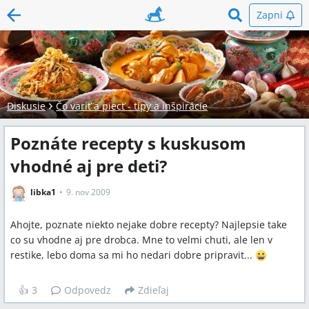
Zapni
Diskusie
Čo variť a piecť - tipy a inšpirácie
Poznáte recepty s kuskusom
vhodné aj pre deti?
libka1
9. nov 2009
Ahojte, poznate niekto nejake dobre recepty? Najlepsie take
co su vhodne aj pre drobca. Mne to velmi chuti, ale len v
restike, lebo doma sa mi ho nedari dobre pripravit...
👍
3
Odpovedz
Zdieľaj