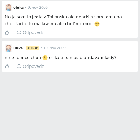
vinka
•
9. nov 2009
No ja som to jedla v Taliansku ale neprišla som tomu na
chuť.Farbu to ma krásnu ale chuť nič moc.
Odpovedz
libka1
•
10. nov 2009
AUTOR
mne to moc chuti
erika a to maslo pridavam kedy?
Odpovedz