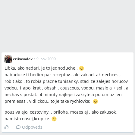
erikasadek
•
9. nov 2009
Libka, ako nedari, je to jednoduche..
nabuduce ti hodim par receptov.. ale zaklad, ak nechces ,
robit ako , to robia pracne tunisanky. staci ze zalejes horucov
vodou, 1 apol krat , obsah , couscous, vodou, maslo a + sol.. a
nechas s postat.. 4 minuty najlepsi zakryte a potom uz len
premiesas , vidlickou.. to je take rychlovka;.
pouziva ajo, cestoviny, , priloha, mozes aj , ako zakusok,
namisto nasej,krupice.
Odpovedz