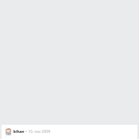
bihan
•
10. nov 2009