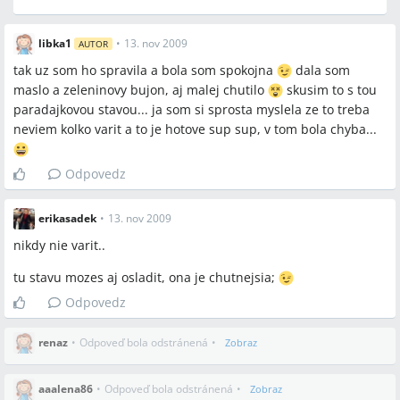
libka1
•
13. nov 2009
AUTOR
tak uz som ho spravila a bola som spokojna
dala som
maslo a zeleninovy bujon, aj malej chutilo
skusim to s tou
paradajkovou stavou... ja som si sprosta myslela ze to treba
neviem kolko varit a to je hotove sup sup, v tom bola chyba...
Odpovedz
erikasadek
•
13. nov 2009
nikdy nie varit..
tu stavu mozes aj osladit, ona je chutnejsia;
Odpovedz
renaz
•
Odpoveď bola odstránená
•
Zobraz
aaalena86
•
Odpoveď bola odstránená
•
Zobraz