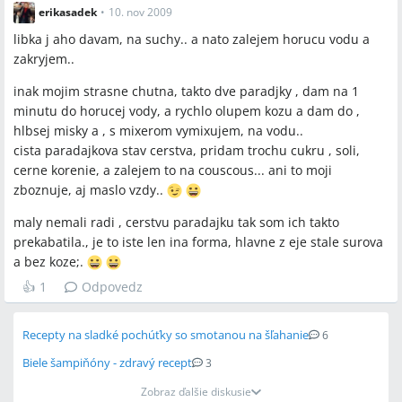
erikasadek
•
10. nov 2009
libka j aho davam, na suchy.. a nato zalejem horucu vodu a
zakryjem..
inak mojim strasne chutna, takto dve paradjky , dam na 1
minutu do horucej vody, a rychlo olupem kozu a dam do ,
hlbsej misky a , s mixerom vymixujem, na vodu..
cista paradajkova stav cerstva, pridam trochu cukru , soli,
cerne korenie, a zalejem to na couscous... ani to moji
zboznuje, aj maslo vzdy..
maly nemali radi , cerstvu paradajku tak som ich takto
prekabatila., je to iste len ina forma, hlavne z eje stale surova
a bez koze;.
👍
1
Odpovedz
Recepty na sladké pochúťky so smotanou na šľahanie
6
Biele šampiňóny - zdravý recept
3
Zobraz ďalšie diskusie