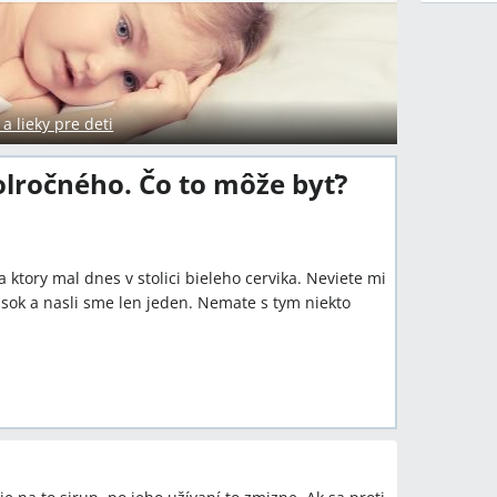
 lieky pre deti
 polročného. Čo to môže byť?
tory mal dnes v stolici bieleho cervika. Neviete mi
vlasok a nasli sme len jeden. Nemate s tym niekto