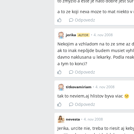
to zmyzlo a este je nato dobre jest su
a to ze koji neva moze to mat niekto v 
Odpovedz
jerika
•
4. nov 2008
AUTOR
Nekojim a vzhladom na to ze sme az d
ak to inak nepôjde budem musiet vyhla
davno naklusana u lekarky. Podla reak
a tym to konci?
Odpovedz
titkovamiriam
•
4. nov 2008
tak to neviem,aj hlistov byva viac
Odpovedz
nevesta
•
4. nov 2008
Jerika, urcite nie, treba to riesit aj k