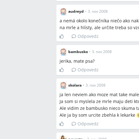
audreyd
•
3. nov 2008
a nemá okolo konečníka niečo ako nakl
na mrle a hlísty, ale určite treba so v
Odpovedz
bambusko
•
3. nov 2008
jerika, mate psa?
Odpovedz
skolara
•
3. nov 2008
ja len neviem ako moze mat take mal
Ja som si myslela ze mrle maju deti kt
Ale vidim ze bambusko nieco skuma ta
Ale ja by som urcite zbehla k lekarke
Odpovedz