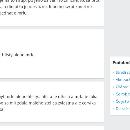
, je na to sirup, po jeho užívaní to zmizne. Ak sa proti
 a dieťatko je nervózne, lebo ho svrbí konečník.
 jednať o mrlu
 hlisty alebo mrle.
Podobné
Stretli 
Ako zac
Žltá sto
Čo robiť
t mrle alebo hlisty...hlista je dlhsia a mrla je taka
Čo je to
bo sa mii zdala maleho stolica zvlastna ale cervika
Detské 
sa