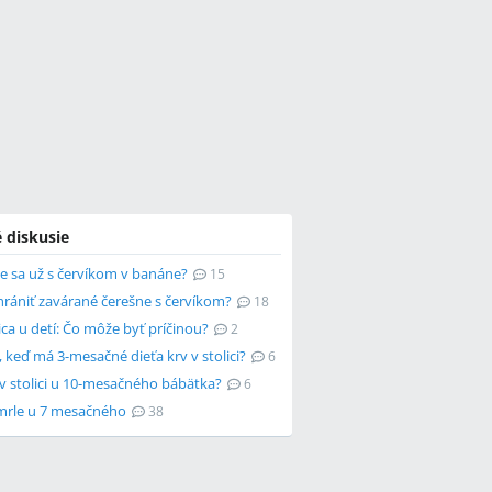
 diskusie
ste sa už s červíkom v banáne?
15
hrániť zavárané čerešne s červíkom?
18
lica u detí: Čo môže byť príčinou?
2
, keď má 3-mesačné dieťa krv v stolici?
6
 v stolici u 10-mesačného bábätka?
6
mrle u 7 mesačného
38