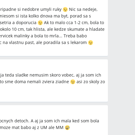
 pripadne si nedobre umyli ruky
Nic sa nedeje,
(niesom si ista kolko dnova ma byt, porad sa s
vysetria a doporucia
Ak to malo cca 1-2 cm, bola to
kolo 10 cm, tak hlista, ale kedze skumate a hladate
rvicek malinky a bola to mrla... Treba babo
ic na vlastnu past, ale poradila sa s lekarom
 ja teda sladke nemusim skoro vobec, aj ja som ich
 to sme doma nemali zviera ziadne
asi zo skoly zo
ocnych detoch. A aj ja som ich mala ked som bola
O moze mat babo aj z UM ale MM