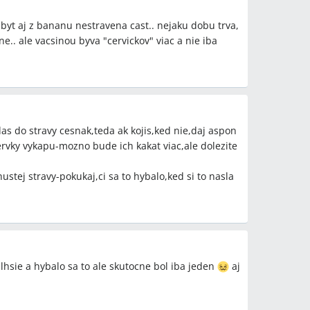
yt aj z bananu nestravena cast.. nejaku dobu trva,
e.. ale vacsinou byva "cervickov" viac a nie iba
das do stravy cesnak,teda ak kojis,ked nie,daj aspon
rvky vykapu-mozno bude ich kakat viac,ale dolezite
ustej stravy-pokukaj,ci sa to hybalo,ked si to nasla
lhsie a hybalo sa to ale skutocne bol iba jeden
aj