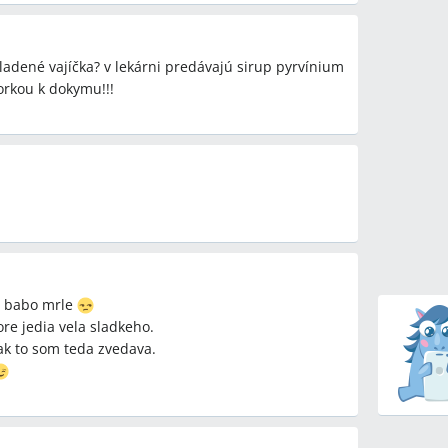
adené vajíčka? v lekárni predávajú sirup pyrvínium
zorkou k dokymu!!!
e babo mrle
ore jedia vela sladkeho.
k to som teda zvedava.