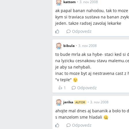
kattom
•
3. nov 2008
ak papal banan nahodou, tak to moze b
kym si traviaca sustava na banan zvykn
jeden. takze radsej zavolaj lekarke
Odpovedz
bibula
•
3. nov 2008
to bude mrla ak sa hybe- staci ked si 
na lyzicku cesnakovu stavu malemu.ce
je aby sa nehybali.
inac to moze byt aj nestravena cast z h
"v teple"
👍
1
Odpovedz
jerika
•
3. nov 2008
AUTOR
ahojte mal dnes aj bananik a bolo to d
s manzelom sme hladali
Odpovedz