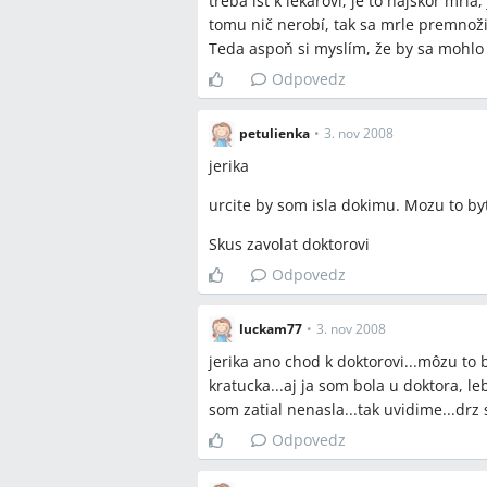
treba ísť k lekárovi, je to najskôr mrla
tomu nič nerobí, tak sa mrle premnožia
Teda aspoň si myslím, že by sa mohlo
Odpovedz
petulienka
•
3. nov 2008
jerika
urcite by som isla dokimu. Mozu to byt
Skus zavolat doktorovi
Odpovedz
luckam77
•
3. nov 2008
jerika ano chod k doktorovi...môzu to by
kratucka...aj ja som bola u doktora, le
som zatial nenasla...tak uvidime...drz 
Odpovedz