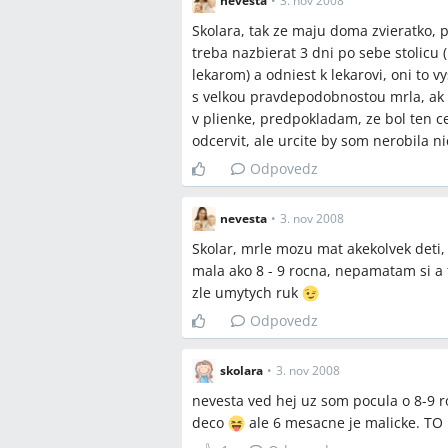
nevesta
•
3. nov 2008
Skolara, tak ze maju doma zvieratko,
treba nazbierat 3 dni po sebe stolicu 
lekarom) a odniest k lekarovi, oni to 
s velkou pravdepodobnostou mrla, ak o
v plienke, predpokladam, ze bol ten ce
odcervit, ale urcite by som nerobila n
Odpovedz
nevesta
•
3. nov 2008
Skolar, mrle mozu mat akekolvek deti,
mala ako 8 - 9 rocna, nepamatam si a
zle umytych ruk
Odpovedz
skolara
•
3. nov 2008
nevesta ved hej uz som pocula o 8-9 r
deco
ale 6 mesacne je malicke. T