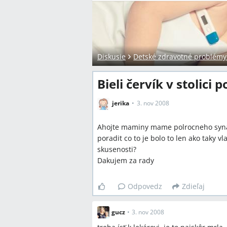
Diskusie
Detské zdravotné problémy a
Bieli červík v stolici
jerika
3. nov 2008
Ahojte maminy mame polrocneho syna k
poradit co to je bolo to len ako taky 
skusenosti?
Dakujem za rady
Odpovedz
Zdieľaj
gucz
•
3. nov 2008