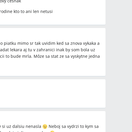
rovy cesnak
rodine kto to ani len netusi
o piatku mimo sr tak uvidim ked sa znova vykaka a
dat lekara aj tu v zahranici inak by som bola uz
cii to bude mrla. Môze sa stat ze sa vyskytne jedna
eby si uz dalsiu nenasla
Neboj sa vydrzi to kym sa