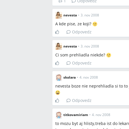
👍
1
Odpovedz
nevesta
•
3. nov 2008
A kde pise, ze koji?
Odpovedz
nevesta
•
3. nov 2008
Ci som prehliadla niekde?
Odpovedz
skolara
•
4. nov 2008
nevesta boze nie neprehliadla si to 
Odpovedz
titkovamiriam
•
4. nov 2008
to mozu byt aj hlisty,treba ist do leka