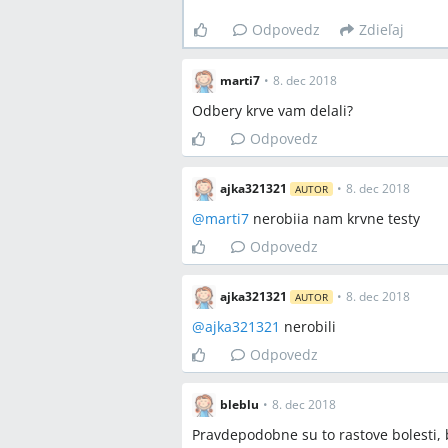
Odpovedz
Zdieľaj
marti7
•
8. dec 2018
Odbery krve vam delali?
Odpovedz
ajka321321
•
8. dec 2018
AUTOR
@
marti7
nerobiia nam krvne testy
Odpovedz
ajka321321
•
8. dec 2018
AUTOR
@
ajka321321
nerobili
Odpovedz
bleblu
•
8. dec 2018
Pravdepodobne su to rastove bolesti, b