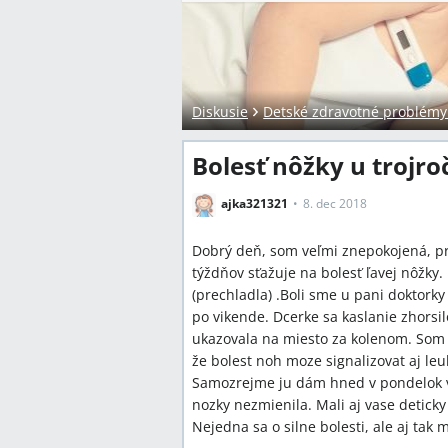
Diskusie
Detské zdravotné problémy a
Bolesť nôžky u trojro
ajka321321
8. dec 2018
Dobrý deň, som veľmi znepokojená, pr
týždňov sťažuje na bolesť ľavej nôžky
(prechladla) .Boli sme u pani doktorky 
po vikende. Dcerke sa kaslanie zhorsi
ukazovala na miesto za kolenom. Som 
že bolest noh moze signalizovat aj le
Samozrejme ju dám hned v pondelok vy
nozky nezmienila. Mali aj vase detick
Nejedna sa o silne bolesti, ale aj tak