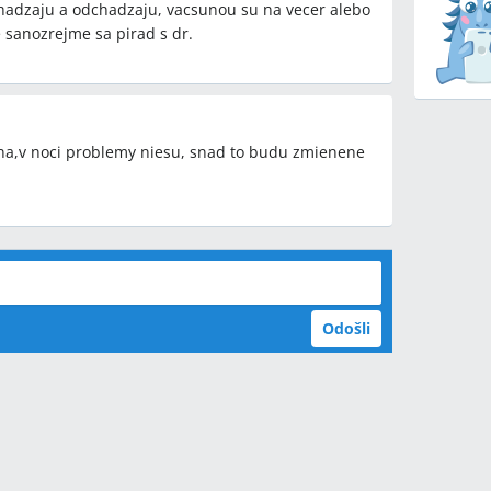
chadzaju a odchadzaju, vacsunou su na vecer alebo
le sanozrejme sa pirad s dr.
dna,v noci problemy niesu, snad to budu zmienene
Odošli