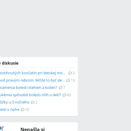
 diskusie
Bolesť postihnutých končatín pri detskej mozgovej obrne počas choroby
2
Bolesti pod pravým rebrom. Môže to byť slepé črevo?
13
ramenia bolesti stehien a kolien?
7
ukémia spôsobiť bolesti nôh u detí?
42
nôžky u 5 ročného
2
lesti v nohe
10
Nenašla si