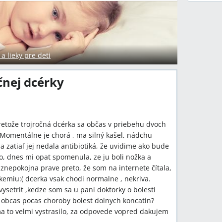
 lieky pre deti
čnej dcérky
etože trojročná dcérka sa občas v priebehu dvoch
. Momentálne je chorá , ma silný kašel, nádchu
a zatiaľ jej nedala antibiotiká, že uvidime ako bude
lo, dnes mi opat spomenula, ze ju boli nožka a
znepokojna prave preto, že som na internete čítala,
ukemiu:( dcerka vsak chodi normalne , nekriva.
setrit ,kedze som sa u pani doktorky o bolesti
y obcas pocas choroby bolest dolnych koncatin?
 ma to velmi vystrasilo, za odpovede vopred dakujem