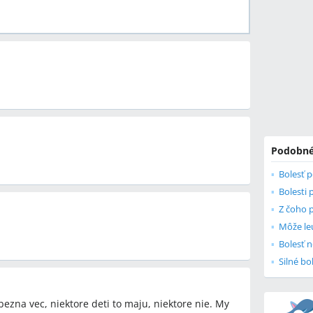
Podobné
Z čoho p
Môže le
Bolesť 
Silné bo
ezna vec, niektore deti to maju, niektore nie. My