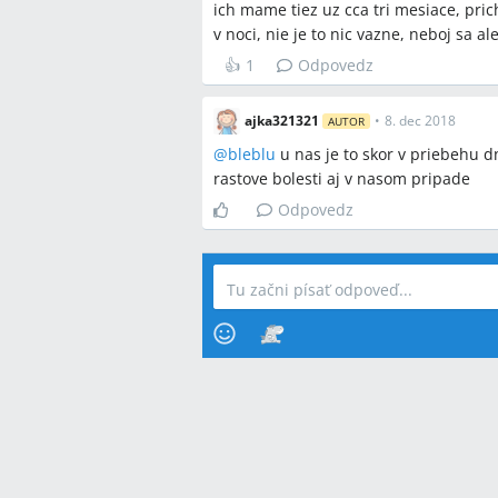
ich mame tiez uz cca tri mesiace, pri
v noci, nie je to nic vazne, neboj sa a
👍
1
Odpovedz
ajka321321
•
8. dec 2018
AUTOR
@
bleblu
u nas je to skor v priebehu 
rastove bolesti aj v nasom pripade
Odpovedz