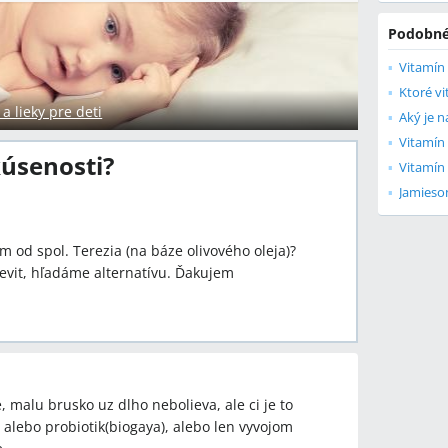
Podobné
Vitamín 
 lieky pre deti
Aký je n
Vitamín
kúsenosti?
Vitamín 
Jamieso
od spol. Terezia (na báze olivového oleja)?
evit, hľadáme alternatívu. Ďakujem
malu brusko uz dlho nebolieva, ale ci je to
 alebo probiotik(biogaya), alebo len vyvojom