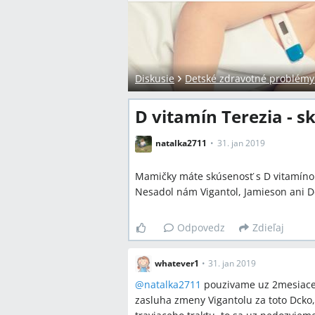
Diskusie
Detské zdravotné problémy a
D vitamín Terezia - s
natalka2711
31. jan 2019
Mamičky máte skúsenosť s D vitamínom 
Nesadol nám Vigantol, Jamieson ani D
Odpovedz
Zdieľaj
whatever1
•
31. jan 2019
@
natalka2711
pouzivame uz 2mesiace, 
zasluha zmeny Vigantolu za toto Dcko,