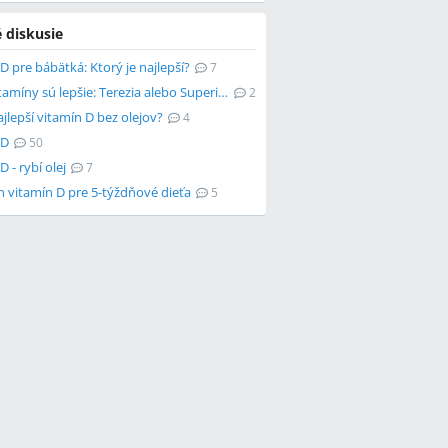
 diskusie
D pre bábätká: Ktorý je najlepší?
7
Ktoré vitamíny sú lepšie: Terezia alebo Superionherbs?
2
ajlepší vitamín D bez olejov?
4
 D
50
D - rybí olej
7
n vitamín D pre 5-týždňové dieťa
5