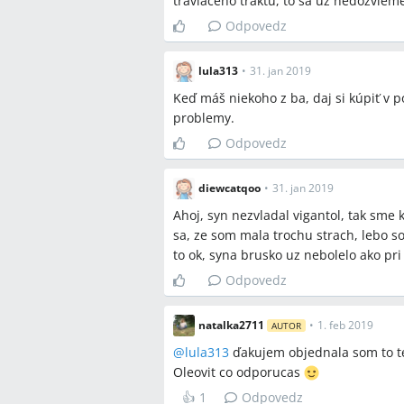
traviaceho traktu, to sa uz nedozvieme
Odpovedz
lula313
•
31. jan 2019
Keď máš niekoho z ba, daj si kúpiť v 
problemy.
Odpovedz
diewcatqoo
•
31. jan 2019
Ahoj, syn nezvladal vigantol, tak sme k
sa, ze som mala trochu strach, lebo s
to ok, syna brusko uz nebolelo ako pri
Odpovedz
natalka2711
•
1. feb 2019
AUTOR
@
lula313
ďakujem objednala som to te
Oleovit co odporucas
👍
1
Odpovedz