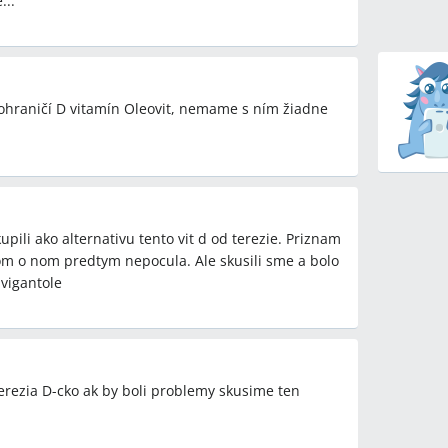
...
pohraničí D vitamín Oleovit, nemame s ním žiadne
upili ako alternativu tento vit d od terezie. Priznam
om o nom predtym nepocula. Ale skusili sme a bolo
 vigantole
rezia D-cko ak by boli problemy skusime ten