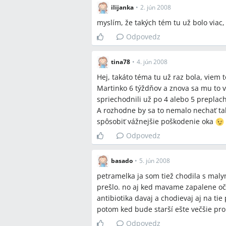
ilijanka
•
2. jún 2008
myslím, že takých tém tu už bolo viac
Odpovedz
tina78
•
4. jún 2008
Hej, takáto téma tu už raz bola, viem
Martinko 6 týždňov a znova sa mu to v
spriechodnili už po 4 alebo 5 preplach
A rozhodne by sa to nemalo nechať tak
spôsobiť vážnejšie poškodenie oka
Odpovedz
basado
•
5. jún 2008
petramelka ja som tiež chodila s mal
prešlo. no aj ked mavame zapalene očk
antibiotika davaj a chodievaj aj na t
potom ked bude starší ešte večšie pr
Odpovedz