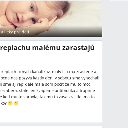
 lieky pre deti
preplachu malému zarastajú
preplach ocnych kanalikov. maly ich ma zrastene a
 a ocna nas pozyva kazdy den, v sobotu sme vynechali
sili sme aj repik ale mala som pocit ze mu to moc
zabera. stale len kvapeme antibiotika a trapime
e ked mu to spravia, tak mu to zasa zrastie. ma to
nko?