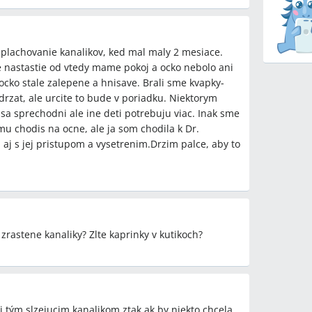
eplachovanie kanalikov, ked mal maly 2 mesiace.
e nastastie od vtedy mame pokoj a ocko nebolo ani
cko stale zalepene a hnisave. Brali sme kvapky-
ydrzat, ale urcite to bude v poriadku. Niektorym
 sa sprechodni ale ine deti potrebuju viac. Inak sme
mu chodis na ocne, ale ja som chodila k Dr.
j s jej pristupom a vysetrenim.Drzim palce, aby to
zrastene kanaliky? Zlte kaprinky v kutikoch?
 tým slzejucim kanalikom,ztak ak by niekto chcela