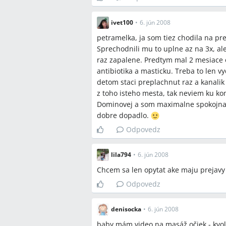
ivet100
•
6. jún 2008
petramelka, ja som tiez chodila na pr
Sprechodnili mu to uplne az na 3x, al
raz zapalene. Predtym mal 2 mesiace o
antibiotika a masticku. Treba to len v
detom staci preplachnut raz a kanalik
z toho isteho mesta, tak neviem ku ko
Dominovej a som maximalne spokojna a
dobre dopadlo.
Odpovedz
lila794
•
6. jún 2008
Chcem sa len opytat ake maju prejavy 
Odpovedz
denisocka
•
6. jún 2008
baby,mám video na masáž očiek - kvoli