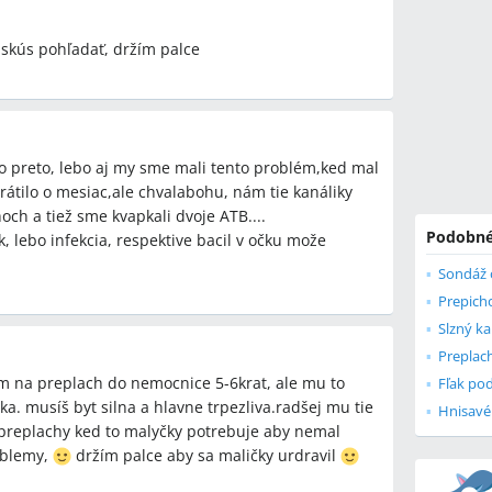
, skús pohľadať, držím palce
 to preto, lebo aj my sme mali tento problém,ked mal
rátilo o mesiac,ale chvalabohu, nám tie kanáliky
och a tiež sme kvapkali dvoje ATB....
Podobné
, lebo infekcia, respektive bacil v očku može
Sondáž 
Prepich
Slzný k
ym na preplach do nemocnice 5-6krat, ale mu to
Fľak po
a. musíš byt silna a hlavne trpezliva.radšej mu tie
Hnisavé
ie preplachy ked to malyčky potrebuje aby nemal
oblemy,
držím palce aby sa maličky urdravil