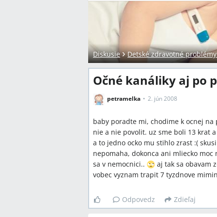
Diskusie
Detské zdravotné problémy a
Očné kanáliky aj po 
petramelka
2. jún 2008
baby poradte mi, chodime k ocnej na 
nie a nie povolit. uz sme boli 13 krat
a to jedno ocko mu stihlo zrast :( sku
nepomaha, dokonca ani mliecko moc ne
sa v nemocnici..
aj tak sa obavam z
vobec vyznam trapit 7 tyzdnove mimi
Odpovedz
Zdieľaj