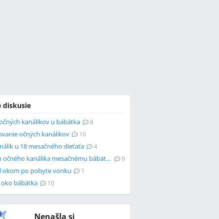
 diskusie
očných kanálikov u bábätka
8
ovanie očných kanálikov
10
análik u 18 mesačného dieťaťa
4
Preplach očného kanálika mesačnému bábätku
9
d okom po pobyte vonku
1
 oko bábätka
10
Nenašla si