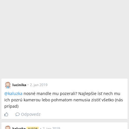
lucinika
•
2. jan 2019
@
kaluzka
nosné mandle mu pozerali? Najlepšie ísť nech mu
ich pozrú kamerou lebo pohmatom nemusia zistiť všetko (nás
prípad)
Odpovedz
kaluzka
•
2. jan 2019
AUTOR