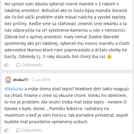
No synovi som dávala vyberať nosné mandle v 3 rokoch v
lokálnej anestézii. Bohužiaľ ako to často býva mandla dorastá
ale čo bol väčší problém stále mával nádchy a vysoké teploty
bez príčiny. Keďže sme sa sťahovali, zmenili sme lekárku a ta
nás odporučila na orl vyšetrenie kamerou u nás v nemocnici.
Zákrok bol v úplnej anestézii, maly nemal žiadne škaredé
spomienky ako pri lokálnej, vyberali mu nosnú mandlu a čistili
adenoidne tkanivo ktoré nám poprerastalo a držalo všetky tie
bacily. Odvtedy t.j. 3 roky dozadu bol chorý iba raz
Odpovedz
elviku11
•
2. jan 2019
@
kaluzka
a máte doma dosť teplo? Niektoré deti takto reagujú
na chlad, hlavne v zime sú vkusne choré. Vonku ho oblečiem,
to nie je problém. Ale vnútri treba mať stále teplo - neviem či
bývate v byte, dome... Pomôžu koberce, radiátory na
maximum a keď je vám horúco, tak poriadne prevetrať, aspoň
budete mať pravidelne vymenený vzduch
Odpovedz