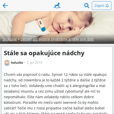
Zapni
Diskusie
Detské zdravotné problémy a lieky pre deti
Stále sa opakujúce nádchy
kaluzka
2. jan 2019
Chcem vás poprosiť o radu. Synovi 12 rokov sa stále opakujú
nadchy, od novembra je to každé 2 týždne a ďalšie 2 týždne
sa z toho lieči. Voľakedy sme chodili aj k alergologičke a mal
oslabenú imunitu a cez zimu užíval rybomunyl ale nič to
nepomáhalo. Ešte nám voľakedy robilo celkom dobre
kolostrum. Poradíte mi niečo vami overené čo by mohlo
zabrať? Tečie mu z nosa pripadne začne kašlať alebo bolieť
uši asi z tých hlienov. Mám na mysli niečo čo by mu posilnilo