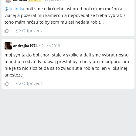
@
lucinika
boli sme u krčného asi pred pol rokom možno aj
viacej a pozeral mu kamerou a nepovedal že treba vybrať, z
toho mám hrôzu to by som mu asi nedala robiť...
Odpovedz
andrejka1974
•
2. jan 2019
moj syn takto bol chori stale v skolke a dali sme vybrat nosnu
mandlu a odvtedy naoyaj prestal byt chory urcite odporucam
nie je to nic zlozite da sa to zvladnut a robia to len v lokalnej
anesteze
Odpovedz