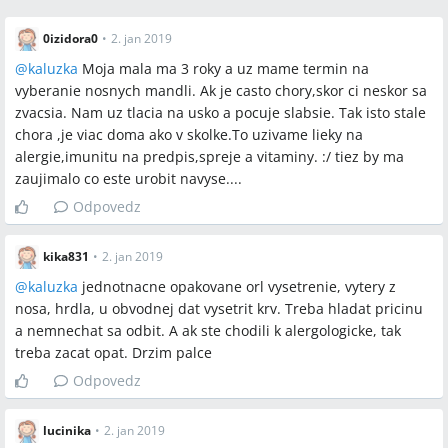
0izidora0
•
2. jan 2019
@
kaluzka
Moja mala ma 3 roky a uz mame termin na
vyberanie nosnych mandli. Ak je casto chory,skor ci neskor sa
zvacsia. Nam uz tlacia na usko a pocuje slabsie. Tak isto stale
chora ,je viac doma ako v skolke.To uzivame lieky na
alergie,imunitu na predpis,spreje a vitaminy. :/ tiez by ma
zaujimalo co este urobit navyse....
Odpovedz
kika831
•
2. jan 2019
@
kaluzka
jednotnacne opakovane orl vysetrenie, vytery z
nosa, hrdla, u obvodnej dat vysetrit krv. Treba hladat pricinu
a nemnechat sa odbit. A ak ste chodili k alergologicke, tak
treba zacat opat. Drzim palce
Odpovedz
lucinika
•
2. jan 2019