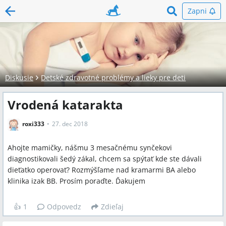
Zapni
Diskusie
Detské zdravotné problémy a lieky pre deti
Vrodená katarakta
roxi333
27. dec 2018
Ahojte mamičky, nášmu 3 mesačnému synčekovi
diagnostikovali šedý zákal, chcem sa spýtať kde ste dávali
dieťatko operovať? Rozmýšľame nad kramarmi BA alebo
klinika izak BB. Prosím poraďte. Ďakujem
👍
1
Odpovedz
Zdieľaj