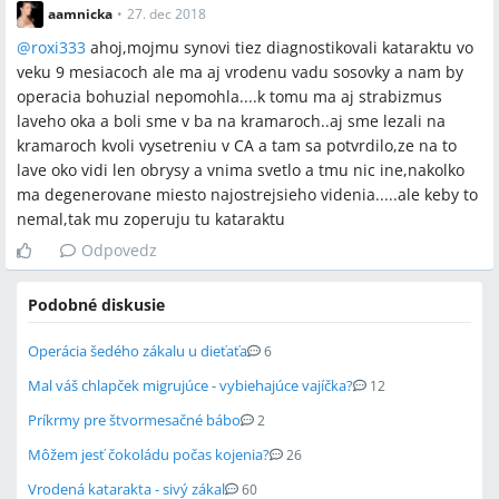
aamnicka
•
27. dec 2018
@
roxi333
ahoj,mojmu synovi tiez diagnostikovali kataraktu vo
veku 9 mesiacoch ale ma aj vrodenu vadu sosovky a nam by
operacia bohuzial nepomohla....k tomu ma aj strabizmus
laveho oka a boli sme v ba na kramaroch..aj sme lezali na
kramaroch kvoli vysetreniu v CA a tam sa potvrdilo,ze na to
lave oko vidi len obrysy a vnima svetlo a tmu nic ine,nakolko
ma degenerovane miesto najostrejsieho videnia.....ale keby to
nemal,tak mu zoperuju tu kataraktu
Odpovedz
Podobné diskusie
Operácia šedého zákalu u dieťaťa
6
Mal váš chlapček migrujúce - vybiehajúce vajíčka?
12
Príkrmy pre štvormesačné bábo
2
Môžem jesť čokoládu počas kojenia?
26
Vrodená katarakta - sivý zákal
60