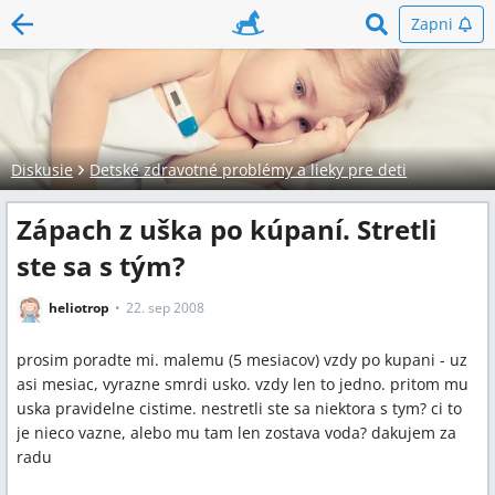
Zapni
Diskusie
Detské zdravotné problémy a lieky pre deti
Zápach z uška po kúpaní. Stretli
ste sa s tým?
heliotrop
22. sep 2008
prosim poradte mi. malemu (5 mesiacov) vzdy po kupani - uz
asi mesiac, vyrazne smrdi usko. vzdy len to jedno. pritom mu
uska pravidelne cistime. nestretli ste sa niektora s tym? ci to
je nieco vazne, alebo mu tam len zostava voda? dakujem za
radu