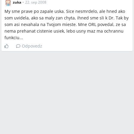
zuka
•
22. sep 2008
My sme prave po zapale uska. Sice nesmrdelo, ale hned ako
som uvidela, ako sa maly zan chyta, ihned sme sli k Dr. Tak by
som asi nevahala na Tvojom mieste. Mne ORL povedal, ze sa
nema prehanat cistenie usiek, lebo usny maz ma ochrannu
funkciu...
Odpovedz