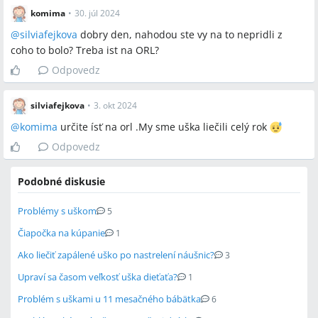
komima
•
30. júl 2024
@
silviafejkova
dobry den, nahodou ste vy na to nepridli z
coho to bolo? Treba ist na ORL?
Odpovedz
silviafejkova
•
3. okt 2024
@
komima
určite ísť na orl .My sme uška liečili celý rok
Odpovedz
Podobné diskusie
Problémy s uškom
5
Čiapočka na kúpanie
1
Ako liečiť zapálené uško po nastrelení náušnic?
3
Upraví sa časom veľkosť uška dieťaťa?
1
Problém s uškami u 11 mesačného bábätka
6