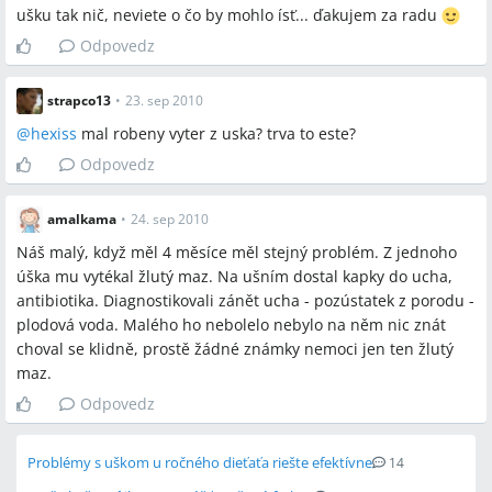
ušku tak nič, neviete o čo by mohlo ísť... ďakujem za radu
Odpovedz
strapco13
•
23. sep 2010
@
hexiss
mal robeny vyter z uska? trva to este?
Odpovedz
amalkama
•
24. sep 2010
Náš malý, když měl 4 měsíce měl stejný problém. Z jednoho
úška mu vytékal žlutý maz. Na ušním dostal kapky do ucha,
antibiotika. Diagnostikovali zánět ucha - pozústatek z porodu -
plodová voda. Malého ho nebolelo nebylo na něm nic znát
choval se klidně, prostě žádné známky nemoci jen ten žlutý
maz.
Odpovedz
Problémy s uškom u ročného dieťaťa riešte efektívne
14