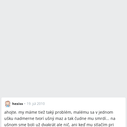
hexiss
•
19. júl 2010
ahojte. my máme tiež taký problém, malému sa v jednom
ušku nadmerne tvorí ušný maz a tak čudne mu smrdí... na
ušnom sme boli už dvakrát ale nič, ani keď mu stlačím pri