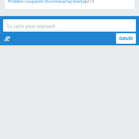
Problém s kúpaním štvormesačnej dcérky
13
Odošli