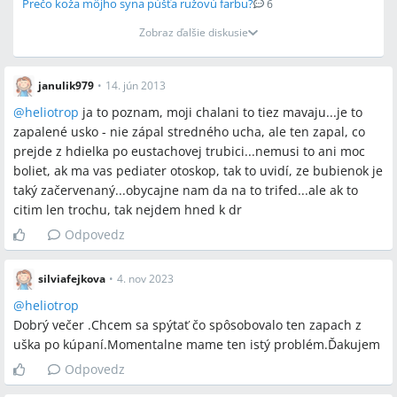
Prečo koža môjho syna púšťa ružovú farbu?
6
Zobraz ďalšie diskusie
janulik979
•
14. jún 2013
@
heliotrop
ja to poznam, moji chalani to tiez mavaju...je to
zapalené usko - nie zápal stredného ucha, ale ten zapal, co
prejde z hdielka po eustachovej trubici...nemusi to ani moc
boliet, ak ma vas pediater otoskop, tak to uvidí, ze bubienok je
taký začervenaný...obycajne nam da na to trifed...ale ak to
citim len trochu, tak nejdem hned k dr
Odpovedz
silviafejkova
•
4. nov 2023
@
heliotrop
Dobrý večer .Chcem sa spýtať čo spôsobovalo ten zapach z
uška po kúpaní.Momentalne mame ten istý problém.Ďakujem
Odpovedz