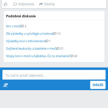
Odpovedz
Zdieľaj
Podobné diskusie
Krv v moči
3
Zlé výsledky z cytológie a Indonal
15
Výsledky krvi v tehotenstve
1
Zvýšené leukocity a baktérie v moči
21
Stopy krvi v moči u bábätka. Čo to znamená?
20
Odošli