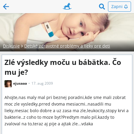
Zapni
Diskusie
Detské zdravotné problémy a lieky pre deti
Zlé výsledky moču u bábätka. Čo
mu je?
ejusaaa
17. aug 2009
Ahojte,nas maly mal pri beznej poradni,kde sme mali zobrat
moc zle vysledky,prred dvoma mesiacmi..nasadili mu
lieky,mesiac bolo dobre a uz zasa ma zle,leukocity,stopy krvi a
bakterie..z coho to moze byt?Predtym malo pil,kazdy to
zvaloval na to,teraz aj pije a ajtak zle...vdaka