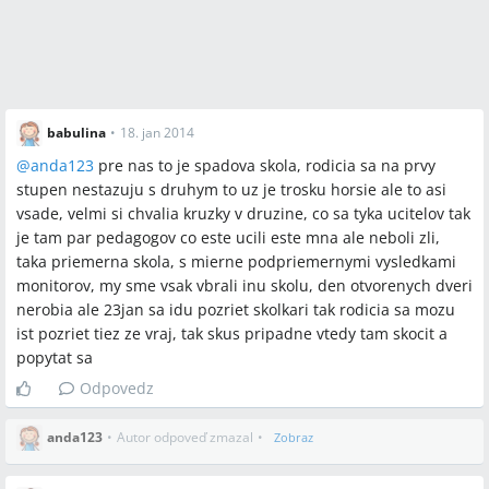
babulina
•
18. jan 2014
@
anda123
pre nas to je spadova skola, rodicia sa na prvy
stupen nestazuju s druhym to uz je trosku horsie ale to asi
vsade, velmi si chvalia kruzky v druzine, co sa tyka ucitelov tak
je tam par pedagogov co este ucili este mna ale neboli zli,
taka priemerna skola, s mierne podpriemernymi vysledkami
monitorov, my sme vsak vbrali inu skolu, den otvorenych dveri
nerobia ale 23jan sa idu pozriet skolkari tak rodicia sa mozu
ist pozriet tiez ze vraj, tak skus pripadne vtedy tam skocit a
popytat sa
Odpovedz
anda123
•
Autor odpoveď zmazal
•
Zobraz