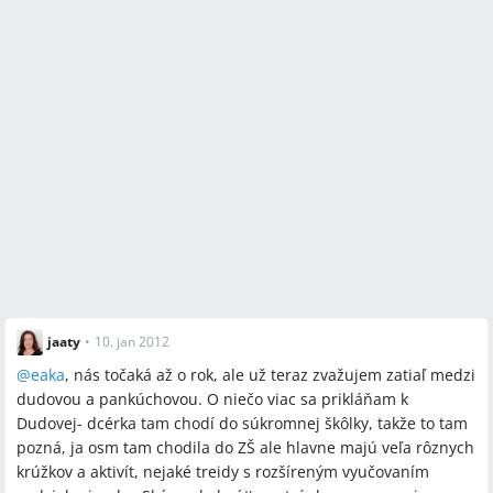
jaaty
•
10. jan 2012
@
eaka
, nás točaká až o rok, ale už teraz zvažujem zatiaľ medzi
dudovou a pankúchovou. O niečo viac sa prikláňam k
Dudovej- dcérka tam chodí do súkromnej škôlky, takže to tam
pozná, ja osm tam chodila do ZŠ ale hlavne majú veľa rôznych
krúžkov a aktivít, nejaké treidy s rozšíreným vyučovaním