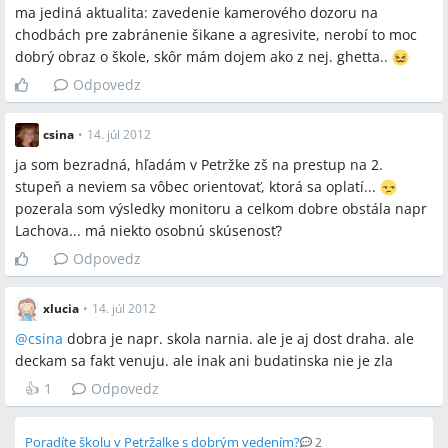
ma jediná aktualita: zavedenie kamerového dozoru na
chodbách pre zabránenie šikane a agresivite, nerobí to moc
dobrý obraz o škole, skôr mám dojem ako z nej. ghetta..
Odpovedz
csina
•
14. júl 2012
ja som bezradná, hľadám v Petržke zš na prestup na 2.
stupeň a neviem sa vôbec orientovať, ktorá sa oplatí...
pozerala som výsledky monitoru a celkom dobre obstála napr
Lachova... má niekto osobnú skúsenosť?
Odpovedz
xlucia
•
14. júl 2012
@
csina
dobra je napr. skola narnia. ale je aj dost draha. ale
deckam sa fakt venuju. ale inak ani budatinska nie je zla
👍
1
Odpovedz
Poradíte školu v Petržalke s dobrým vedením?
2