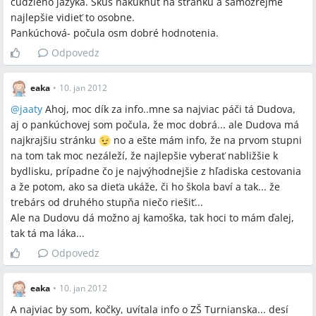
cudzieho jazyka. Skús nakuknúť na stránku a samozrejme
najlepšie vidieť to osobne.
Pankúchová- počula osm dobré hodnotenia.
Odpovedz
eaka
•
10. jan 2012
@
jaaty
Ahoj, moc dík za info..mne sa najviac páči tá Dudova,
aj o pankúchovej som počula, že moc dobrá... ale Dudova má
najkrajšiu stránku
no a ešte mám info, že na prvom stupni
na tom tak moc nezáleží, že najlepšie vyberať nabližšie k
bydlisku, prípadne čo je najvýhodnejšie z hľadiska cestovania
a že potom, ako sa dieťa ukáže, či ho škola baví a tak... že
trebárs od druhého stupňa niečo riešiť...
Ale na Dudovu dá možno aj kamoška, tak hoci to mám ďalej,
tak tá ma láka...
Odpovedz
eaka
•
10. jan 2012
A najviac by som, kočky, uvítala info o ZŠ Turnianska... desí