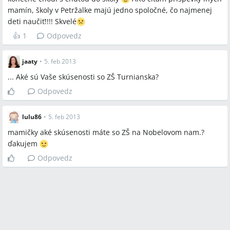
mamín, školy v Petržalke majú jedno spoločné, čo najmenej
deti naučiť!!!! Skvelé
👍
1
Odpovedz
jaaty
•
5. feb 2013
... Aké sú Vaše skúsenosti so ZŠ Turnianska?
Odpovedz
lulu86
•
5. feb 2013
mamičky aké skúsenosti máte so ZŠ na Nobelovom nam.?
ďakujem
Odpovedz