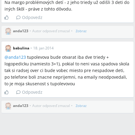
Na margo problémových detí - z jeho triedy už odišli 3 deti do
iných škôl - práve z tohto dôvodu.
Odpovedz
anda123
•
Autor odpoveď zmazal
•
Zobraz
babulina
•
18. jan 2014
@
anda123
tupolevova bude otvarat iba dve triedy +
logopedicku (namiesto 3+1), pokial to neni vasa spadova skola
tak si radsej over ci bude vobec miesto pre nespadove deti,
po telefone boli znacne neprijemni, na emaily neodpovedali,
to je moja skusenost s tupolevovou
Odpovedz
anda123
•
Autor odpoveď zmazal
•
Zobraz