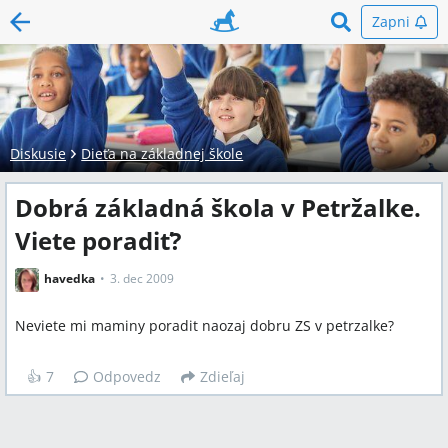
Zapni
Diskusie
Dieťa na základnej škole
Dobrá základná škola v Petržalke.
Viete poradiť?
havedka
3. dec 2009
Neviete mi maminy poradit naozaj dobru ZS v petrzalke?
👍
7
Odpovedz
Zdieľaj