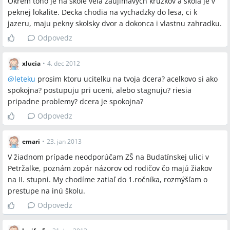
Okrem toho je na skole vela zaujimavych kruzkov a skola je v
peknej lokalite. Decka chodia na vychadzky do lesa, ci k
jazeru, maju pekny skolsky dvor a dokonca i vlastnu zahradku.
Odpovedz
xlucia
•
4. dec 2012
@
leteku
prosim ktoru ucitelku na tvoja dcera? acelkovo si ako
spokojna? postupuju pri uceni, alebo stagnuju? riesia
pripadne problemy? dcera je spokojna?
Odpovedz
emari
•
23. jan 2013
V žiadnom prípade neodporúčam ZŠ na Budatínskej ulici v
Petržalke, poznám zopár názorov od rodičov čo majú žiakov
na II. stupni. My chodíme zatiaľ do 1.ročníka, rozmýšľam o
prestupe na inú školu.
Odpovedz