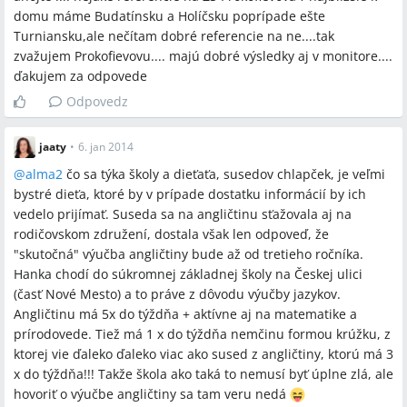
domu máme Budatínsku a Holíčsku poprípade ešte
Turniansku,ale nečítam dobré referencie na ne....tak
zvažujem Prokofievovu.... majú dobré výsledky aj v monitore....
ďakujem za odpovede
Odpovedz
jaaty
•
6. jan 2014
@
alma2
čo sa týka školy a dieťaťa, susedov chlapček, je veľmi
bystré dieťa, ktoré by v prípade dostatku informácií by ich
vedelo prijímať. Suseda sa na angličtinu sťažovala aj na
rodičovskom združení, dostala však len odpoveď, že
"skutočná" výučba angličtiny bude až od tretieho ročníka.
Hanka chodí do súkromnej základnej školy na Českej ulici
(časť Nové Mesto) a to práve z dôvodu výučby jazykov.
Angličtinu má 5x do týždňa + aktívne aj na matematike a
prírodovede. Tiež má 1 x do týždňa nemčinu formou krúžku, z
ktorej vie ďaleko ďaleko viac ako sused z angličtiny, ktorú má 3
x do týždňa!!! Takže škola ako taká to nemusí byť úplne zlá, ale
hovoriť o výučbe angličtiny sa tam veru nedá