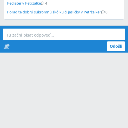
Pediater v Petržalke
4
Poradíte dobrú súkromnú škôlku či jasličky v Petržalke?
0
Odošli