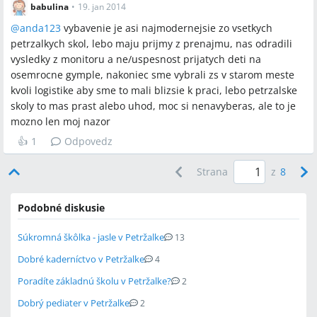
babulina
•
19. jan 2014
@
anda123
vybavenie je asi najmodernejsie zo vsetkych
petrzalkych skol, lebo maju prijmy z prenajmu, nas odradili
vysledky z monitoru a ne/uspesnost prijatych deti na
osemrocne gymple, nakoniec sme vybrali zs v starom meste
kvoli logistike aby sme to mali blizsie k praci, lebo petrzalske
skoly to mas prast alebo uhod, moc si nenavyberas, ale to je
mozno len moj nazor
👍
1
Odpovedz
Strana
z
8
Podobné diskusie
Súkromná škôlka - jasle v Petržalke
13
Dobré kaderníctvo v Petržalke
4
Poradíte základnú školu v Petržalke?
2
Dobrý pediater v Petržalke
2