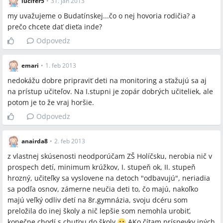
lucifer5
•
31. jan 2013
my uvažujeme o Budatínskej...čo o nej hovoria rodičia? a
prečo chcete dať dieťa inde?
Odpovedz
emari
•
1. feb 2013
nedokážu dobre pripraviť deti na monitoring a sťažujú sa aj
na prístup učiteľov. Na I.stupni je zopár dobrých učiteliek, ale
potom je to že vraj horšie.
Odpovedz
anairda8
•
2. feb 2013
z vlastnej skúsenosti neodporúčam ZŠ Holíčsku, nerobia nič v
prospech detí, minimum krúžkov, I. stupeň ok, II. stupeň
hrozný, učiteľky sa vyslovene na detoch "odbavujú", neriadia
sa podľa osnov, zámerne neučia deti to, čo majú, nakoľko
majú veľký odliv detí na 8r.gymnázia, svoju dcéru som
preložila do inej školy a nič lepšie som nemohla urobiť,
konečne chodí s chuťou do školy
AKo čítam príspevky iných