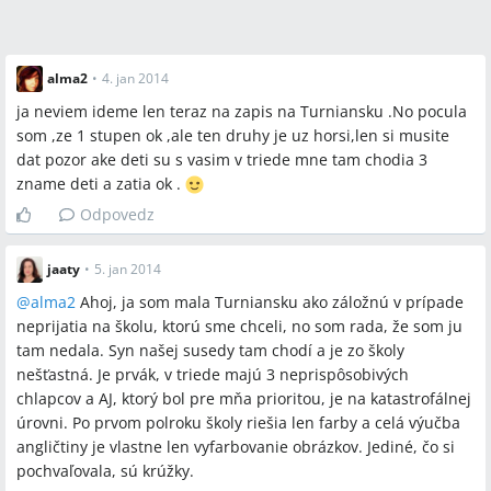
alma2
•
4. jan 2014
ja neviem ideme len teraz na zapis na Turniansku .No pocula
som ,ze 1 stupen ok ,ale ten druhy je uz horsi,len si musite
dat pozor ake deti su s vasim v triede mne tam chodia 3
zname deti a zatia ok .
Odpovedz
jaaty
•
5. jan 2014
@
alma2
Ahoj, ja som mala Turniansku ako záložnú v prípade
neprijatia na školu, ktorú sme chceli, no som rada, že som ju
tam nedala. Syn našej susedy tam chodí a je zo školy
nešťastná. Je prvák, v triede majú 3 neprispôsobivých
chlapcov a AJ, ktorý bol pre mňa prioritou, je na katastrofálnej
úrovni. Po prvom polroku školy riešia len farby a celá výučba
angličtiny je vlastne len vyfarbovanie obrázkov. Jediné, čo si
pochvaľovala, sú krúžky.