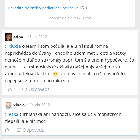
Poradíte dobrého pediatra v Petržalke?
13
Zobraz ďalšie diskusie
csina
•
15. júl 2012
@
xlucia
o Narnii som počula, ale u nás súkromná
neprichádza do úvahy.. onedlho udem mať 3 deti a všetky
nemôžem dať do súkromky popri tom šialenom hypoúvere, čo
máme..a aj mimoškolské aktivity našej najstaršej nie sú
zanedbateľná čiastka..
rada by som ale našla aspoň to
najlepšie z toho, čo ponúka štát...
👍
1
Odpovedz
xlucia
•
12. okt 2012
@
eaka
turnianska ani nahodou. sice sa uz v monitoroch
zlepsili, ale nic moc
Odpovedz