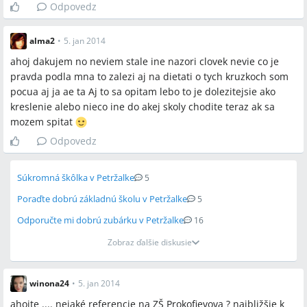
Odpovedz
alma2
•
5. jan 2014
ahoj dakujem no neviem stale ine nazori clovek nevie co je
pravda podla mna to zalezi aj na dietati o tych kruzkoch som
pocua aj ja ae ta Aj to sa opitam lebo to je dolezitejsie ako
kreslenie alebo nieco ine do akej skoly chodite teraz ak sa
mozem spitat
Odpovedz
Súkromná škôlka v Petržalke
5
Poraďte dobrú základnú školu v Petržalke
5
Odporučte mi dobrú zubárku v Petržalke
16
Zobraz ďalšie diskusie
winona24
•
5. jan 2014
ahojte .... nejaké referencie na ZŠ Prokofievova ? najbližšie k