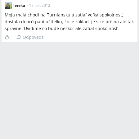
leteku
•
17. okt 2012
Moja malá chodí na Turniansku a zatiaľ veľká spokojnosť,
dostala dobrú pani učiteľku, čo je základ, je síce prísna ale tak
správne. Uvidíme čo bude neskôr ale zatiaľ spokojnosť.
Odpovedz