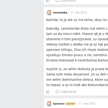
Odpovedz
strociatka
•
11. feb 2010
katinka, to je ale uz ina tema, skus is
babulky, samotarske dieta zial velmi c
tym sa da nieco robit, hlavne ak je v 
otvorene o tom porozpravat, su sposob
Vekovy rozdiel v skolke nie je az tak 
vyvinovo stihaju. Ona ich moze motivov
vyzaduju timovu pracu a rec samotna n
(hravo) motivovat k neverbalnej komuni
myslim si, ze velmi dolezita je prave 
Sama som mala skusenost, ze sa deti 
ine velmi dominantne dievca, ktore sa 
to nepaci a vy to inak ako komunikaciou
Odpovedz
larmimi
•
11. feb 2010
AUTOR