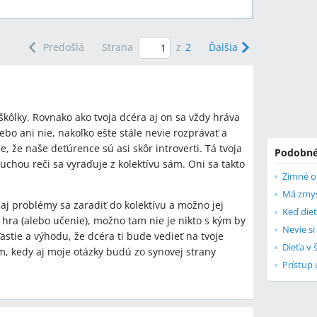
Predošlá
Strana
z
2
Ďalšia
škôlky. Rovnako ako tvoja dcéra aj on sa vždy hráva
ebo ani nie, nakoľko ešte stále nevie rozprávať a
, že naše deťúrence sú asi skôr introverti. Tá tvoja
Podobné
chou reči sa vyraďuje z kolektívu sám. Oni sa takto
Zimné o
aj problémy sa zaradiť do kolektívu a možno jej
Keď dieť
 hra (alebo učenie), možno tam nie je nikto s kým by
Nevie si
stie a výhodu, že dcéra ti bude vedieť na tvoje
Dieťa v 
akám, kedy aj moje otázky budú zo synovej strany
Prístup 