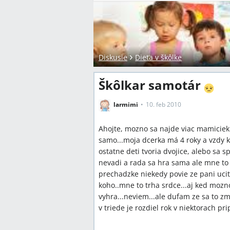
Diskusie
Dieťa v škôlke
Škôlkar samotár
larmimi
10. feb 2010
Ahojte, mozno sa najde viac mamiciek 
samo...moja dcerka má 4 roky a vzdy 
ostatne deti tvoria dvojice, alebo sa s
nevadi a rada sa hra sama ale mne to 
prechadzke niekedy povie ze pani ucit
koho..mne to trha srdce...aj ked mozno
vyhra...neviem...ale dufam ze sa to zm
v triede je rozdiel rok v niektorach prip