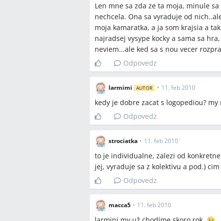
Len mne sa zda ze ta moja, minule sa 
nechcela. Ona sa vyraduje od nich..ale
moja kamaratka, a ja som krajsia a tak
najradsej vysype kocky a sama sa hra, 
neviem...ale ked sa s nou vecer rozpr
Odpovedz
larmimi
•
11. feb 2010
AUTOR
kedy je dobre zacat s logopediou? my 
Odpovedz
strociatka
•
11. feb 2010
to je individualne, zalezi od konkret
jej, vyraduje sa z kolektivu a pod.) cim
Odpovedz
macca5
•
11. feb 2010
larmini,my už chodíme skoro rok.