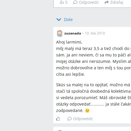
👍
5
Odpovedz
Zdieľaj
Dole
zuzanada
•
10. feb 2010
Ahoj larmimi,
môj malý má teraz 3,5 a tiež chodí do 
sám. Ja ani neviem, či sa mu to páči al
mojej otázke ani nerozumie. Myslím ale
možno dobrovoľne a ten môj s tou poru
cítia asi lepšie.
Skús sa malej na to opýtať, možno má 
stačí tá spoločná doobedná kolektívna
si vedela porozumieť. Máš obrovské šťa
otázky odpovedať............ ja stále č
zodpovedané.
Odpovedz