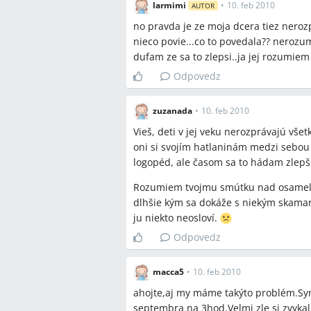
larmimi
•
10. feb 2010
AUTOR
no pravda je ze moja dcera tiez neroz
nieco povie...co to povedala?? nerozum
dufam ze sa to zlepsi..ja jej rozumiem 
Odpovedz
zuzanada
•
10. feb 2010
Vieš, deti v jej veku nerozprávajú vš
oni si svojím hatlaninám medzi sebo
logopéd, ale časom sa to hádam zlepš
Rozumiem tvojmu smútku nad osamelosť
dlhšie kým sa dokáže s niekým skamará
ju niekto neosloví.
Odpovedz
macca5
•
10. feb 2010
ahojte,aj my máme takýto problém.Syn
septembra na 3hod.Velmi zle si zvykal,