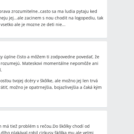
prava zrozumitelne..casto sa ma ludia pytaju ked
eju jej...ale zacinem s nou chodit na logopediu, tak
vsetko ale je mozne ze deti nie...
etky úplne čisto a môžem ti zodpovedne povedať, že
u rozumejú. Mateskovi momentálne nepomôže ani
í.
ou tvojej dcéry v škôlke, ale možno jej len trvá
tiť, možno je opatrnejšia, bojazlivejšia a čaká kým
 má tiež problém s rečou.Do škôlky chodí od
dlho plakával,robil cirkusy.škôlka mu ale velmi