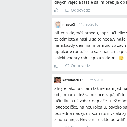
divych vajec a tazsie sa im prebija do k
Odpovedz
macca5
•
11. feb 2010
other_side,máš pravdu,napr. učitelky 
to odmieta,a nasilu sa to nedá.V naše
nimi,každý deň ma informujú,zo začiatk
uplakané rána.Tešia sa z našich úspec
kolektívnehry robil spolu s detmi.
Odpovedz
katinka201
•
11. feb 2010
ahojte, ako tu čítam tak nemám jediná
od januára, tiež sa nechce zapájať do h
učiteľku a už vobec neplače. Tiež má
logopedičke, na neurologiu, psycholog
posledná nádej, už som rozmýšlala aj 
žiadna nieje. Nevie mi niekto poradiť