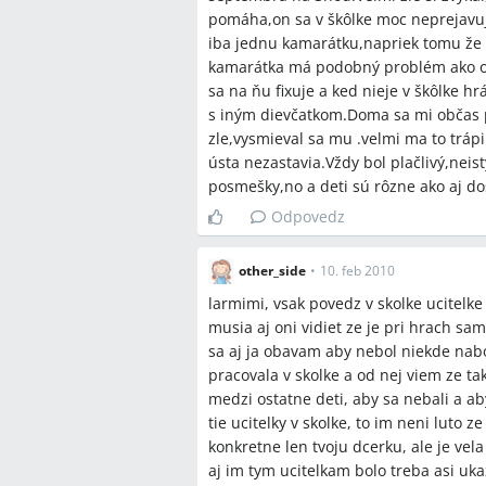
pomáha,on sa v škôlke moc neprejavuj
iba jednu kamarátku,napriek tomu že 
kamarátka má podobný problém ako on
sa na ňu fixuje a ked nieje v škôlke 
s iným dievčatkom.Doma sa mi občas pos
zle,vysmieval sa mu .velmi ma to tráp
ústa nezastavia.Vždy bol plačlivý,neis
posmešky,no a deti sú rôzne ako aj do
Odpovedz
other_side
•
10. feb 2010
larmimi, vsak povedz v skolke ucitelke 
musia aj oni vidiet ze je pri hrach sa
sa aj ja obavam aby nebol niekde nabo
pracovala v skolke a od nej viem ze tak
medzi ostatne deti, aby sa nebali a ab
tie ucitelky v skolke, to im neni luto 
konkretne len tvoju dcerku, ale je vel
aj im tym ucitelkam bolo treba asi uk