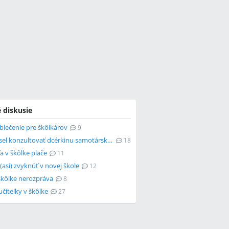
 diskusie
blečenie pre škôlkárov
9
Má zmysel konzultovať dcérkinu samotársku povahu so psychológom?
18
a v škôlke plače
11
 (asi) zvyknúť v novej škole
12
škôlke nerozpráva
8
učiteľky v škôlke
27