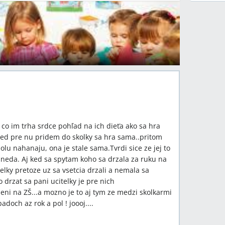
co im trha srdce pohľad na ich dieťa ako sa hra
ked pre nu pridem do skolky sa hra sama..pritom
polu nahanaju, ona je stale sama.Tvrdi sice ze jej to
neda. Aj ked sa spytam koho sa drzala za ruku na
elky pretoze uz sa vsetcia drzali a nemala sa
 drzat sa pani ucitelky je pre nich
eni na ZŠ...a mozno je to aj tym ze medzi skolkarmi
adoch az rok a pol ! joooj....