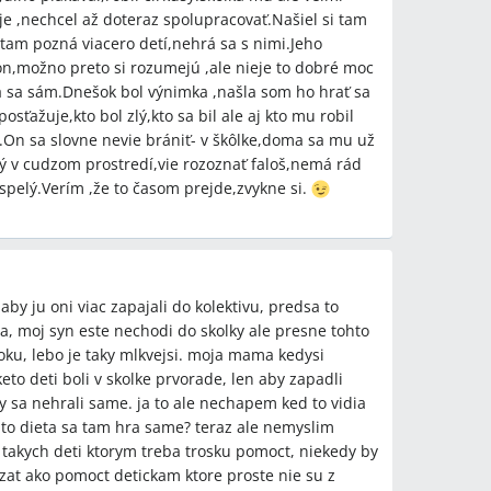
e ,nechcel až doteraz spolupracovať.Našiel si tam
tam pozná viacero detí,nehrá sa s nimi.Jeho
,možno preto si rozumejú ,ale nieje to dobré moc
hrá sa sám.Dnešok bol výnimka ,našla som ho hrať sa
ťažuje,kto bol zlý,kto sa bil ale aj kto mu robil
i.On sa slovne nevie brániť- v škôlke,doma sa mu už
tý v cudzom prostredí,vie rozoznať faloš,nemá rád
spelý.Verím ,že to časom prejde,zvykne si.
aby ju oni viac zapajali do kolektivu, predsa to
ma, moj syn este nechodi do skolky ale presne tohto
ku, lebo je taky mlkvejsi. moja mama kedysi
eto deti boli v skolke prvorade, len aby zapadli
y sa nehrali same. ja to ale nechapem ked to vidia
ze to dieta sa tam hra same? teraz ale nemyslim
a takych deti ktorym treba trosku pomoct, niekedy by
azat ako pomoct detickam ktore proste nie su z