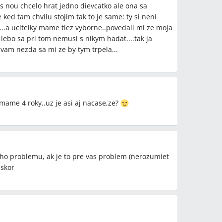
s nou chcelo hrat jedno dievcatko ale ona sa
 ked tam chvilu stojim tak to je same: ty si neni
...a ucitelky mame tiez vyborne..povedali mi ze moja
lebo sa pri tom nemusi s nikym hadat....tak ja
avam nezda sa mi ze by tym trpela...
mame 4 roky..uz je asi aj nacase,ze?
neho problemu, ak je to pre vas problem (nerozumiet
 skor