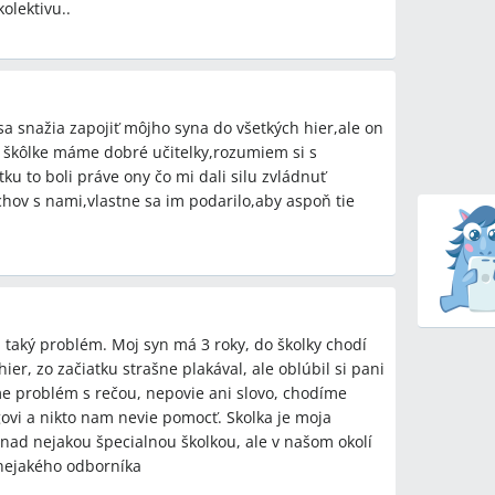
olektivu..
sa snažia zapojiť môjho syna do všetkých hier,ale on
j škôlke máme dobré učitelky,rozumiem si s
u to boli práve ony čo mi dali silu zvládnuť
hov s nami,vlastne sa im podarilo,aby aspoň tie
 taký problém. Moj syn má 3 roky, do školky chodí
ier, zo začiatku strašne plakával, ale oblúbil si pani
me problém s rečou, nepovie ani slovo, chodíme
ovi a nikto nam nevie pomocť. Skolka je moja
nad nejakou špecialnou školkou, ale v našom okolí
 nejakého odborníka