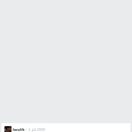
laculik
•
3. júl 2009