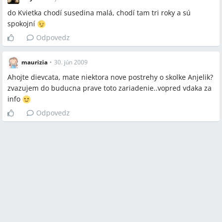
do Kvietka chodí susedina malá, chodí tam tri roky a sú
spokojní
Odpovedz
maurizia
•
30. jún 2009
Ahojte dievcata, mate niektora nove postrehy o skolke Anjelik?
zvazujem do buducna prave toto zariadenie..vopred vdaka za
info
Odpovedz