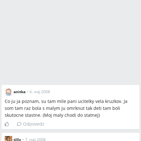
anitka
•
6. máj 2008
Co ju ja poznam, su tam mile pani ucitelky vela kruzkov. Ja
som tam raz bola s malym ju omrknut tak deti tam boli
skutocne stastne. (Moj maly chodi do statnej)
Odpovedz
tilly
•
7. máj 2008