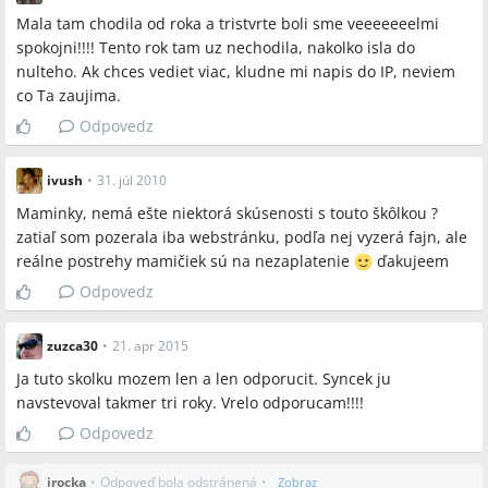
Mala tam chodila od roka a tristvrte boli sme veeeeeeelmi
spokojni!!!! Tento rok tam uz nechodila, nakolko isla do
nulteho. Ak chces vediet viac, kludne mi napis do IP, neviem
co Ta zaujima.
Odpovedz
ivush
•
31. júl 2010
Maminky, nemá ešte niektorá skúsenosti s touto škôlkou ?
zatiaľ som pozerala iba webstránku, podľa nej vyzerá fajn, ale
reálne postrehy mamičiek sú na nezaplatenie
ďakujeem
Odpovedz
zuzca30
•
21. apr 2015
Ja tuto skolku mozem len a len odporucit. Syncek ju
navstevoval takmer tri roky. Vrelo odporucam!!!!
Odpovedz
irocka
•
Odpoveď bola odstránená
•
Zobraz