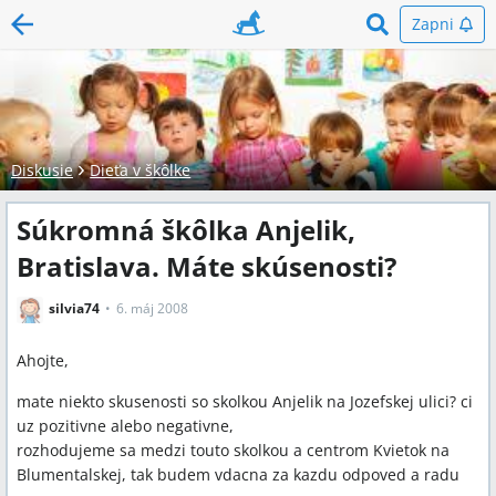
Zapni
Diskusie
Dieťa v škôlke
Súkromná škôlka Anjelik,
Bratislava. Máte skúsenosti?
silvia74
6. máj 2008
Ahojte,
mate niekto skusenosti so skolkou Anjelik na Jozefskej ulici? ci
uz pozitivne alebo negativne,
rozhodujeme sa medzi touto skolkou a centrom Kvietok na
Blumentalskej, tak budem vdacna za kazdu odpoved a radu