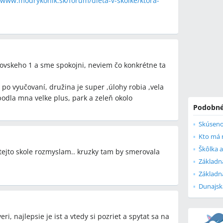
/www.modrykonik.sk/forum/dieta-v-skolke/ktora-
ovskeho 1 a sme spokojni, neviem čo konkrétne ta
po vyučovaní, družina je super ,úlohy robia ,vela
podla mna velke plus, park a zeleň okolo
Podobné
Škôlka a
tejto skole rozmyslam.. kruzky tam by smerovala
Základn
Základn
, najlepsie je ist a vtedy si pozriet a spytat sa na