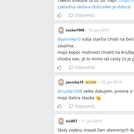
Taketo diskutie tu uz su, napr.
https:/
zakladna-skola-v-dubravke-je-dobra/
Odpovedz
zuzka1008
•
10. jan 2019
@
jannika10
naša staršia chodí na ben
zaujíma..
majú kopec možnosti chodiť na krúžky 
chodia von, je to mimo od cesty čo je 
Odpovedz
jannika10
•
10. jan 2019
AUTOR
@
zuzka1008
velke dakujem, presne o 
moja dalsia otazka
Odpovedz
tin007
•
11. jan 2019
Skoly zvyknu mavat Den otvorenych dveri