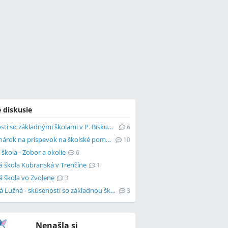
 diskusie
Skúsenosti so základnými školami v P. Biskupiciach a Vrakuni
6
Kto má nárok na príspevok na školské pomôcky?
10
 škola - Zobor a okolie
6
á škola Kubranská v Trenčíne
1
á škola vo Zvolene
3
Dunajská Lužná - skúsenosti so základnou školou
3
Nenašla si