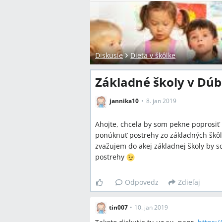
Diskusie
Dieťa v škôlke
Základné školy v Dúb
jannika10
8. jan 2019
Ahojte, chcela by som pekne poprosiť 
ponúknuť postrehy zo základných škôl
zvažujem do akej základnej školy by 
postrehy
Odpovedz
Zdieľaj
tin007
•
10. jan 2019