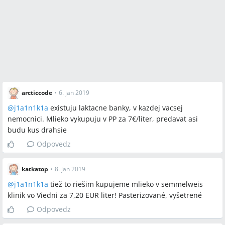
arcticcode
•
6. jan 2019
@
j1a1n1k1a
existuju laktacne banky, v kazdej vacsej
nemocnici. Mlieko vykupuju v PP za 7€/liter, predavat asi
budu kus drahsie
Odpovedz
katkatop
•
8. jan 2019
@
j1a1n1k1a
tiež to riešim kupujeme mlieko v semmelweis
klinik vo Viedni za 7,20 EUR liter! Pasterizované, vyšetrené
Odpovedz