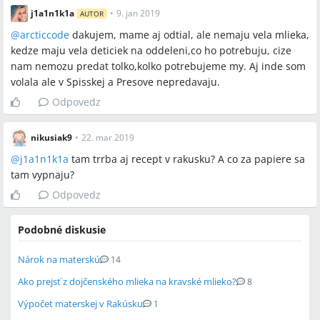
j1a1n1k1a
•
9. jan 2019
AUTOR
@
arcticcode
dakujem, mame aj odtial, ale nemaju vela mlieka,
kedze maju vela deticiek na oddeleni,co ho potrebuju, cize
nam nemozu predat tolko,kolko potrebujeme my. Aj inde som
volala ale v Spisskej a Presove nepredavaju.
Odpovedz
nikusiak9
•
22. mar 2019
@
j1a1n1k1a
tam trrba aj recept v rakusku? A co za papiere sa
tam vypnaju?
Odpovedz
Podobné diskusie
Nárok na materskú
14
Ako prejsť z dojčenského mlieka na kravské mlieko?
8
Výpočet materskej v Rakúsku
1