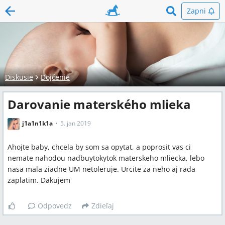
Zapni
Diskusie
Dojčenie
Darovanie materského mlieka
j1a1n1k1a
5. jan 2019
Ahojte baby, chcela by som sa opytat, a poprosit vas ci
nemate nahodou nadbuytokytok materskeho mliecka, lebo
nasa mala ziadne UM netoleruje. Urcite za neho aj rada
zaplatim. Dakujem
Odpovedz
Zdieľaj