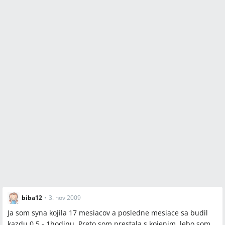
biba12
•
3. nov 2009
Ja som syna kojila 17 mesiacov a posledne mesiace sa budil
kazdu 0,5 - 1hodinu. Preto som prestala s kojenim, lebo som