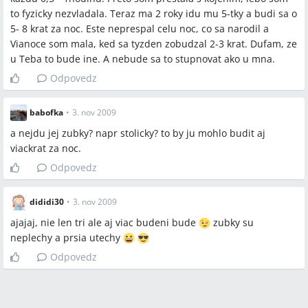
to fyzicky nezvladala. Teraz ma 2 roky idu mu 5-tky a budi sa o
5- 8 krat za noc. Este neprespal celu noc, co sa narodil a
Vianoce som mala, ked sa tyzden zobudzal 2-3 krat. Dufam, ze
u Teba to bude ine. A nebude sa to stupnovat ako u mna.
Odpovedz
babofka
•
3. nov 2009
a nejdu jej zubky? napr stolicky? to by ju mohlo budit aj
viackrat za noc.
Odpovedz
dididi30
•
3. nov 2009
ajajaj, nie len tri ale aj viac budeni bude
zubky su
neplechy a prsia utechy
Odpovedz