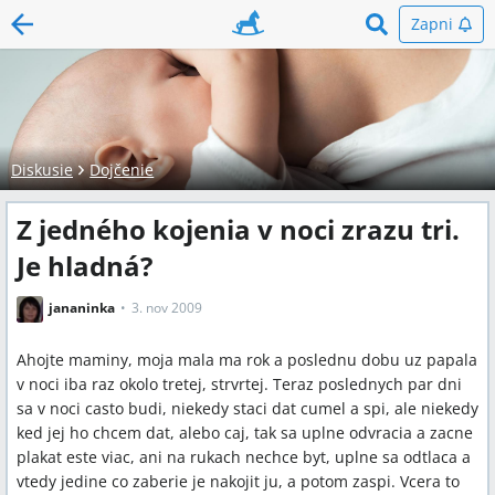
Zapni
Diskusie
Dojčenie
Z jedného kojenia v noci zrazu tri.
Je hladná?
jananinka
3. nov 2009
Ahojte maminy, moja mala ma rok a poslednu dobu uz papala
v noci iba raz okolo tretej, strvrtej. Teraz poslednych par dni
sa v noci casto budi, niekedy staci dat cumel a spi, ale niekedy
ked jej ho chcem dat, alebo caj, tak sa uplne odvracia a zacne
plakat este viac, ani na rukach nechce byt, uplne sa odtlaca a
vtedy jedine co zaberie je nakojit ju, a potom zaspi. Vcera to