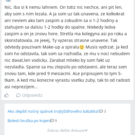
Nic, iba si k nemu lahnem. On totiz nic nechce, ani pit len,
aby som s nim lezala. A ja som uz tak unavena, ze kolkokrat
ani neviem ako tam zaspim a zobudim sa o 1-2 hodiny a
stahujem sa dalsiu 1-2 hodky do spalne. NIekedy ledva
zaspim a on je znovu hore. Stretla ma kolegyna asi po roku a
skonstatovala, ze jeeej, Ty vyzeras strasne unavene. Tak
odvtedy pouzivam Make-up a spiralu
Musis vydrzat. Ja ked
som ho odstavila, tak som sa rozhodla, ze mu v noci nebudem
nic davat,len vodicku. Zarabat mlieko by som fakt uz
nezvladla. Spanie sa mu zlepsilo po odstaveni, ale teraz som
znovu tam, kde pred 9 mesiacmi. ALe pripisujem to tym 5-
tkam. A ked mu konecne vyrastu vsetku zuby, tak to od radosti
asi neprezijem...
Odpovedz
Ako zlepšiť nočný spánok trojtýždňového bábätka?
3
Bolesti bruška po kojení
9
Zobraz ďalšie diskusie