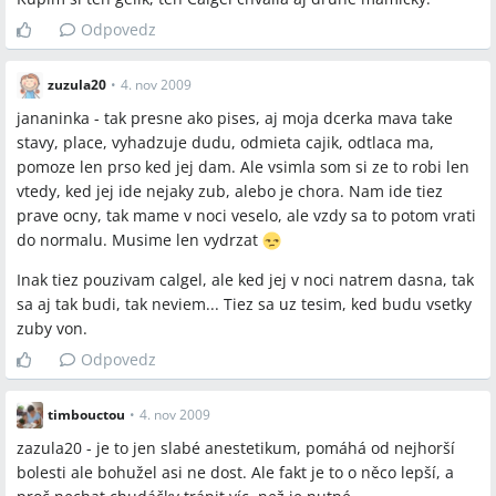
Odpovedz
zuzula20
•
4. nov 2009
jananinka - tak presne ako pises, aj moja dcerka mava take
stavy, place, vyhadzuje dudu, odmieta cajik, odtlaca ma,
pomoze len prso ked jej dam. Ale vsimla som si ze to robi len
vtedy, ked jej ide nejaky zub, alebo je chora. Nam ide tiez
prave ocny, tak mame v noci veselo, ale vzdy sa to potom vrati
do normalu. Musime len vydrzat
Inak tiez pouzivam calgel, ale ked jej v noci natrem dasna, tak
sa aj tak budi, tak neviem... Tiez sa uz tesim, ked budu vsetky
zuby von.
Odpovedz
timbouctou
•
4. nov 2009
zazula20 - je to jen slabé anestetikum, pomáhá od nejhorší
bolesti ale bohužel asi ne dost. Ale fakt je to o něco lepší, a