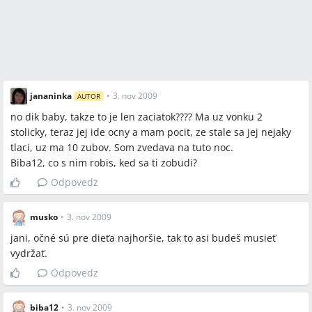
jananinka
•
3. nov 2009
AUTOR
no dik baby, takze to je len zaciatok???? Ma uz vonku 2
stolicky, teraz jej ide ocny a mam pocit, ze stale sa jej nejaky
tlaci, uz ma 10 zubov. Som zvedava na tuto noc.
Biba12, co s nim robis, ked sa ti zobudi?
Odpovedz
musko
•
3. nov 2009
jani, očné sú pre dieťa najhoršie, tak to asi budeš musieť
vydržať.
Odpovedz
biba12
•
3. nov 2009