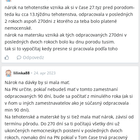
nárok na tehotenstke vznika ak si v čase 27.tyz pred porodom-
teda ku cca 13.týždnu tehotenstva, odpracovala v posledných
2 rokoch aspoň 270dni z ktorého za teba bolo platené
nemocenské.
nárok na matersku vzniká ak tých odpracovaných 270dni v
posledných dvoch rokoch bolo ku dnu porodu tusim.
tak si to vypočítaj kedy presne si pracovala podľa toho
Odpovedz
lilinka88
•
24. apr 2023
Nárok na dávky by si mala mať.
Na PN určite, pokiaľ nebudeš mať v tomto zamestnaní
odpracovaných 90 dní, bude sa počítať z minulého roka (ak si
v ňom u iných zamestnavatelov ako je súčasný odpracovala
min 90 dní).
Na tehotenské a materské by si tiež mala mať nárok, závisí od
termínu pôrodu. Do 270 dní sa ti počítajú všetky dni už
ukončených nemocneskych poistení v posledných dvoch
rokoch, rovnako dní na PN pokiaľ v Tom čase trvá pracovný