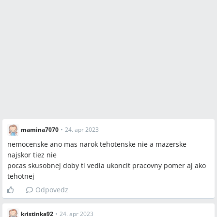
mamina7070
•
24. apr 2023
nemocenske ano mas narok tehotenske nie a mazerske
najskor tiez nie
pocas skusobnej doby ti vedia ukoncit pracovny pomer aj ako
tehotnej
Odpovedz
kristinka92
•
24. apr 2023