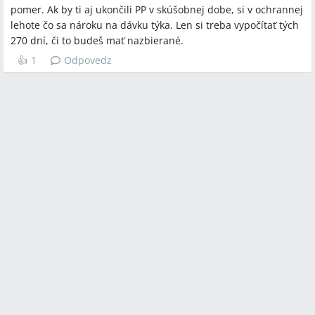
pomer. Ak by ti aj ukončili PP v skúšobnej dobe, si v ochrannej
lehote čo sa nároku na dávku týka. Len si treba vypočítať tých
270 dní, či to budeš mať nazbierané.
👍
1
Odpovedz