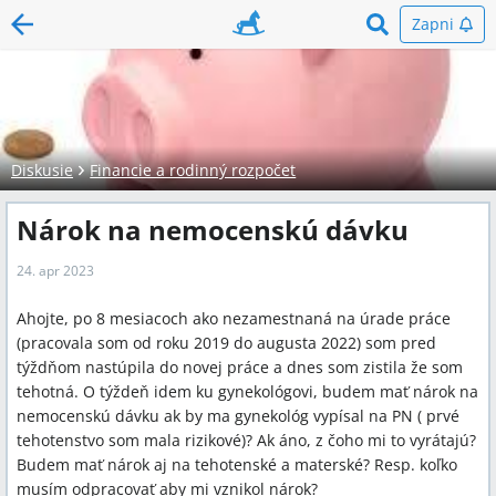
Zapni
Diskusie
Financie a rodinný rozpočet
Nárok na nemocenskú dávku
24. apr 2023
Ahojte, po 8 mesiacoch ako nezamestnaná na úrade práce
(pracovala som od roku 2019 do augusta 2022) som pred
týždňom nastúpila do novej práce a dnes som zistila že som
tehotná. O týždeň idem ku gynekológovi, budem mať nárok na
nemocenskú dávku ak by ma gynekológ vypísal na PN ( prvé
tehotenstvo som mala rizikové)? Ak áno, z čoho mi to vyrátajú?
Budem mať nárok aj na tehotenské a materské? Resp. koľko
musím odpracovať aby mi vznikol nárok?