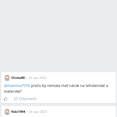
lilinka88
•
24. apr 2023
@
mamina7070
prečo by nemala mať nárok na tehotenské a
materské?
Odpovedz
floki1994
•
24. apr 2023